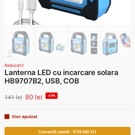
Reduceri!
Lanterna LED cu incarcare solara
HB9707B2, USB, COB
80
lei
141
lei
-43%
Stoc epuizat
Comandă rapidă - 0734.682.111