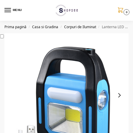
MENU
0
Prima pagină
Casa si Gradina
Corpuri de Iluminat
Lanterna LED cu incarcare solara HB9707B2, USB, COB
/
/
/