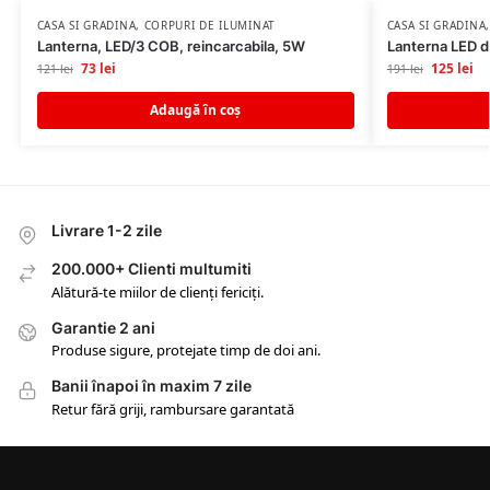
CASA SI GRADINA
,
CORPURI DE ILUMINAT
CASA SI GRADINA
Lanterna, LED/3 COB, reincarcabila, 5W
Lanterna LED d
73
lei
125
lei
121
lei
191
lei
Adaugă în coș
Livrare 1-2 zile
200.000+ Clienti multumiti
Alătură-te miilor de clienți fericiți.
Garantie 2 ani
Produse sigure, protejate timp de doi ani.
Banii înapoi în maxim 7 zile
Retur fără griji, rambursare garantată