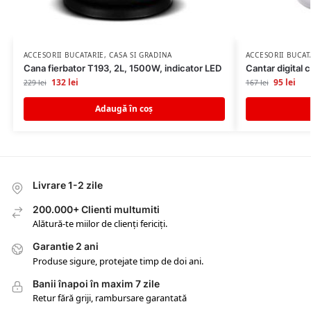
ACCESORII BUCATARIE
,
CASA SI GRADINA
ACCESORII BUCAT
Cana fierbator T193, 2L, 1500W, indicator LED
Cantar digital 
132
lei
95
lei
229
lei
167
lei
Adaugă în coș
Livrare 1-2 zile
200.000+ Clienti multumiti
Alătură-te miilor de clienți fericiți.
Garantie 2 ani
Produse sigure, protejate timp de doi ani.
Banii înapoi în maxim 7 zile
Retur fără griji, rambursare garantată