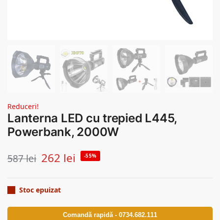
Reduceri!
Lanterna LED cu trepied L445,
Powerbank, 2000W
262
lei
587
lei
-55%
Stoc epuizat
Comandă rapidă - 0734.682.111