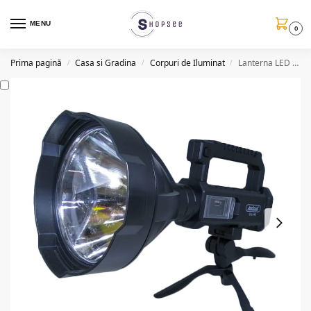
MENU
0
Prima pagină
Casa si Gradina
Corpuri de Iluminat
Lanterna LED cu trepied L445, Powerbank, 2000W
/
/
/