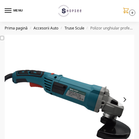
MENU
0
Prima pagină
Accesorii Auto
Truse Scule
Polizor unghiular profesional Bnktop 1500W, 11000Rpm
/
/
/