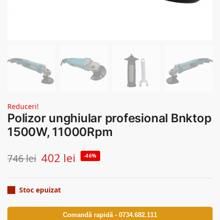
Reduceri!
Polizor unghiular profesional Bnktop
1500W, 11000Rpm
402
lei
746
lei
-46%
Stoc epuizat
Comandă rapidă - 0734.682.111