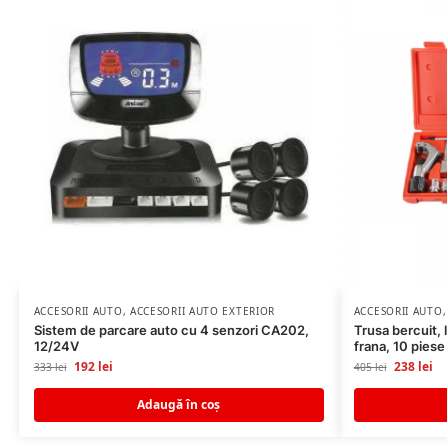
ACCESORII AUTO
,
ACCESORII AUTO EXTERIOR
ACCESORII AUTO
Sistem de parcare auto cu 4 senzori CA202,
Trusa bercuit, 
12/24V
frana, 10 piese
192
lei
238
lei
333
lei
405
lei
Adaugă în coș