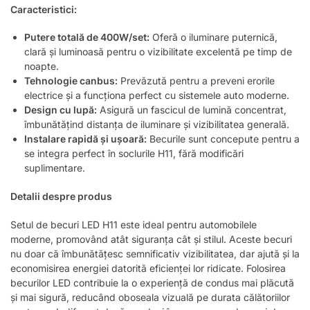
Caracteristici:
Putere totală de 400W/set:
Oferă o iluminare puternică,
clară și luminoasă pentru o vizibilitate excelentă pe timp de
noapte.
Tehnologie canbus:
Prevăzută pentru a preveni erorile
electrice și a funcționa perfect cu sistemele auto moderne.
Design cu lupă:
Asigură un fascicul de lumină concentrat,
îmbunătățind distanța de iluminare și vizibilitatea generală.
Instalare rapidă și ușoară:
Becurile sunt concepute pentru a
se integra perfect în soclurile H11, fără modificări
suplimentare.
Detalii despre produs
Setul de becuri LED H11 este ideal pentru automobilele
moderne, promovând atât siguranța cât și stilul. Aceste becuri
nu doar că îmbunătățesc semnificativ vizibilitatea, dar ajută și la
economisirea energiei datorită eficienței lor ridicate. Folosirea
becurilor LED contribuie la o experiență de condus mai plăcută
și mai sigură, reducând oboseala vizuală pe durata călătoriilor