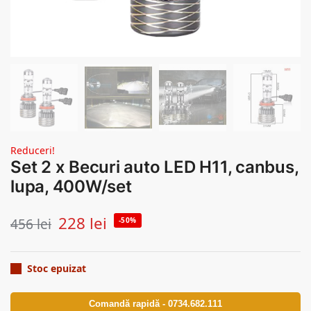
Reduceri!
Set 2 x Becuri auto LED H11, canbus,
lupa, 400W/set
228
lei
456
lei
-50%
Stoc epuizat
Comandă rapidă - 0734.682.111