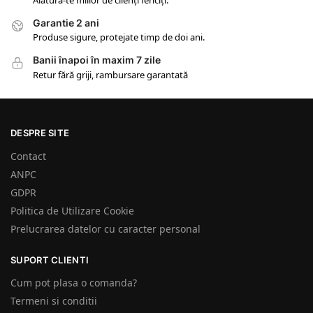
Garantie 2 ani
Produse sigure, protejate timp de doi ani.
Banii înapoi în maxim 7 zile
Retur fără griji, rambursare garantată
DESPRE SITE
Contact
ANPC
GDPR
Politica de Utilizare Cookie
Prelucrarea datelor cu caracter personal
SUPORT CLIENTI
Cum pot plasa o comanda?
Termeni si conditii