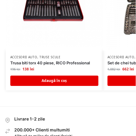
ACCESORII AUTO
,
TRUSE SCULE
ACCESORII AUTO
Trusa biti torx 40 piese, RICO Professional
Set de chei tub
138
lei
662
lei
196
lei
1,082
lei
Adaugă în coș
Livrare 1-2 zile
200.000+ Clienti multumiti
Alătură-te miilor de clienți fericiți.