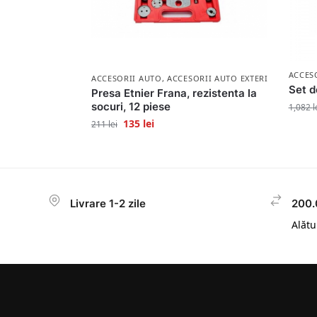
ACCES
ACCESORII AUTO
,
ACCESORII AUTO EXTERIOR
Set d
Presa Etnier Frana, rezistenta la
socuri, 12 piese
1,082
l
135
lei
211
lei
Livrare 1-2 zile
200.
Alătur