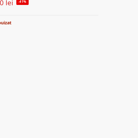
50
lei
-41%
puizat