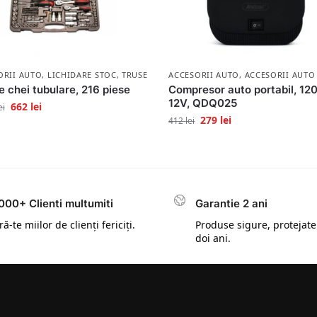
ORII AUTO
,
LICHIDARE STOC
,
TRUSE SCULE
ACCESORII AUTO
,
ACCESORII AUTO
e chei tubulare, 216 piese
Compresor auto portabil, 12
12V, QDQ025
662
lei
ei
279
lei
412
lei
000+ Clienti multumiti
Garantie 2 ani
ă-te miilor de clienți fericiți.
Produse sigure, protejate
doi ani.