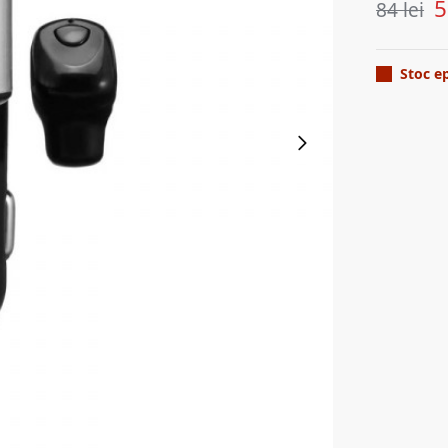
84
lei
Stoc e