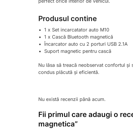
perfect orice interior de vehicul.
Produsul contine
1 x Set incarcatator auto M10
1 x Cască Bluetooth magnetică
Încarcator auto cu 2 porturi USB 2.1A
Suport magnetic pentru cască
Nu lăsa să treacă neobservat confortul și s
condus plăcută și eficientă.
Nu există recenzii până acum.
Fii primul care adaugi o re
magnetica”