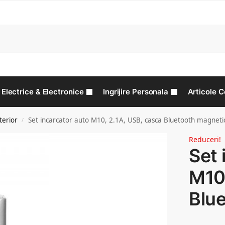
C
Electrice & Electronice
Ingrijire Personala
Articole C
terior
Set incarcator auto M10, 2.1A, USB, casca Bluetooth magneti
/
Reduceri!
Set 
M10,
Blu