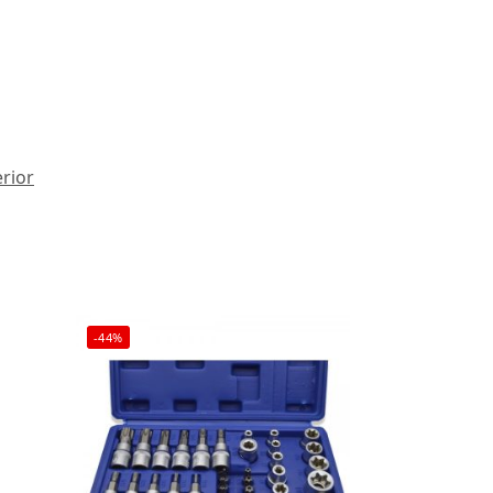
erior
-44%