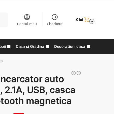
aută
0
lei
0
Contul meu
Checkout
opii
Casa si Gradina
Decoratiuni casa
ca
incarcator auto
 2.1A, USB, casca
etooth magnetica