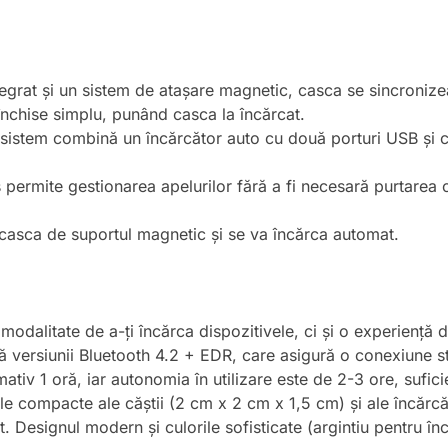
egrat și un sistem de atașare magnetic, casca se sincronize
i închise simplu, punând casca la încărcat.
 sistem combină un încărcător auto cu două porturi USB și 
 permite gestionarea apelurilor fără a fi necesară purtarea c
i casca de suportul magnetic și se va încărca automat.
odalitate de a-ți încărca dispozitivele, ci și o experiență d
tă versiunii Bluetooth 4.2 + EDR, care asigură o conexiune st
iv 1 oră, iar autonomia în utilizare este de 2-3 ore, sufici
le compacte ale căștii (2 cm x 2 cm x 1,5 cm) și ale încărc
zat. Designul modern și culorile sofisticate (argintiu pentru