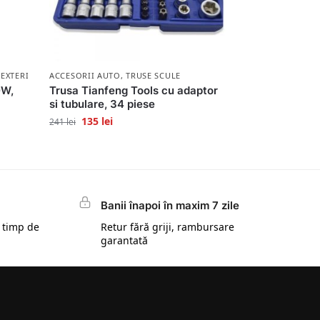
 EXTERIOR
ACCESORII AUTO
,
TRUSE SCULE
0W,
Trusa Tianfeng Tools cu adaptor
si tubulare, 34 piese
135
lei
241
lei
Banii înapoi în maxim 7 zile
 timp de
Retur fără griji, rambursare
garantată