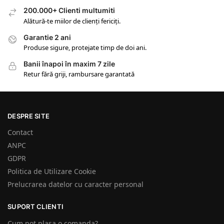
200.000+ Clienti multumiti
Alătură-te miilor de clienți fericiți.
Garantie 2 ani
Produse sigure, protejate timp de doi ani.
Banii înapoi în maxim 7 zile
Retur fără griji, rambursare garantată
DESPRE SITE
Contact
ANPC
GDPR
Politica de Utilizare Cookie
Prelucrarea datelor cu caracter personal
SUPORT CLIENTI
Cum pot plasa o comanda?