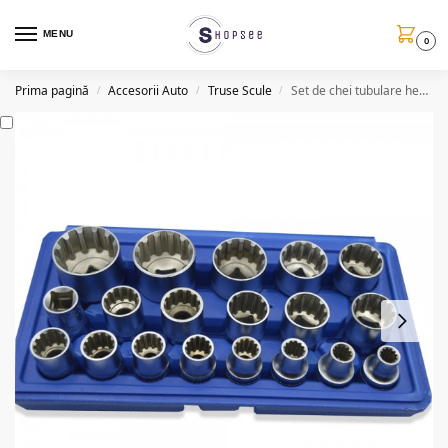
MENU
0
Prima pagină
Accesorii Auto
Truse Scule
Set de chei tubulare hexagonale (19 piese)
/
/
/