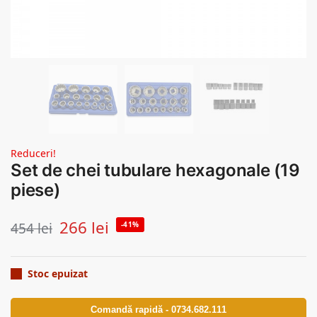
Reduceri!
Set de chei tubulare hexagonale (19
piese)
266
lei
454
lei
-41%
Stoc epuizat
Comandă rapidă - 0734.682.111