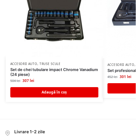
ACCESORII AUTO
,
TRUSE SCULE
ACCESORII AUTO
Set de chei tubulare impact Chrome Vanadium
Set profesional
(24 piese)
301
lei
452
lei
307
lei
504
lei
Adaugă în coș
Livrare 1-2 zile