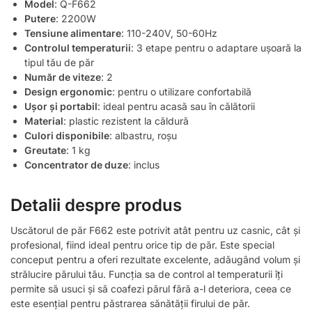
Model
: Q-F662
Putere
: 2200W
Tensiune alimentare
: 110-240V, 50-60Hz
Controlul temperaturii
: 3 etape pentru o adaptare ușoară la
tipul tău de păr
Număr de viteze
: 2
Design ergonomic
: pentru o utilizare confortabilă
Ușor și portabil
: ideal pentru acasă sau în călătorii
Material
: plastic rezistent la căldură
Culori disponibile
: albastru, roșu
Greutate
: 1 kg
Concentrator de duze
: inclus
Detalii despre produs
Uscătorul de păr F662 este potrivit atât pentru uz casnic, cât și
profesional, fiind ideal pentru orice tip de păr. Este special
conceput pentru a oferi rezultate excelente, adăugând volum și
strălucire părului tău. Funcția sa de control al temperaturii îți
permite să usuci și să coafezi părul fără a-l deteriora, ceea ce
este esențial pentru păstrarea sănătății firului de păr.