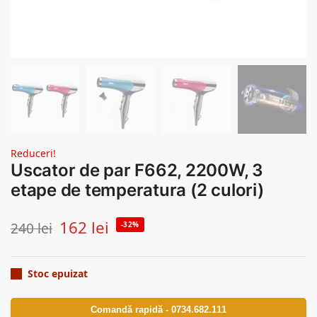
Reduceri!
Uscator de par F662, 2200W, 3
etape de temperatura (2 culori)
162
lei
240
lei
-32%
Stoc epuizat
Comandă rapidă - 0734.682.111