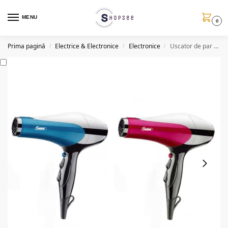
MENU
0
Prima pagină
Electrice & Electronice
Electronice
Uscator de par F662, 2200W, 3 etape de temperatura (2 culori)
/
/
/