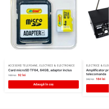
ACCESORII TELEFOANE
,
ELECTRICE & ELECTRONICE
ELECTRICE & EL
Card microSD TF64, 64GB, adaptor inclus
Amplificator pr
telecomanda
92
lei
160
lei
184
lei
342
lei
Adaugă în coș