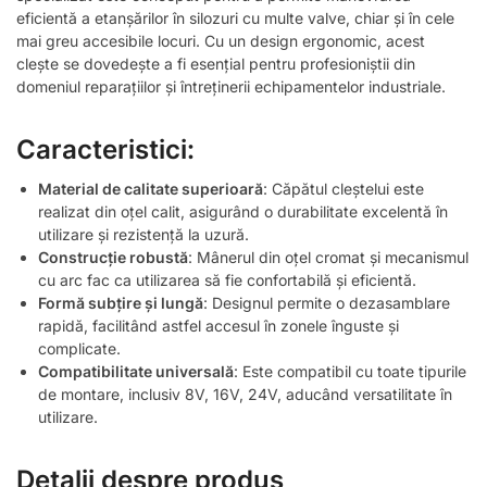
eficientă a etanșărilor în silozuri cu multe valve, chiar și în cele
mai greu accesibile locuri. Cu un design ergonomic, acest
clește se dovedește a fi esențial pentru profesioniștii din
domeniul reparațiilor și întreținerii echipamentelor industriale.
Caracteristici:
Material de calitate superioară
: Căpătul cleștelui este
realizat din oțel calit, asigurând o durabilitate excelentă în
utilizare și rezistență la uzură.
Construcție robustă
: Mânerul din oțel cromat și mecanismul
cu arc fac ca utilizarea să fie confortabilă și eficientă.
Formă subțire și lungă
: Designul permite o dezasamblare
rapidă, facilitând astfel accesul în zonele înguste și
complicate.
Compatibilitate universală
: Este compatibil cu toate tipurile
de montare, inclusiv 8V, 16V, 24V, aducând versatilitate în
utilizare.
Detalii despre produs