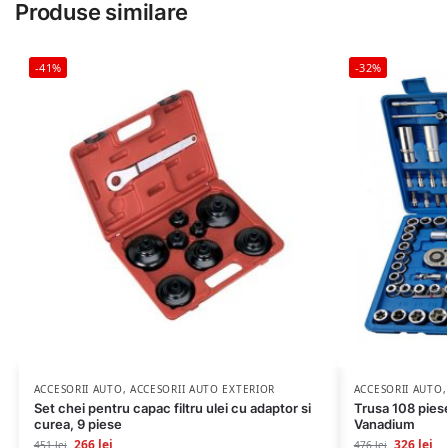
Produse similare
-41%
-32%
ACCESORII AUTO
,
ACCESORII AUTO EXTERIOR
ACCESORII AUTO
Set chei pentru capac filtru ulei cu adaptor si
Trusa 108 pie
curea, 9 piese
Vanadium
266
lei
326
lei
451
lei
476
lei