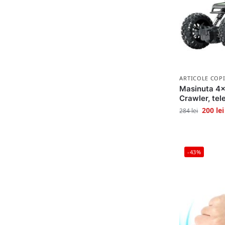
ARTICOLE COPI
Masinuta 4×
Crawler, te
200
lei
284
lei
-43%