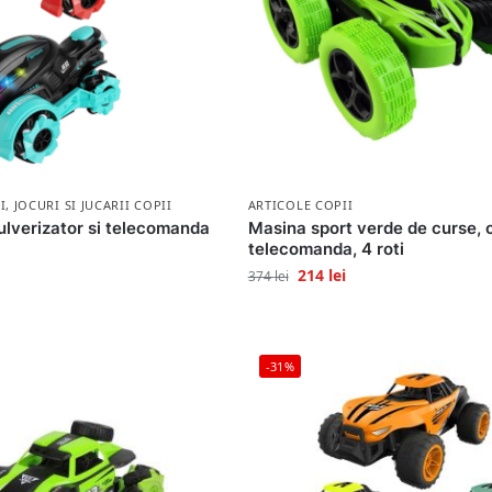
I
,
JOCURI SI JUCARII COPII
ARTICOLE COPII
ulverizator si telecomanda
Masina sport verde de curse, 
telecomanda, 4 roti
214
lei
374
lei
-31%