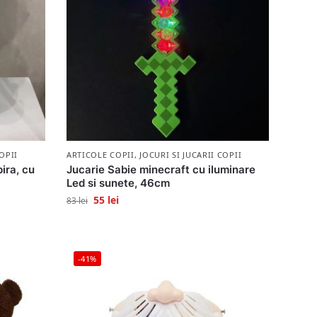
OPII
ARTICOLE COPII
,
JOCURI SI JUCARII COPII
ira, cu
Jucarie Sabie minecraft cu iluminare
Led si sunete, 46cm
55
lei
83
lei
-41%