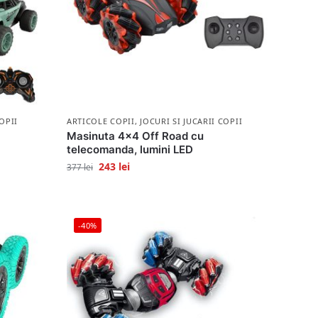
OPII
ARTICOLE COPII
,
JOCURI SI JUCARII COPII
Masinuta 4×4 Off Road cu
telecomanda, lumini LED
243
lei
377
lei
-40%