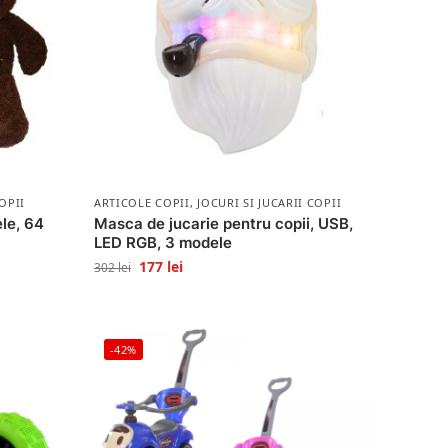
OPII
ARTICOLE COPII
,
JOCURI SI JUCARII COPII
le, 64
Masca de jucarie pentru copii, USB,
LED RGB, 3 modele
177
lei
302
lei
-42%