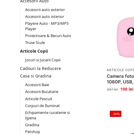
Accesorii Auto
Accesorii auto exterior
Accesorii auto interior
Playere Auto - MP3/MP5
Player
Proiectoare & Becuri Auto
Truse Scule
Articole Copii
Jocuri si Jucarii Copii
Cadouri la Reducere
ARTICOLE COPI
Casa si Gradina
Camera foto
1080P, USB,
Accesorii Baie
198
lei
337
lei
Accesorii Bucatarie
Articole Pescuit
Corpuri de Iluminat
Echipamente curatenie si
-34%
Igiena
Gradina
Petshop