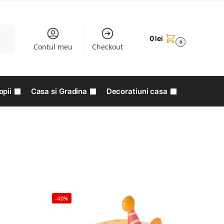
aută
0
lei
0
Contul meu
Checkout
opii
Casa si Gradina
Decoratiuni casa
-40%