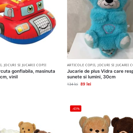
I
,
JOCURI SI JUCARII COPII
ARTICOLE COPII
,
JOCURI SI JUCARII C
rcuta gonflabila, masinuta
Jucarie de plus Vidra care resp
cm, vinil
sunete si lumini, 30cm
89
lei
134
lei
-43%