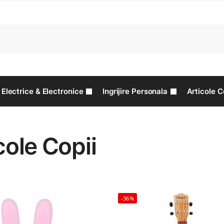
C
Electrice & Electronice
Ingrijire Personala
Articole C
cole Copii
-36%