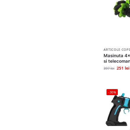
ARTICOLE COPI
Masinuta 4×4
si telecoma
251
lei
397
lei
-30%