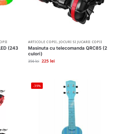
OPII
ARTICOLE COPII
,
JOCURI SI JUCARII COPII
LED (243
Masinuta cu telecomanda QRC85 (2
culori)
225
lei
356
lei
-39%