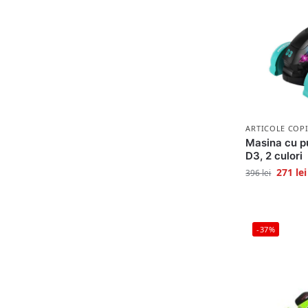
ARTICOLE COPI
Masina cu p
D3, 2 culori
271
lei
396
lei
-37%