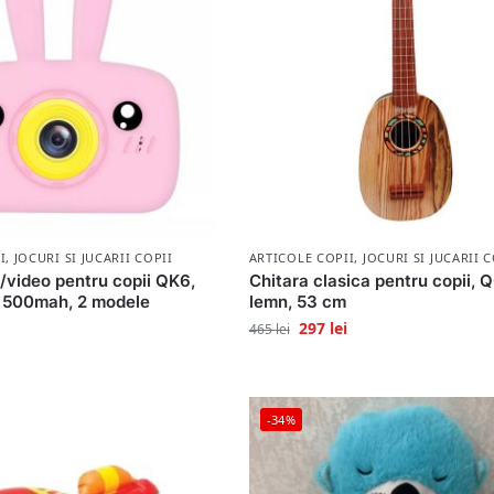
I
,
JOCURI SI JUCARII COPII
ARTICOLE COPII
,
JOCURI SI JUCARII C
/video pentru copii QK6,
Chitara clasica pentru copii,
 500mah, 2 modele
lemn, 53 cm
297
lei
465
lei
-34%