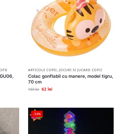
OPII
ARTICOLE COPII
,
JOCURI SI JUCARII COPII
 QGU06,
Colac gonflabil cu manere, model tigru,
70 cm
62
lei
103
lei
-34%