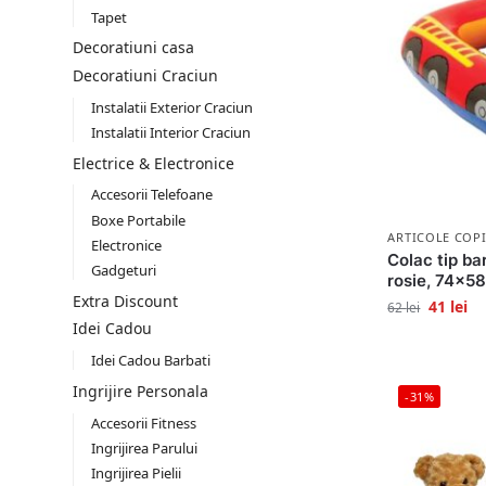
Tapet
Decoratiuni casa
Decoratiuni Craciun
Instalatii Exterior Craciun
Instalatii Interior Craciun
Electrice & Electronice
Accesorii Telefoane
Boxe Portabile
ARTICOLE COPI
Electronice
Colac tip ba
Gadgeturi
rosie, 74x58
Extra Discount
41
lei
62
lei
Idei Cadou
Idei Cadou Barbati
Ingrijire Personala
-31%
Accesorii Fitness
Ingrijirea Parului
Ingrijirea Pielii