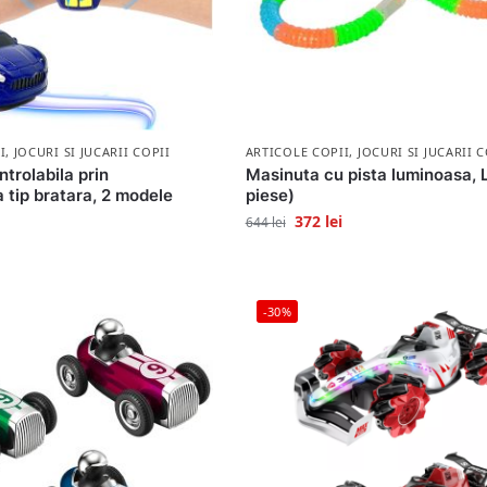
I
,
JOCURI SI JUCARII COPII
ARTICOLE COPII
,
JOCURI SI JUCARII C
trolabila prin
Masinuta cu pista luminoasa, 
 tip bratara, 2 modele
piese)
372
lei
644
lei
-30%