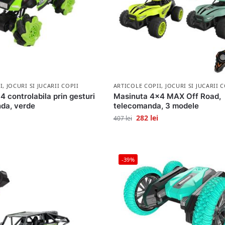
I
,
JOCURI SI JUCARII COPII
ARTICOLE COPII
,
JOCURI SI JUCARII C
 controlabila prin gesturi
Masinuta 4×4 MAX Off Road,
nda, verde
telecomanda, 3 modele
282
lei
407
lei
-39%