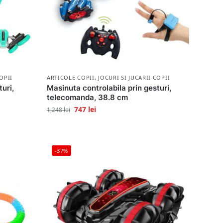
OPII
ARTICOLE COPII
,
JOCURI SI JUCARII COPII
uri,
Masinuta controlabila prin gesturi,
telecomanda, 38.8 cm
747
lei
1,248
lei
-37%