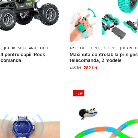
I
,
JOCURI SI JUCARII COPII
ARTICOLE COPII
,
JOCURI SI JUCARII C
4 pentru copii, Rock
Masinuta controlabila prin gest
lecomanda
telecomanda, 2 modele
282
lei
465
lei
-42%