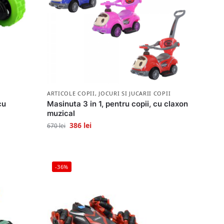
ARTICOLE COPII
,
JOCURI SI JUCARII COPII
cu
Masinuta 3 in 1, pentru copii, cu claxon
muzical
386
lei
670
lei
-36%