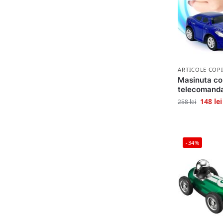
ARTICOLE COPI
Masinuta con
telecomanda
148
lei
258
lei
-34%