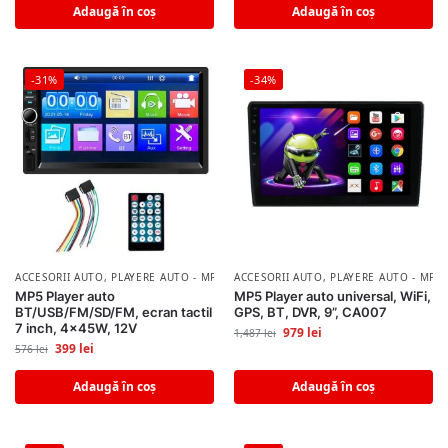
Adaugă în coș
Adaugă în coș
-31%
-34%
ACCESORII AUTO
,
PLAYERE AUTO - MP3/MP5 PLAYER
ACCESORII AUTO
,
PLAYERE AUTO - MP3
MP5 Player auto
MP5 Player auto universal, WiFi,
BT/USB/FM/SD/FM, ecran tactil
GPS, BT, DVR, 9”, CA007
7 inch, 4x45W, 12V
979
lei
1,487
lei
399
lei
576
lei
Adaugă în coș
Adaugă în coș