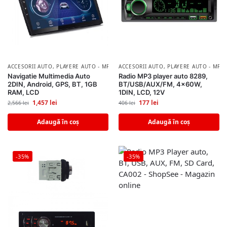
ACCESORII AUTO
,
PLAYERE AUTO - MP3/MP5 PLAYER
ACCESORII AUTO
,
PLAYERE AUTO - MP3
Navigatie Multimedia Auto
Radio MP3 player auto 8289,
2DIN, Android, GPS, BT, 1GB
BT/USB/AUX/FM, 4x60W,
RAM, LCD
1DIN, LCD, 12V
1,457
lei
177
lei
2,566
lei
406
lei
Adaugă în coș
Adaugă în coș
-35%
-35%