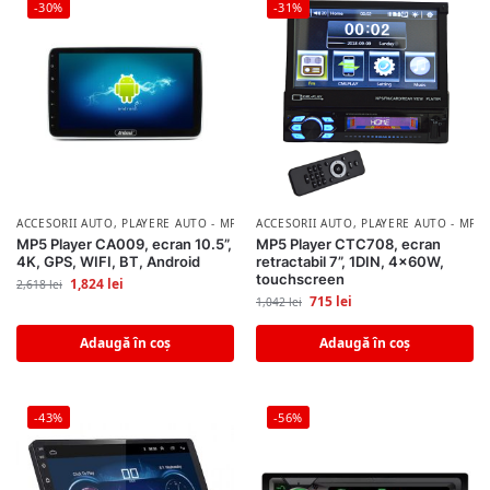
-30%
-31%
ACCESORII AUTO
,
PLAYERE AUTO - MP3/MP5 PLAYER
ACCESORII AUTO
,
PLAYERE AUTO - MP3
MP5 Player CA009, ecran 10.5”,
MP5 Player CTC708, ecran
4K, GPS, WIFI, BT, Android
retractabil 7”, 1DIN, 4x60W,
touchscreen
1,824
lei
2,618
lei
715
lei
1,042
lei
Adaugă în coș
Adaugă în coș
-43%
-56%