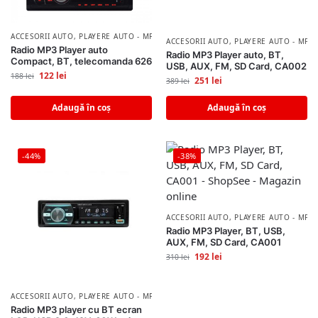
ACCESORII AUTO
,
PLAYERE AUTO - MP3/MP5 PLAYER
ACCESORII AUTO
,
PLAYERE AUTO - MP3
Radio MP3 Player auto
Radio MP3 Player auto, BT,
Compact, BT, telecomanda 626
USB, AUX, FM, SD Card, CA002
122
lei
188
lei
251
lei
389
lei
Adaugă în coș
Adaugă în coș
-44%
-38%
ACCESORII AUTO
,
PLAYERE AUTO - MP3
Radio MP3 Player, BT, USB,
AUX, FM, SD Card, CA001
192
lei
310
lei
ACCESORII AUTO
,
PLAYERE AUTO - MP3/MP5 PLAYER
Radio MP3 player cu BT ecran