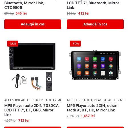
Bluetooth, Mirror Link,
LCD TFT 7”, Bluetooth, Mirror
CTC9806
Link
546
lei
412
lei
874
lei
596
lei
Adaugă în coș
Adaugă în coș
-35%
-39%
ACCESORII AUTO
,
PLAYERE AUTO - MP3/MP5 PLAYER
ACCESORII AUTO
,
PLAYERE AUTO - MP3
MP5 Player auto 2DIN 7030CA,
MP5 Player auto 2DIN, ecran
LCD TFT 7”, BT, GPS, Mirror
tactil 9”, BT, HD, Mirror Link
Link
1,457
lei
2,392
lei
713
lei
1,097
lei