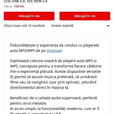
LCD, USB 2.0, 12V, 60W x 4
138
lei
246
lei
Adaugă în coș
Adaugă în coș
Afișez toate cele 16 rezultate
Îmbunătățește-ți experiența de condus cu playerele
auto MP3/MP5 de pe
Shopsee
!
Explorează colecția noastră de playere auto MP3 și
MP5, concepute pentru a transforma fiecare călătorie
într-o experiență plăcută. Aceste dispozitive versatile
îți permit să asculți muzica preferată, să urmărești
filme sau să navighezi ușor prin aplicații, aducând
divertismentul direct în mașina ta.
Beneficiezi de o calitate audio superioară, perfectă
pentru orice melodie.
Ai acces simplu la funcționalități moderne, cum ar fi
Bluetooth și conectivitate USB.