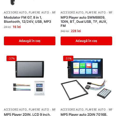
ACCESORII AUTO
,
PLAYERE AUTO - MP3/MP5 PLAYER
ACCESORII AUTO
,
PLAYERE AUTO - MP3
Modulator FM G7, 8 in 1,
MP3 Player auto SWM8809,
Bluetooth, 12/24V, USB, MP3
1DIN, BT, Dual USB, TF, AUX,
FM
16
lei
24
lei
228
lei
342
lei
Adaugă în coș
Adaugă în coș
-37%
-31%
ACCESORII AUTO
,
PLAYERE AUTO - MP3/MP5 PLAYER
ACCESORII AUTO
,
PLAYERE AUTO - MP3
MP5 Player 2DIN, LCD 9 inch,
MP5 Player auto 2DIN 7016B,