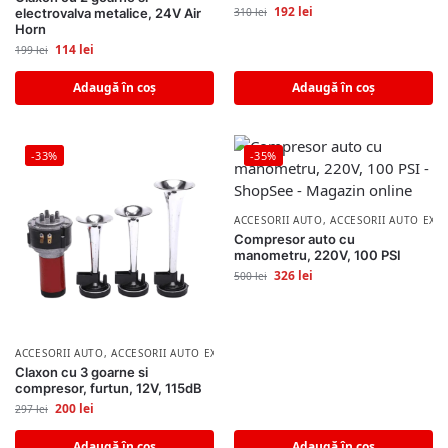
192
lei
electrovalva metalice, 24V Air
310
lei
Horn
114
lei
199
lei
Adaugă în coș
Adaugă în coș
-33%
-35%
ACCESORII AUTO
,
ACCESORII AUTO EXT
Compresor auto cu
manometru, 220V, 100 PSI
326
lei
500
lei
ACCESORII AUTO
,
ACCESORII AUTO EXTERIOR
Claxon cu 3 goarne si
compresor, furtun, 12V, 115dB
200
lei
297
lei
Adaugă în coș
Adaugă în coș