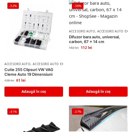
-52%
-38%
ACCESORII AUTO
,
ACCESORII AUTO EXT
Difuzor bara auto, universal,
carbon, 67 x 14 cm
112
lei
182
lei
ACCESORII AUTO
,
ACCESORII AUTO EXTERIOR
Cutie 255 Clipsuri VW VAG
Cleme Auto 19 Dimensiuni
61
lei
128
lei
Adaugă în coș
Adaugă în coș
-41%
-37%