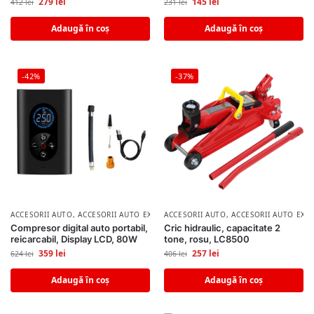
279
lei
145
lei
412
lei
231
lei
Adaugă în coș
Adaugă în coș
-42%
-37%
ACCESORII AUTO
,
ACCESORII AUTO EXTERIOR
ACCESORII AUTO
,
ACCESORII AUTO EXT
Compresor digital auto portabil,
Cric hidraulic, capacitate 2
reicarcabil, Display LCD, 80W
tone, rosu, LC8500
359
lei
257
lei
624
lei
406
lei
Adaugă în coș
Adaugă în coș