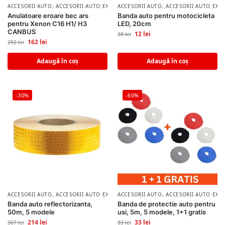
ACCESORII AUTO
,
ACCESORII AUTO EXTERIOR
ACCESORII AUTO
,
ACCESORII AUTO EXT
Anulatoare eroare bec ars
Banda auto pentru motocicleta
pentru Xenon C16 H1/ H3
LED, 20cm
CANBUS
12
lei
38
lei
162
lei
250
lei
Adaugă în coș
Adaugă în coș
-30%
-60%
ACCESORII AUTO
,
ACCESORII AUTO EXTERIOR
ACCESORII AUTO
,
ACCESORII AUTO EXT
Banda auto reflectorizanta,
Banda de protectie auto pentru
50m, 5 modele
usi, 5m, 5 modele, 1+1 gratis
214
lei
33
lei
307
lei
83
lei