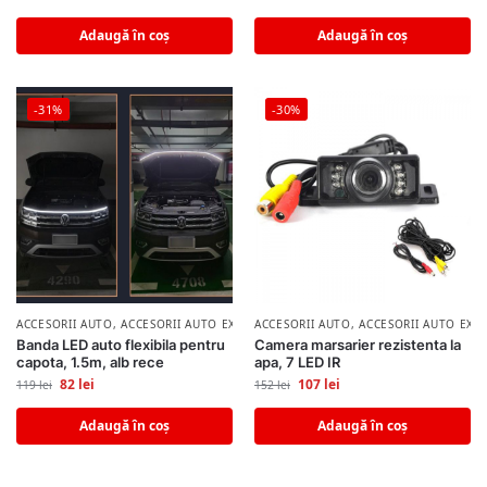
Adaugă în coș
Adaugă în coș
-31%
-30%
ACCESORII AUTO
,
ACCESORII AUTO EXTERIOR
ACCESORII AUTO
,
ACCESORII AUTO EXT
Banda LED auto flexibila pentru
Camera marsarier rezistenta la
capota, 1.5m, alb rece
apa, 7 LED IR
82
lei
107
lei
119
lei
152
lei
Adaugă în coș
Adaugă în coș