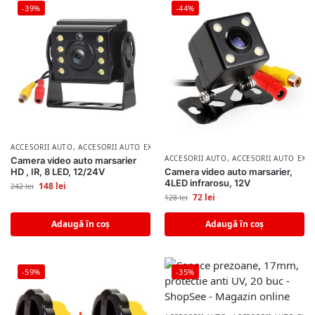
-39%
-44%
ACCESORII AUTO
,
ACCESORII AUTO EXTERIOR
ACCESORII AUTO
,
ACCESORII AUTO EXT
Camera video auto marsarier
Camera video auto marsarier,
HD , IR, 8 LED, 12/24V
4LED infrarosu, 12V
148
lei
242
lei
72
lei
128
lei
Adaugă în coș
Adaugă în coș
-59%
-35%