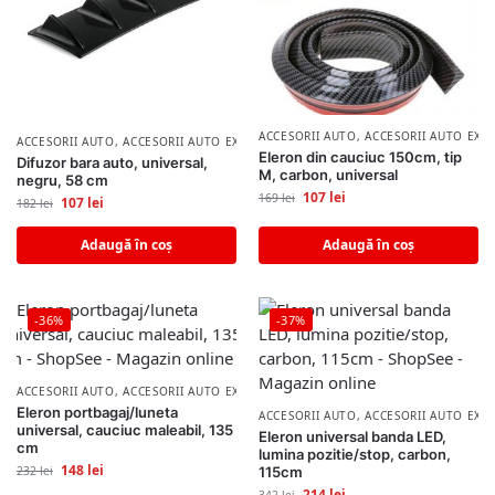
ACCESORII AUTO
,
ACCESORII AUTO EXT
ACCESORII AUTO
,
ACCESORII AUTO EXTERIOR
Eleron din cauciuc 150cm, tip
Difuzor bara auto, universal,
M, carbon, universal
negru, 58 cm
107
lei
169
lei
107
lei
182
lei
Adaugă în coș
Adaugă în coș
-36%
-37%
ACCESORII AUTO
,
ACCESORII AUTO EXTERIOR
Eleron portbagaj/luneta
ACCESORII AUTO
,
ACCESORII AUTO EXT
universal, cauciuc maleabil, 135
Eleron universal banda LED,
cm
lumina pozitie/stop, carbon,
148
lei
232
lei
115cm
214
lei
342
lei