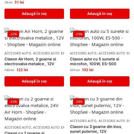
51
lei
78
lei
Adaugă în coș
Adaugă în coș
-32%
-29%
ACCESORII AUTO
,
ACCESORII AUTO EXTERIOR
ACCESORII AUTO
,
ACCESORII AUTO EXT
Claxon Air Horn, 2 goarne si
Claxon auto cu 5 sunete si
electrovalva metalice , 12V
microfon, 100W, ES-500
122
lei
192
lei
180
lei
271
lei
Adaugă în coș
Adaugă în coș
-43%
-38%
ACCESORII AUTO
,
ACCESORII AUTO EXT
Claxon cu 3 goarne din inox,
ACCESORII AUTO
,
ACCESORII AUTO EXTERIOR
sunet puternic, 12V
Claxon cu 2 goarne si