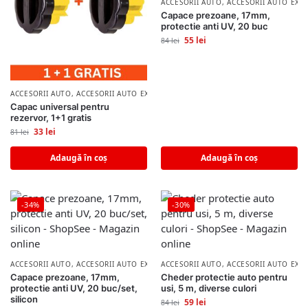
ACCESORII AUTO
,
ACCESORII AUTO EXT
Capace prezoane, 17mm,
protectie anti UV, 20 buc
55
lei
84
lei
ACCESORII AUTO
,
ACCESORII AUTO EXTERIOR
Capac universal pentru
rezervor, 1+1 gratis
33
lei
81
lei
Adaugă în coș
Adaugă în coș
-34%
-30%
ACCESORII AUTO
,
ACCESORII AUTO EXTERIOR
ACCESORII AUTO
,
ACCESORII AUTO EXT
Capace prezoane, 17mm,
Cheder protectie auto pentru
protectie anti UV, 20 buc/set,
usi, 5 m, diverse culori
silicon
59
lei
84
lei