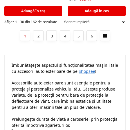
Adaugă în coș
Adaugă în coș
Afișez 1 - 30 din 162 de rezultate
1
2
3
4
5
6
Îmbunătățește aspectul și funcționalitatea mașinii tale
cu accesorii auto exterioare de pe
Shopsee
!
Accesoriile auto exterioare sunt esențiale pentru a
proteja și personaliza vehiculul tău. Găsește produse
variate, de la protecții pentru bara de protecție la
deflectoare de vânt, care îmbină estetică și utilitate
pentru a oferi mașinii tale un plus de valoare.
Prelungește durata de viață a caroseriei prin protecția
oferită împotriva zgarieturilor.