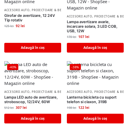
ACCESORII AUTO
,
PROIECTOARE & BECURI AUTO
Girofar de avertizare, 12 24V
ACCESORII AUTO
,
PROIECTOARE & BECU
Tip rotativ
Lampa avertizare avarie,
92
lei
125
lei
incarcare solara, 3 LED COB,
USB, 12W
107
lei
170
lei
Adaugă în coș
Adaugă în coș
-40%
-38%
ACCESORII AUTO
,
PROIECTOARE & BECURI AUTO
ACCESORII AUTO
,
PROIECTOARE & BECU
Lampa LED auto de avertizare,
Lanterna bicicleta cu suport
stroboscop, 12/24V, 60W
telefon si claxon, 319B
307
lei
122
lei
512
lei
198
lei
Adaugă în coș
Adaugă în coș