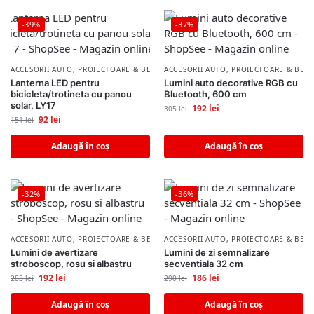
-39%
-37%
ACCESORII AUTO
,
PROIECTOARE & BECURI AUTO
ACCESORII AUTO
,
PROIECTOARE & BECU
Lanterna LED pentru
Lumini auto decorative RGB cu
bicicleta/trotineta cu panou
Bluetooth, 600 cm
solar, LY17
192
lei
305
lei
92
lei
151
lei
Adaugă în coș
Adaugă în coș
-32%
-36%
ACCESORII AUTO
,
PROIECTOARE & BECURI AUTO
ACCESORII AUTO
,
PROIECTOARE & BECU
Lumini de avertizare
Lumini de zi semnalizare
stroboscop, rosu si albastru
secventiala 32 cm
192
lei
186
lei
283
lei
290
lei
Adaugă în coș
Adaugă în coș