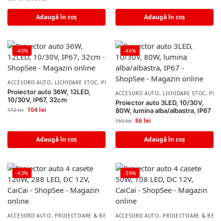
Adaugă în coș
Adaugă în coș
-40%
-46%
ACCESORII AUTO
,
LICHIDARE STOC
,
PROIECTOARE & BECURI AUTO
Proiector auto 36W, 12LED,
ACCESORII AUTO
,
LICHIDARE STOC
,
PRO
10/30V, IP67, 32cm
Proiector auto 3LED, 10/30V,
104
lei
172
lei
80W, lumina alba/albastra, IP67
86
lei
159
lei
Adaugă în coș
Adaugă în coș
-43%
-39%
ACCESORII AUTO
,
PROIECTOARE & BECURI AUTO
ACCESORII AUTO
,
PROIECTOARE & BECU