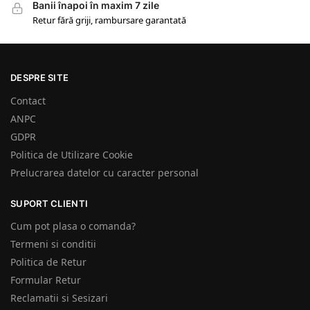
Banii înapoi în maxim 7 zile
Retur fără griji, rambursare garantată
DESPRE SITE
Contact
ANPC
GDPR
Politica de Utilizare Cookie
Prelucrarea datelor cu caracter personal
SUPORT CLIENTI
Cum pot plasa o comanda?
Termeni si conditii
Politica de Retur
Formular Retur
Reclamatii si Sesizari