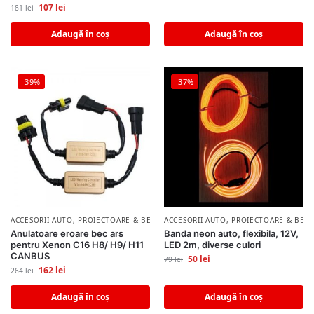
107
lei
181
lei
Adaugă în coș
Adaugă în coș
-39%
-37%
ACCESORII AUTO
,
PROIECTOARE & BECURI AUTO
ACCESORII AUTO
,
PROIECTOARE & BECU
Anulatoare eroare bec ars
Banda neon auto, flexibila, 12V,
pentru Xenon C16 H8/ H9/ H11
LED 2m, diverse culori
CANBUS
50
lei
79
lei
162
lei
264
lei
Adaugă în coș
Adaugă în coș