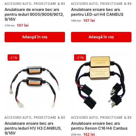
ACCESORII AUTO
,
PROIECTOARE & BECURI AUTO
ACCESORII AUTO
,
PROIECTOARE & BECU
Anulatoare de eroare bec ars
Anulatoare eroare bec ars
pentru leduri 9005/9006/9012,
pentru LED-uri H4 CANBUS
9/16V
107
lei
185
lei
107
lei
176
lei
Adaugă în coș
Adaugă în coș
-41%
-31%
ACCESORII AUTO
,
PROIECTOARE & BECURI AUTO
ACCESORII AUTO
,
PROIECTOARE & BECU
Anulatoare eroare bec ars
Anulatoare eroare bec ars
pentru leduri H1/ H3 CANBUS,
pentru Xenon C16 H4 Canbus
9/16V
162
lei
236
lei