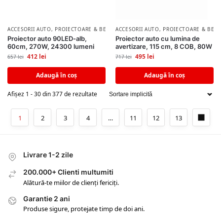
ACCESORII AUTO
,
PROIECTOARE & BECURI AUTO
ACCESORII AUTO
,
PROIECTOARE & BECU
Proiector auto 90LED-alb,
Proiector auto cu lumina de
60cm, 270W, 24300 lumeni
avertizare, 115 cm, 8 COB, 80W
412
lei
495
lei
657
lei
717
lei
Adaugă în coș
Adaugă în coș
Afișez 1 - 30 din 377 de rezultate
1
2
3
4
…
11
12
13
Livrare 1-2 zile
200.000+ Clienti multumiti
Alătură-te miilor de clienți fericiți.
Garantie 2 ani
Produse sigure, protejate timp de doi ani.