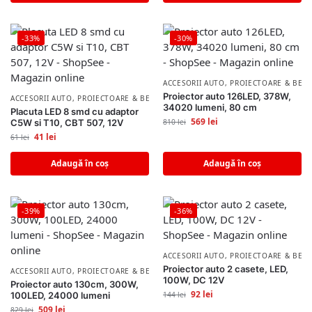
-33%
-30%
ACCESORII AUTO
,
PROIECTOARE & BECU
Proiector auto 126LED, 378W,
ACCESORII AUTO
,
PROIECTOARE & BECURI AUTO
34020 lumeni, 80 cm
Placuta LED 8 smd cu adaptor
569
lei
C5W si T10, CBT 507, 12V
810
lei
41
lei
61
lei
Adaugă în coș
Adaugă în coș
-39%
-36%
ACCESORII AUTO
,
PROIECTOARE & BECU
Proiector auto 2 casete, LED,
ACCESORII AUTO
,
PROIECTOARE & BECURI AUTO
100W, DC 12V
Proiector auto 130cm, 300W,
92
lei
100LED, 24000 lumeni
144
lei
509
lei
829
lei