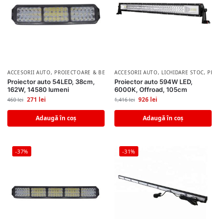
ACCESORII AUTO
,
PROIECTOARE & BECURI AUTO
ACCESORII AUTO
,
LICHIDARE STOC
,
PRO
Proiector auto 54LED, 38cm,
Proiector auto 594W LED,
162W, 14580 lumeni
6000K, Offroad, 105cm
271
lei
926
lei
460
lei
1,416
lei
Adaugă în coș
Adaugă în coș
-37%
-31%