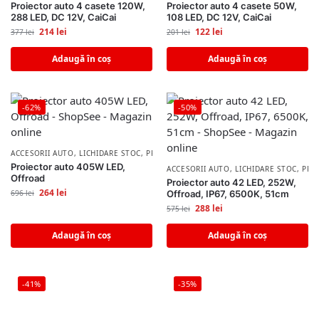
Proiector auto 4 casete 120W,
Proiector auto 4 casete 50W,
288 LED, DC 12V, CaiCai
108 LED, DC 12V, CaiCai
214
lei
122
lei
377
lei
201
lei
Adaugă în coș
Adaugă în coș
-62%
-50%
ACCESORII AUTO
,
LICHIDARE STOC
,
PROIECTOARE & BECURI AUTO
Proiector auto 405W LED,
ACCESORII AUTO
,
LICHIDARE STOC
,
PRO
Offroad
Proiector auto 42 LED, 252W,
264
lei
696
lei
Offroad, IP67, 6500K, 51cm
288
lei
575
lei
Adaugă în coș
Adaugă în coș
-41%
-35%