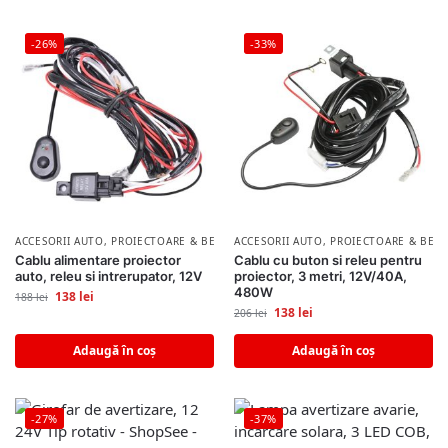
-26%
-33%
ACCESORII AUTO
,
PROIECTOARE & BECURI AUTO
ACCESORII AUTO
,
PROIECTOARE & BECU
Cablu alimentare proiector
Cablu cu buton si releu pentru
auto, releu si intrerupator, 12V
proiector, 3 metri, 12V/40A,
480W
138
lei
188
lei
138
lei
206
lei
Adaugă în coș
Adaugă în coș
-27%
-37%