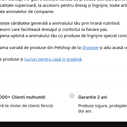
alitate superioară, la accesorii pentru dresaj și îngrijire, toate a
 ale animalelor de companie.
ește sănătatea generală a animalului tău prin hrană nutritivă.
sorii care facilitează dresajul și confortul la fiecare pas.
giena optimă a animalului tău cu produse de îngrijire special con
ama variată de produse din Petshop de la
Shopsee
și adu acasă c
lte produse și
lucruri pentru casă și gradină
.
000+ Clienti multumiti
Garantie 2 ani
ă-te miilor de clienți fericiți.
Produse sigure, protejate
doi ani.