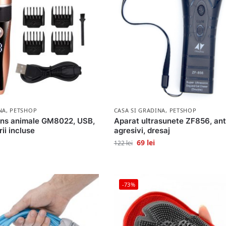
NA
,
PETSHOP
CASA SI GRADINA
,
PETSHOP
uns animale GM8022, USB,
Aparat ultrasunete ZF856, anti
ii incluse
agresivi, dresaj
69
lei
122
lei
-73%