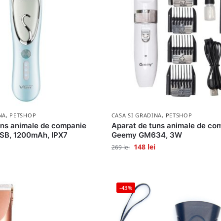
NA
,
PETSHOP
CASA SI GRADINA
,
PETSHOP
uns animale de companie
Aparat de tuns animale de co
SB, 1200mAh, IPX7
Geemy GM634, 3W
148
lei
269
lei
-43%