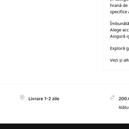
hrană de c
specifice
Îmbunătăț
Alege acce
Asigură i
Exploră g
Vezi și a
Livrare 1-2 zile
200.
Alătur