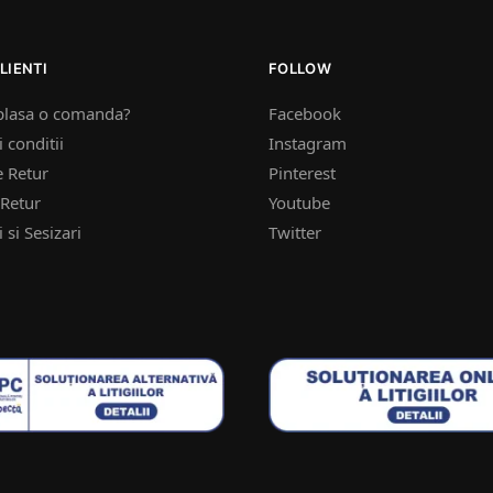
LIENTI
FOLLOW
plasa o comanda?
Facebook
 conditii
Instagram
e Retur
Pinterest
Retur
Youtube
 si Sesizari
Twitter