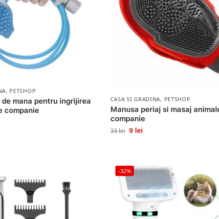
NA
,
PETSHOP
CASA SI GRADINA
,
PETSHOP
 de mana pentru ingrijirea
Manusa periaj si masaj animal
de companie
companie
9
lei
33
lei
-32%