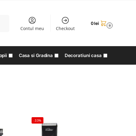
aută
0
lei
0
Contul meu
Checkout
opii
Casa si Gradina
Decoratiuni casa
-33%