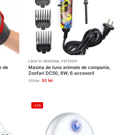
CASA SI GRADINA
,
PETSHOP
e de
Masina de tuns animale de companie,
Zoofari DC50, 8W, 6 accesorii
92
lei
172
lei
-42%