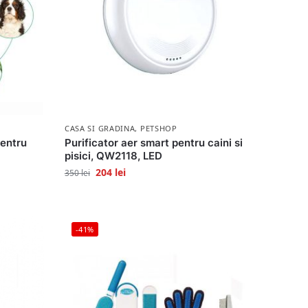
CASA SI GRADINA
,
PETSHOP
pentru
Purificator aer smart pentru caini si
pisici, QW2118, LED
204
lei
350
lei
-41%