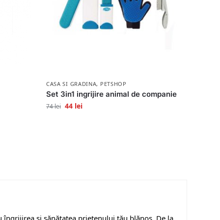
CASA SI GRADINA
,
PETSHOP
Set 3in1 ingrijire animal de companie
44
lei
74
lei
 îngrijirea și sănătatea prietenului tău blănos. De la