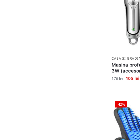
CASA SI GRADI
Masina prof
3W (accesori
105
lei
176
lei
-42%