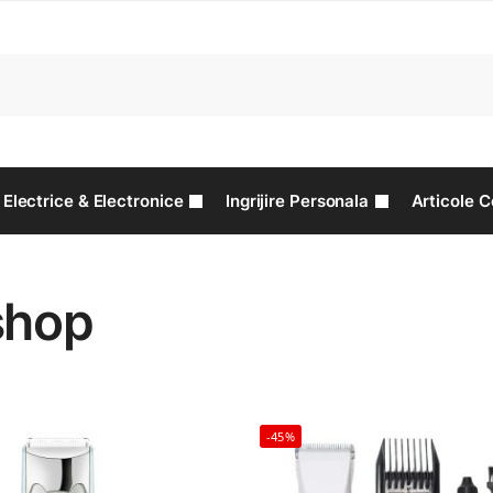
C
Electrice & Electronice
Ingrijire Personala
Articole C
shop
-45%