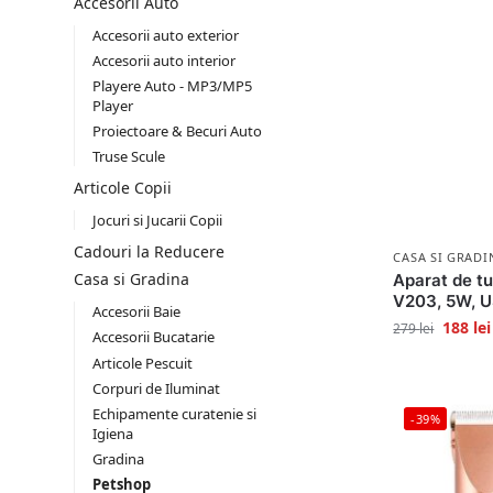
Accesorii Auto
Accesorii auto exterior
Accesorii auto interior
Playere Auto - MP3/MP5
Player
Proiectoare & Becuri Auto
Truse Scule
Articole Copii
Jocuri si Jucarii Copii
Cadouri la Reducere
CASA SI GRADI
Casa si Gradina
Aparat de t
V203, 5W, U
Accesorii Baie
188
lei
279
lei
Accesorii Bucatarie
Articole Pescuit
Corpuri de Iluminat
Echipamente curatenie si
-39%
Igiena
Gradina
Petshop