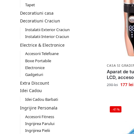
Tapet
Decoratiuni casa
Decoratiuni Craciun
Instalatii Exterior Craciun
Instalatii Interior Craciun
Electrice & Electronice
Accesorii Telefoane
Boxe Portabile
CASA SI GRADI
Electronice
Aparat de t
Gadgeturi
LCD, accesor
Extra Discount
177
lei
290
lei
Idei Cadou
Idei Cadou Barbati
Ingrijire Personala
-41%
Accesorii Fitness
Ingrijirea Parului
Ingrijirea Pielii