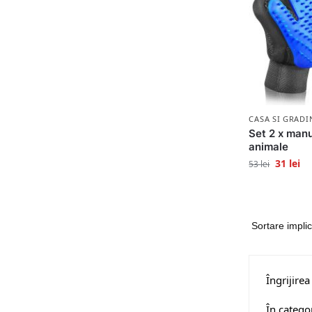
CASA SI GRADI
Set 2 x manu
animale
31
lei
53
lei
Îngrijire
În catego