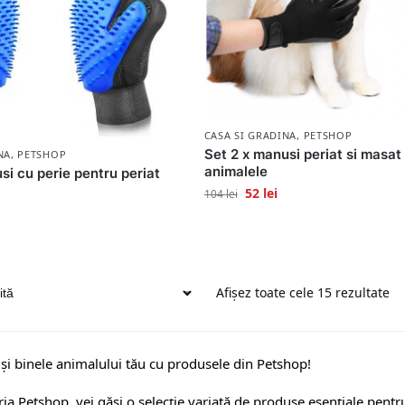
CASA SI GRADINA
,
PETSHOP
Set 2 x manusi periat si masat
NA
,
PETSHOP
animalele
si cu perie pentru periat
52
lei
104
lei
Afișez toate cele 15 rezultate
a și binele animalului tău cu produsele din Petshop!
ria Petshop, vei găsi o selecție variată de produse esențiale pentru