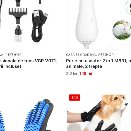
NA
,
PETSHOP
CASA SI GRADINA
,
PETSHOP
esionala de tuns VGR V071,
Perie cu uscator 2 in 1 M631, 
i incluse)
animale, 2 trepte
148
lei
218
lei
-50%