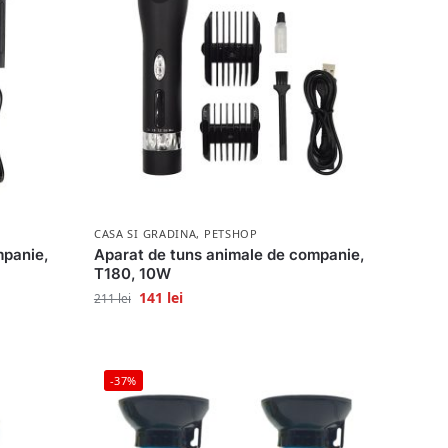
CASA SI GRADINA
,
PETSHOP
mpanie,
Aparat de tuns animale de companie,
T180, 10W
141
lei
211
lei
-37%