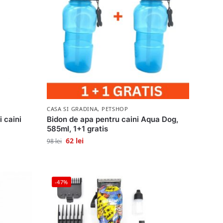
CASA SI GRADINA
,
PETSHOP
 caini
Bidon de apa pentru caini Aqua Dog,
585ml, 1+1 gratis
62
lei
98
lei
-47%