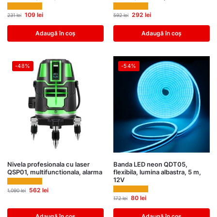
109
lei
292
lei
231
lei
592
lei
Adaugă în coș
Adaugă în coș
-48%
-54%
Nivela profesionala cu laser
Banda LED neon QDT05,
QSP01, multifunctionala, alarma
flexibila, lumina albastra, 5 m,
12V
562
lei
1,090
lei
80
lei
172
lei
Adaugă în coș
Adaugă în coș