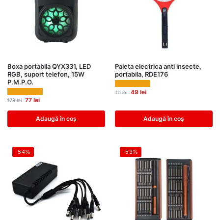
Boxa portabila QYX331, LED
Paleta electrica anti insecte,
RGB, suport telefon, 15W
portabila, RDE176
P.M.P.O.
49
lei
111
lei
77
lei
178
lei
Adaugă în coș
Adaugă în coș
-54%
-53%