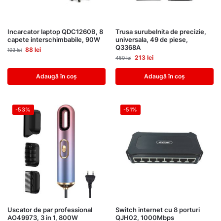
Incarcator laptop QDC1260B, 8
Trusa surubelnita de precizie,
capete interschimbabile, 90W
universala, 49 de piese,
Q3368A
88
lei
193
lei
213
lei
450
lei
Adaugă în coș
Adaugă în coș
-53%
-51%
Uscator de par professional
Switch internet cu 8 porturi
AO49973, 3 in 1, 800W
QJH02, 1000Mbps