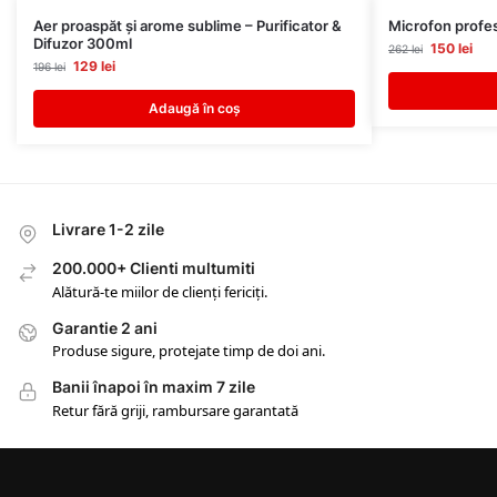
Aer proaspăt și arome sublime – Purificator &
Microfon profe
Difuzor 300ml
150
lei
262
lei
129
lei
196
lei
Adaugă în coș
Livrare 1-2 zile
200.000+ Clienti multumiti
Alătură-te miilor de clienți fericiți.
Garantie 2 ani
Produse sigure, protejate timp de doi ani.
Banii înapoi în maxim 7 zile
Retur fără griji, rambursare garantată