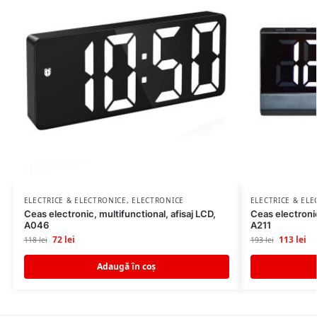
ELECTRICE & ELECTRONICE
,
ELECTRONICE
ELECTRICE & EL
Ceas electronic, multifunctional, afisaj LCD,
Ceas electronic
A046
A211
72
lei
113
lei
118
lei
193
lei
Adaugă în coș