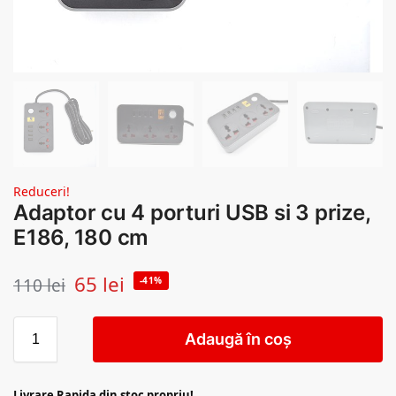
Reduceri!
Adaptor cu 4 porturi USB si 3 prize,
E186, 180 cm
65
lei
110
lei
-41%
Adaugă în coș
Livrare Rapida din stoc propriu!