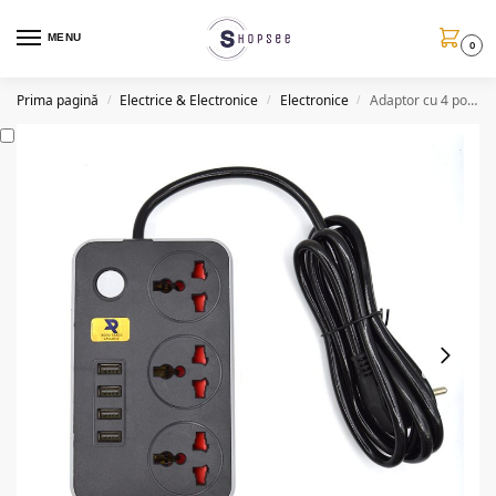
MENU
0
Prima pagină
Electrice & Electronice
Electronice
Adaptor cu 4 porturi USB si 3 prize, E186, 180 cm
/
/
/