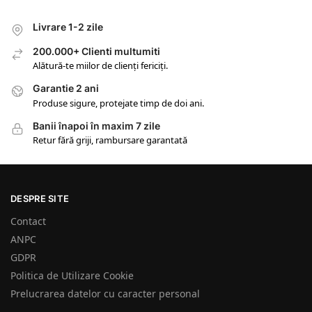
Livrare 1-2 zile
200.000+ Clienti multumiti
Alătură-te miilor de clienți fericiți.
Garantie 2 ani
Produse sigure, protejate timp de doi ani.
Banii înapoi în maxim 7 zile
Retur fără griji, rambursare garantată
DESPRE SITE
Contact
ANPC
GDPR
Politica de Utilizare Cookie
Prelucrarea datelor cu caracter personal