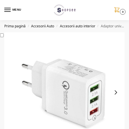
MENU
0
Prima pagină
Accesorii Auto
Accesorii auto interior
Adaptor universal priza cu 3 porturi USB, Qualcomm 3.0
/
/
/