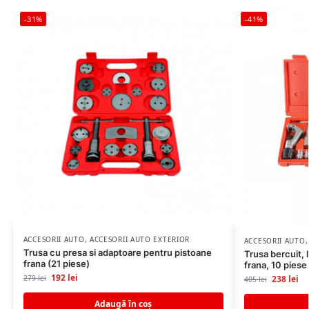
-31%
-41%
ACCESORII AUTO
,
ACCESORII AUTO EXTERIOR
ACCESORII AUTO
Trusa cu presa si adaptoare pentru pistoane
Trusa bercuit, 
frana (21 piese)
frana, 10 piese
192
lei
279
lei
238
lei
405
lei
Adaugă în coș