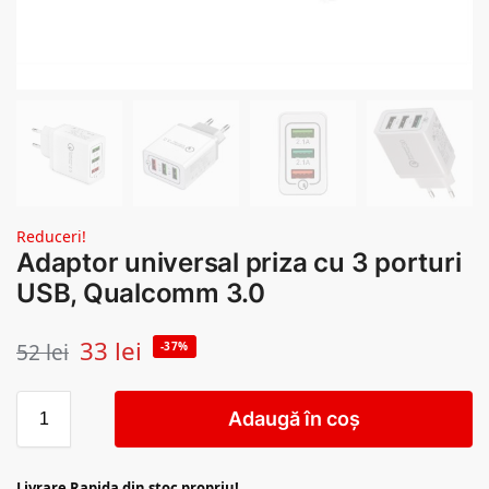
Reduceri!
Adaptor universal priza cu 3 porturi
USB, Qualcomm 3.0
33
lei
52
lei
-37%
Adaugă în coș
Livrare Rapida din stoc propriu!