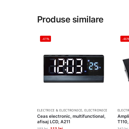
Produse similare
-41%
-46
ELECTRICE & ELECTRONICE
,
ELECTRONICE
ELECT
Ceas electronic, multifunctional,
Ampli
afisaj LCD, A211
T110,
113
lei
193
lei
342
lei