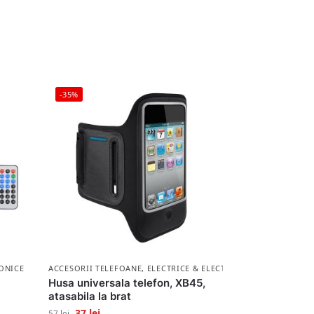
-35%
ONICE
ACCESORII TELEFOANE
,
ELECTRICE & ELECTRONICE
Husa universala telefon, XB45,
atasabila la brat
37
lei
57
lei