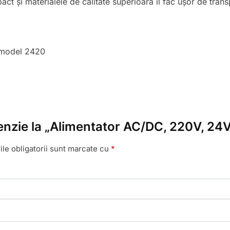
t și materialele de calitate superioară îl fac ușor de transpor
 model 2420
ecenzie la „Alimentator AC/DC, 220V, 2
le obligatorii sunt marcate cu
*