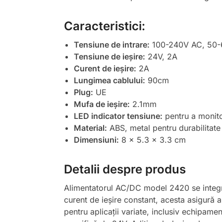
Caracteristici:
Tensiune de intrare:
100-240V AC, 50
Tensiune de ieșire:
24V, 2A
Curent de ieșire:
2A
Lungimea cablului:
90cm
Plug:
UE
Mufa de ieșire:
2.1mm
LED indicator tensiune:
pentru a monito
Material:
ABS, metal pentru durabilitate
Dimensiuni:
8 x 5.3 x 3.3 cm
Detalii despre produs
Alimentatorul AC/DC model 2420 se integrea
curent de ieșire constant, acesta asigură al
pentru aplicații variate, inclusiv echipam