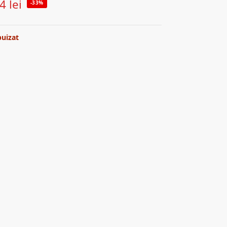
44
lei
-33%
puizat