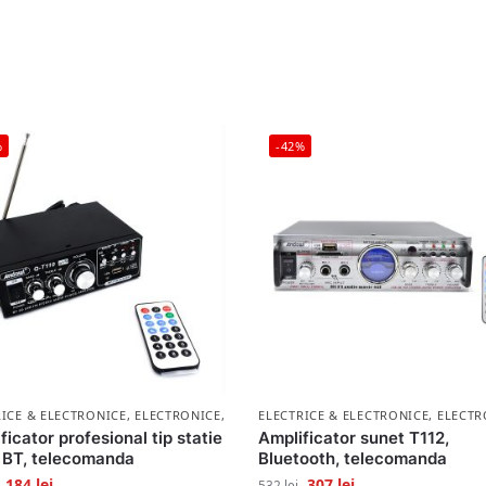
%
-42%
RICE & ELECTRONICE
,
ELECTRONICE
,
LICHIDARE STOC
ELECTRICE & ELECTRONICE
,
ELECTR
ficator profesional tip statie
Amplificator sunet T112,
 BT, telecomanda
Bluetooth, telecomanda
184
lei
307
lei
532
lei