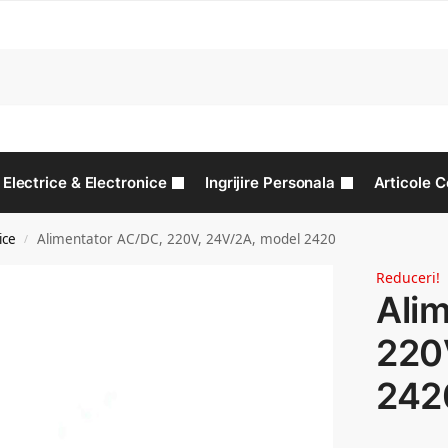
C
Electrice & Electronice
Ingrijire Personala
Articole C
ice
Alimentator AC/DC, 220V, 24V/2A, model 2420
/
Reduceri!
Ali
220
242