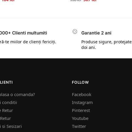
000+ Clienti multumiti
Garantie 2 ani
ă-te miilor de clienți fericiți.
Produse sigure, protejate
doi ani.
LIENTI
FOLLOW
plasa o comanda?
Facebook
 conditii
Instagram
e Retur
Pinterest
Retur
Youtube
 si Sesizari
Twitter