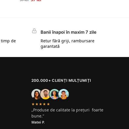
Banii înapoi în maxim 7 zile
 timp de
Retur fără griji, rambursare
garantată
200.000+ CLIENȚI MULȚUMIȚI
★★★★★
„Produse de calitate la prețuri foarte
bune.”
Matei P.