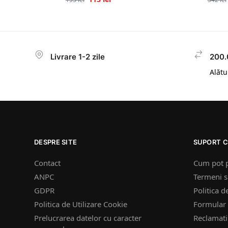
Livrare 1-2 zile
200.
Alătur
DESPRE SITE
SUPORT C
Contact
Cum pot 
ANPC
Termeni si
GDPR
Politica d
Politica de Utilizare Cookie
Formular 
Prelucrarea datelor cu caracter
Reclamatii