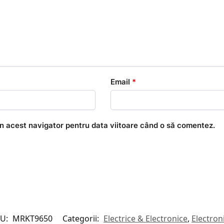
Email
*
în acest navigator pentru data viitoare când o să comentez.
KU:
MRKT9650
Categorii:
Electrice & Electronice
,
Electron