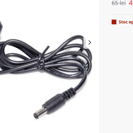
65
lei
Stoc e