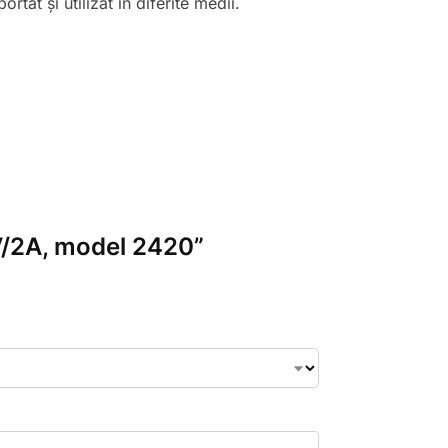
tat și utilizat în diferite medii.
4V/2A, model 2420”