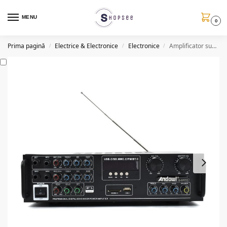
MENU
0
Prima pagină
Electrice & Electronice
Electronice
Amplificator sunet, BT, telecomanda, 300W, GF777
/
/
/