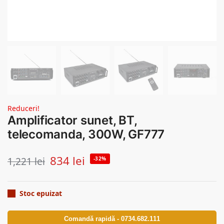
Reduceri!
Amplificator sunet, BT,
telecomanda, 300W, GF777
834
lei
1,221
lei
-32%
Stoc epuizat
Comandă rapidă - 0734.682.111