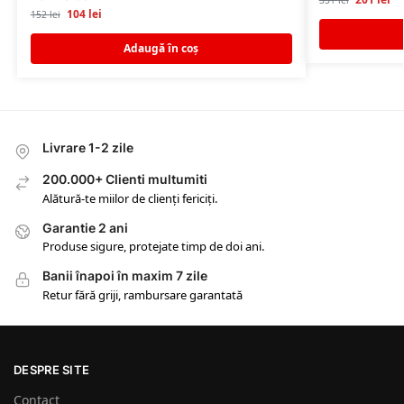
331
lei
104
lei
152
lei
Adaugă în coș
Livrare 1-2 zile
200.000+ Clienti multumiti
Alătură-te miilor de clienți fericiți.
Garantie 2 ani
Produse sigure, protejate timp de doi ani.
Banii înapoi în maxim 7 zile
Retur fără griji, rambursare garantată
DESPRE SITE
Contact