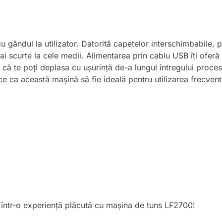
gândul la utilizator. Datorită capetelor interschimbabile, p
mai scurte la cele medii. Alimentarea prin cablu USB îți oferă
fel că te poți deplasa cu ușurință de-a lungul întregului pro
e ca această mașină să fie ideală pentru utilizarea frecventă
ă într-o experiență plăcută cu mașina de tuns LF2700!