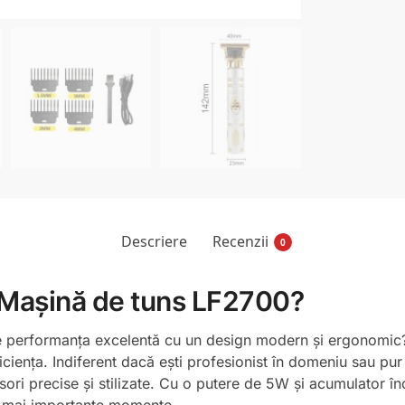
Descriere
Recenzii
0
ă Mașină de tuns LF2700?
ine performanța excelentă cu un design modern și ergonomi
iciența. Indiferent dacă ești profesionist în domeniu sau pur și
sori precise și stilizate. Cu o putere de 5W și acumulator înc