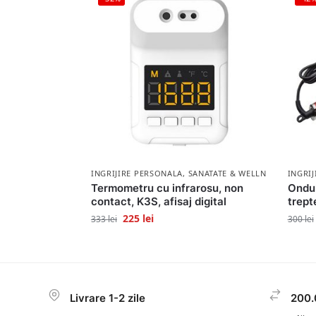
INGRIJIRE PERSONALA
,
SANATATE & WELLNESS
INGRI
Termometru cu infrarosu, non
Ondul
contact, K3S, afisaj digital
trept
225
lei
333
lei
300
lei
Livrare 1-2 zile
200.