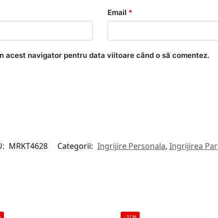
Email
*
în acest navigator pentru data viitoare când o să comentez.
U:
MRKT4628
Categorii:
Ingrijire Personala
,
Ingrijirea Par
%
-31%