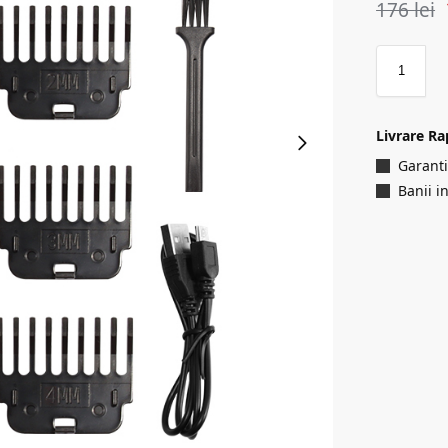
176
lei
Livrare Ra
Garanti
Banii i