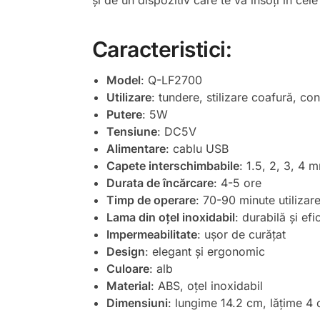
și de un dispozitiv care te va însoți în c
Caracteristici:
Model
: Q-LF2700
Utilizare
: tundere, stilizare coafură, co
Putere
: 5W
Tensiune
: DC5V
Alimentare
: cablu USB
Capete interschimbabile
: 1.5, 2, 3, 4 
Durata de încărcare
: 4-5 ore
Timp de operare
: 70-90 minute utilizar
Lama din oțel inoxidabil
: durabilă și efi
Impermeabilitate
: ușor de curățat
Design
: elegant și ergonomic
Culoare
: alb
Material
: ABS, oțel inoxidabil
Dimensiuni
: lungime 14.2 cm, lățime 4