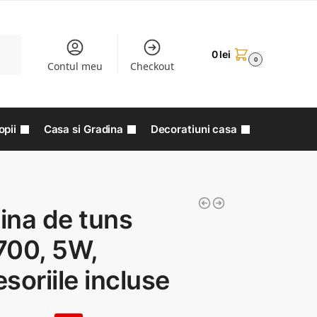
aută
0
lei
0
Contul meu
Checkout
opii
Casa si Gradina
Decoratiuni casa
ina de tuns
700, 5W,
soriile incluse