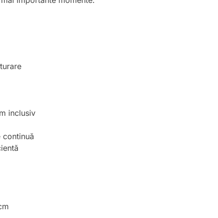
ele mai importante momente.
nturare
mm inclusiv
e continuă
cientă
 cm