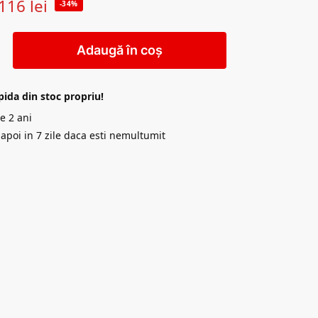
116
lei
-34%
Adaugă în coș
pida din stoc propriu!
e 2 ani
napoi in 7 zile daca esti nemultumit