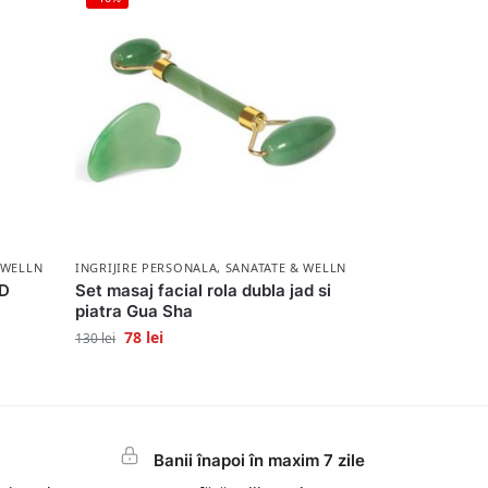
 WELLNESS
INGRIJIRE PERSONALA
,
SANATATE & WELLNESS
3D
Set masaj facial rola dubla jad si
piatra Gua Sha
78
lei
130
lei
Banii înapoi în maxim 7 zile