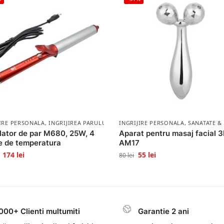
JIRE PERSONALA
,
INGRIJIREA PARULUI
INGRIJIRE PERSONALA
,
SANATATE &
ator de par M680, 25W, 4
Aparat pentru masaj facial 
e de temperatura
AM17
174
lei
55
lei
80
lei
000+ Clienti multumiti
Garantie 2 ani