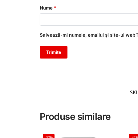
Nume
*
Salvează-mi numele, emailul și site-ul web 
SK
Produse similare
-32%
-42