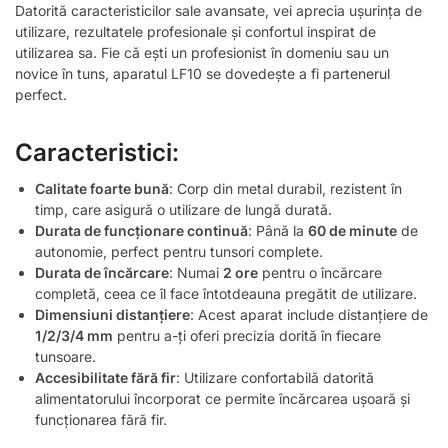
Datorită caracteristicilor sale avansate, vei aprecia ușurința de
utilizare, rezultatele profesionale și confortul inspirat de
utilizarea sa. Fie că ești un profesionist în domeniu sau un
novice în tuns, aparatul LF10 se dovedește a fi partenerul
perfect.
Caracteristici:
Calitate foarte bună
: Corp din metal durabil, rezistent în
timp, care asigură o utilizare de lungă durată.
Durata de funcționare continuă
: Până la
60 de minute
de
autonomie, perfect pentru tunsori complete.
Durata de încărcare
: Numai
2 ore
pentru o încărcare
completă, ceea ce îl face întotdeauna pregătit de utilizare.
Dimensiuni distanțiere
: Acest aparat include distanțiere de
1/2/3/4 mm
pentru a-ți oferi precizia dorită în fiecare
tunsoare.
Accesibilitate fără fir
: Utilizare confortabilă datorită
alimentatorului încorporat ce permite încărcarea ușoară și
funcționarea fără fir.