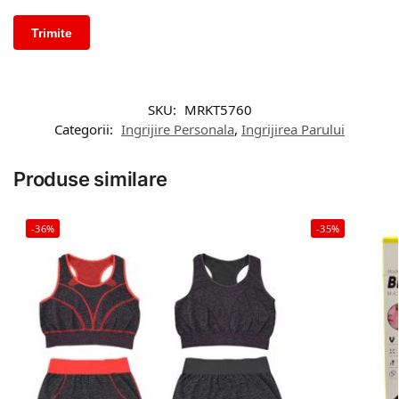
SKU:
MRKT5760
Categorii:
Ingrijire Personala
,
Ingrijirea Parului
Produse similare
-36%
-35%