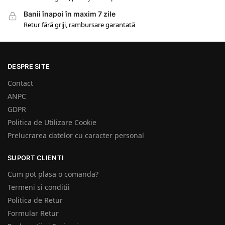
Banii înapoi în maxim 7 zile
Retur fără griji, rambursare garantată
DESPRE SITE
Contact
ANPC
GDPR
Politica de Utilizare Cookie
Prelucrarea datelor cu caracter personal
SUPORT CLIENTI
Cum pot plasa o comanda?
Termeni si conditii
Politica de Retur
Formular Retur