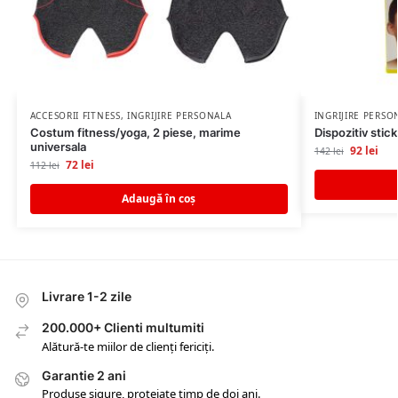
ACCESORII FITNESS
,
INGRIJIRE PERSONALA
INGRIJIRE PERSO
Costum fitness/yoga, 2 piese, marime
Dispozitiv stic
universala
92
lei
142
lei
72
lei
112
lei
Adaugă în coș
Livrare 1-2 zile
200.000+ Clienti multumiti
Alătură-te miilor de clienți fericiți.
Garantie 2 ani
Produse sigure, protejate timp de doi ani.