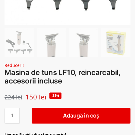
Reduceri!
Masina de tuns LF10, reincarcabil,
accesorii incluse
150
lei
224
lei
-33%
Adaugă în coș
Livrare Rapida din stoc propriu!