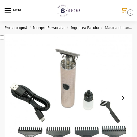
MENU
0
Prima pagină
Ingrijire Personala
Ingrijirea Parului
Masina de tuns LF10, reincarcabil, accesorii incluse
/
/
/