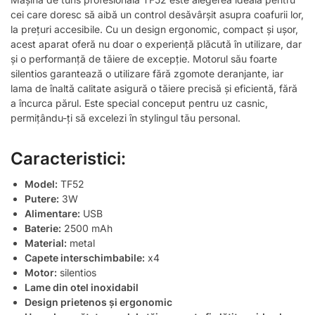
cei care doresc să aibă un control desăvârșit asupra coafurii lor,
la prețuri accesibile. Cu un design ergonomic, compact și ușor,
acest aparat oferă nu doar o experiență plăcută în utilizare, dar
și o performanță de tăiere de excepție. Motorul său foarte
silentios garantează o utilizare fără zgomote deranjante, iar
lama de înaltă calitate asigură o tăiere precisă și eficientă, fără
a încurca părul. Este special conceput pentru uz casnic,
permițându-ți să excelezi în stylingul tău personal.
Caracteristici:
Model:
TF52
Putere:
3W
Alimentare:
USB
Baterie:
2500 mAh
Material:
metal
Capete interschimbabile:
x4
Motor:
silentios
Lame din otel inoxidabil
Design prietenos și ergonomic