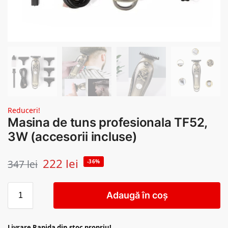
Reduceri!
Masina de tuns profesionala TF52,
3W (accesorii incluse)
222
lei
347
lei
-36%
Adaugă în coș
Livrare Rapida din stoc propriu!