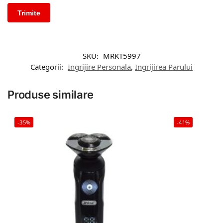
SKU:
MRKT5997
Categorii:
Ingrijire Personala
,
Ingrijirea Parului
Produse similare
-35%
-41%