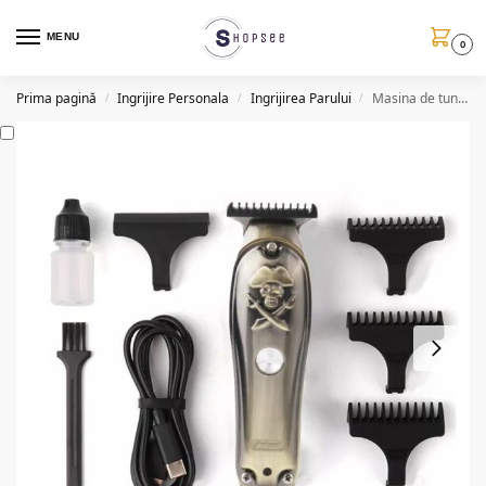
MENU
0
Prima pagină
Ingrijire Personala
Ingrijirea Parului
Masina de tuns profesionala TF52, 3W (accesorii incluse)
/
/
/