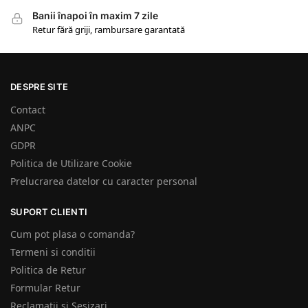
Banii înapoi în maxim 7 zile
Retur fără griji, rambursare garantată
DESPRE SITE
Contact
ANPC
GDPR
Politica de Utilizare Cookie
Prelucrarea datelor cu caracter personal
SUPORT CLIENTI
Cum pot plasa o comanda?
Termeni si conditii
Politica de Retur
Formular Retur
Reclamatii si Sesizari