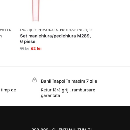
 WELLNESS
INGRIJIRE PERSONALA
,
PRODUSE INGRIJIRE PERSONALA
n
Set manichiura/pedichiura M289,
6 piese
62
lei
99
lei
Banii înapoi în maxim 7 zile
 timp de
Retur fără griji, rambursare
garantată
200.000+ CLIENȚI MULȚUMIȚI