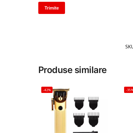
SK
Produse similare
-42%
-35