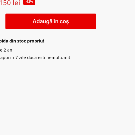
150
lei
-42%
Adaugă în coș
pida din stoc propriu!
e 2 ani
napoi in 7 zile daca esti nemultumit