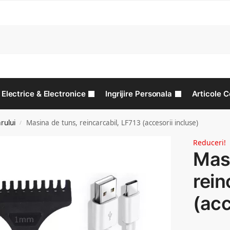
C
Electrice & Electronice
Ingrijire Personala
Articole C
arului
Masina de tuns, reincarcabil, LF713 (accesorii incluse)
/
Reduceri!
Masi
rein
(acc