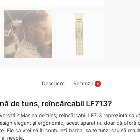
Descriere
Recenzii
0
nă de tuns, reîncărcabil LF713?
i versatil? Mașina de tuns, reîncărcabil LF713 reprezintă sol
design elegant și ergonomic, acest aparat nu doar că oferă o
ere. Fie că vrei să îți conturezi barba, să te tunzi sau să real
 ai nevoie.