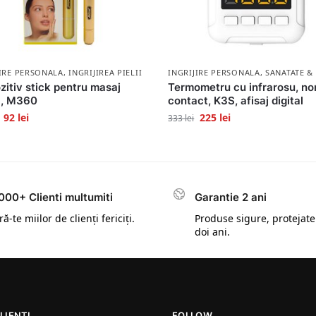
JIRE PERSONALA
,
INGRIJIREA PIELII
INGRIJIRE PERSONALA
,
SANATATE &
zitiv stick pentru masaj
Termometru cu infrarosu, no
l, M360
contact, K3S, afisaj digital
92
lei
225
lei
333
lei
000+ Clienti multumiti
Garantie 2 ani
ă-te miilor de clienți fericiți.
Produse sigure, protejate
doi ani.
LIENTI
FOLLOW