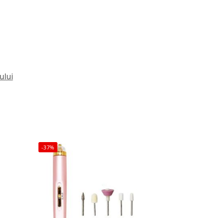
ului
-37%