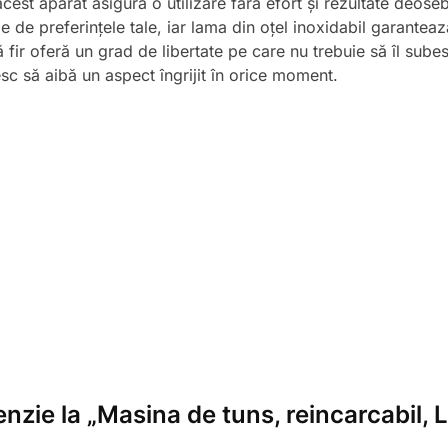
est aparat asigură o utilizare fără efort și rezultate deosebi
e de preferințele tale, iar lama din oțel inoxidabil garanteaz
 fir oferă un grad de libertate pe care nu trebuie să îl sub
sc să aibă un aspect îngrijit în orice moment.
enzie la „Masina de tuns, reincarcabil, 