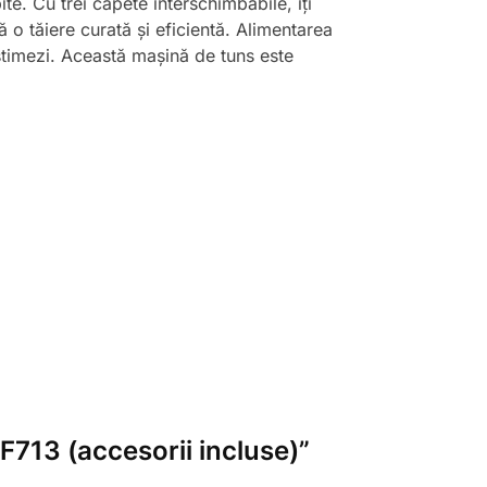
te. Cu trei capete interschimbabile, îți
ă o tăiere curată și eficientă. Alimentarea
estimezi. Această mașină de tuns este
LF713 (accesorii incluse)”