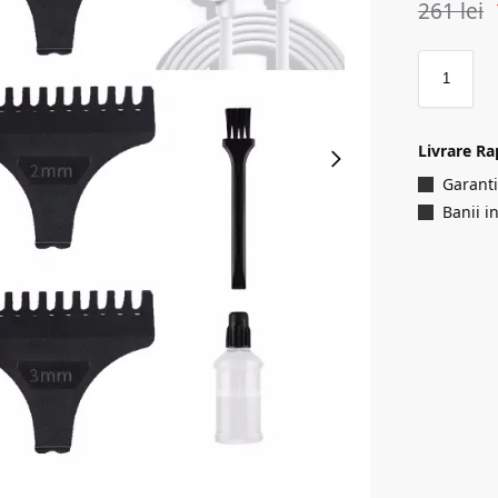
261
lei
Livrare Ra
Garanti
Banii i