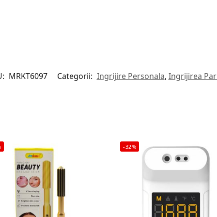
U:
MRKT6097
Categorii:
Ingrijire Personala
,
Ingrijirea Par
%
-32%