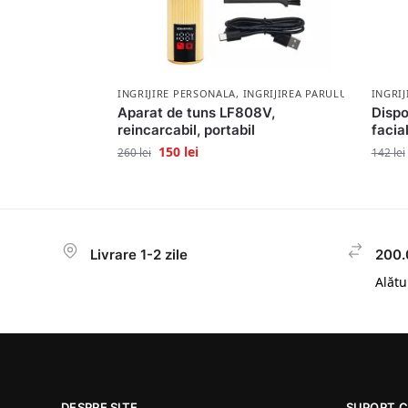
INGRIJIRE PERSONALA
,
INGRIJIREA PARULUI
INGRI
Aparat de tuns LF808V,
Dispo
reincarcabil, portabil
facia
150
lei
260
lei
142
lei
Livrare 1-2 zile
200.
Alătur
DESPRE SITE
SUPORT C