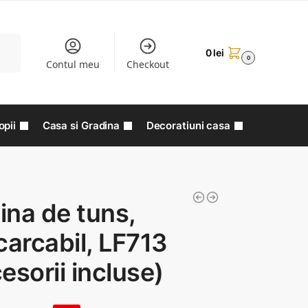
aută
0
lei
0
Contul meu
Checkout
opii
Casa si Gradina
Decoratiuni casa
na de tuns,
carcabil, LF713
esorii incluse)