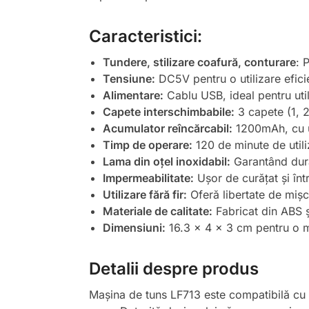
Caracteristici:
Tundere, stilizare coafură, conturare
: 
Tensiune:
DC5V pentru o utilizare efici
Alimentare:
Cablu USB, ideal pentru util
Capete interschimbabile:
3 capete (1, 2
Acumulator reîncărcabil:
1200mAh, cu u
Timp de operare:
120 de minute de utiliz
Lama din oțel inoxidabil:
Garantând durab
Impermeabilitate:
Ușor de curățat și într
Utilizare fără fir:
Oferă libertate de mișca
Materiale de calitate:
Fabricat din ABS și
Dimensiuni:
16.3 x 4 x 3 cm pentru o m
Detalii despre produs
Mașina de tuns LF713 este compatibilă cu toa