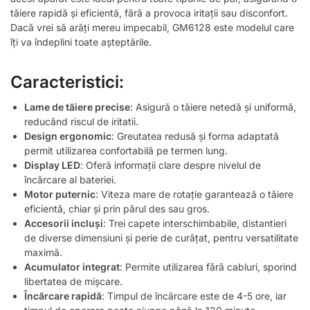
tăiere rapidă și eficientă, fără a provoca iritații sau disconfort.
Dacă vrei să arăți mereu impecabil, GM6128 este modelul care
îți va îndeplini toate așteptările.
Caracteristici:
Lame de tăiere precise
: Asigură o tăiere netedă și uniformă,
reducând riscul de iritatii.
Design ergonomic
: Greutatea redusă și forma adaptată
permit utilizarea confortabilă pe termen lung.
Display LED
: Oferă informații clare despre nivelul de
încărcare al bateriei.
Motor puternic
: Viteza mare de rotație garantează o tăiere
eficientă, chiar și prin părul des sau gros.
Accesorii incluși
: Trei capete interschimbabile, distantieri
de diverse dimensiuni și perie de curățat, pentru versatilitate
maximă.
Acumulator integrat
: Permite utilizarea fără cabluri, sporind
libertatea de mișcare.
Încărcare rapidă
: Timpul de încărcare este de 4-5 ore, iar