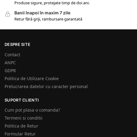
Produse sigure, protejate timp de doi ani.
Banii înapoi în maxim 7 zile
Retur fără griji, rambursare garantată
DESPRE SITE
Contact
ANPC
GDPR
Politica de Utilizare Cookie
Prelucrarea datelor cu caracter personal
SUPORT CLIENTI
Cum pot plasa o comanda?
Termeni si conditii
Politica de Retur
Formular Retur