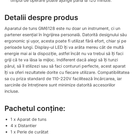
timpul de operare poate ajunge până la 120 minute.
Detalii despre produs
Aparatul de tuns GM6128 este nu doar un instrument, ci un
partener esențial în îngrijirea personală. Datorită designului său
ergonomic și ușor, acesta poate fi utilizat fără efort, chiar și pe
perioade lungi. Display-ul LED îți va arăta mereu cât de multă
energie mai ai la dispoziție, astfel încât nu va trebui să îți faci
griji că te va lăsa la mijloc. Indiferent dacă alegi să îți tunzi
părul, să îl stilizezi sau să faci contururi perfecte, acest aparat
îți va oferi rezultatele dorite cu fiecare utilizare. Compatibilitatea
sa cu priza standard de 110-220V facilitează încărcarea, iar
sarcinile de întreținere sunt minimize datorită accesoriilor
incluse.
Pachetul conține:
1 x Aparat de tuns
4 x Distantier
1 x Perie de curățat