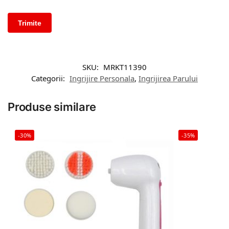
SKU:
MRKT11390
Categorii:
Ingrijire Personala
,
Ingrijirea Parului
Produse similare
-30%
-35%