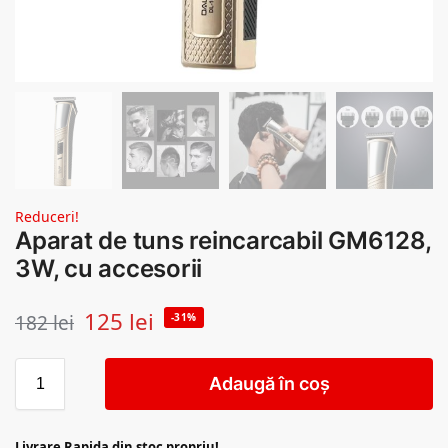
Reduceri!
Aparat de tuns reincarcabil GM6128,
3W, cu accesorii
125
lei
182
lei
-31%
Adaugă în coș
Livrare Rapida din stoc propriu!