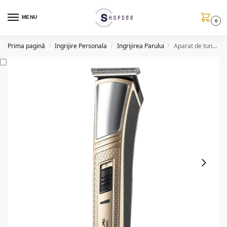
MENU
0
Prima pagină
Ingrijire Personala
Ingrijirea Parului
Aparat de tuns reincarcabil GM6128, 3W, cu accesorii
/
/
/