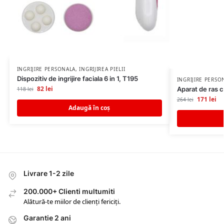
INGRIJIRE PERSONALA
,
INGRIJIREA PIELII
Dispozitiv de ingrijire faciala 6 in 1, T195
INGRIJIRE PERSO
82
lei
Aparat de ras c
118
lei
171
lei
264
lei
Adaugă în coș
Livrare 1-2 zile
200.000+ Clienti multumiti
Alătură-te miilor de clienți fericiți.
Garantie 2 ani