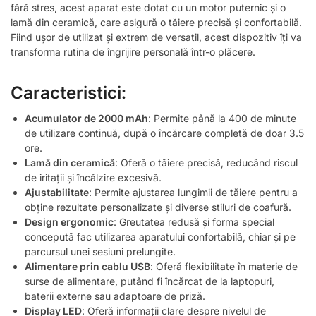
fără stres, acest aparat este dotat cu un motor puternic și o
lamă din ceramică, care asigură o tăiere precisă și confortabilă.
Fiind ușor de utilizat și extrem de versatil, acest dispozitiv îți va
transforma rutina de îngrijire personală într-o plăcere.
Caracteristici:
Acumulator de 2000 mAh
: Permite până la 400 de minute
de utilizare continuă, după o încărcare completă de doar 3.5
ore.
Lamă din ceramică
: Oferă o tăiere precisă, reducând riscul
de iritații și încălzire excesivă.
Ajustabilitate
: Permite ajustarea lungimii de tăiere pentru a
obține rezultate personalizate și diverse stiluri de coafură.
Design ergonomic
: Greutatea redusă și forma special
concepută fac utilizarea aparatului confortabilă, chiar și pe
parcursul unei sesiuni prelungite.
Alimentare prin cablu USB
: Oferă flexibilitate în materie de
surse de alimentare, putând fi încărcat de la laptopuri,
baterii externe sau adaptoare de priză.
Display LED
: Oferă informații clare despre nivelul de