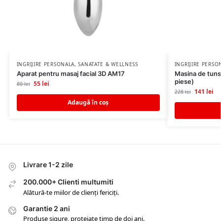
INGRIJIRE PERSONALA
,
SANATATE & WELLNESS
INGRIJIRE PERSO
Aparat pentru masaj facial 3D AM17
Masina de tuns
piese)
55
lei
80
lei
141
lei
228
lei
Adaugă în coș
Livrare 1-2 zile
200.000+ Clienti multumiti
Alătură-te miilor de clienți fericiți.
Garantie 2 ani
Produse sigure, protejate timp de doi ani.