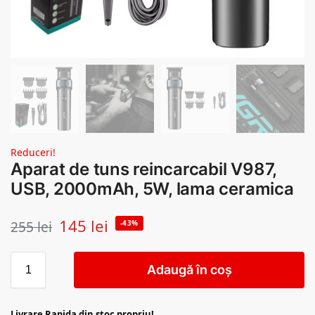
Reduceri!
Aparat de tuns reincarcabil V987,
USB, 2000mAh, 5W, lama ceramica
145
lei
255
lei
-43%
Adaugă în coș
Livrare Rapida din stoc propriu!