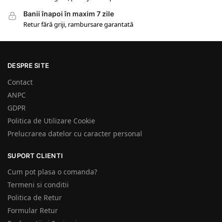
Banii înapoi în maxim 7 zile
Retur fără griji, rambursare garantată
DESPRE SITE
Contact
ANPC
GDPR
Politica de Utilizare Cookie
Prelucrarea datelor cu caracter personal
SUPORT CLIENTI
Cum pot plasa o comanda?
Termeni si conditii
Politica de Retur
Formular Retur