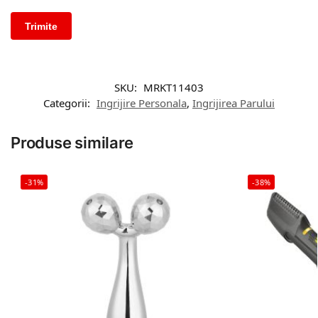
SKU:
MRKT11403
Categorii:
Ingrijire Personala
,
Ingrijirea Parului
Produse similare
-31%
-38%