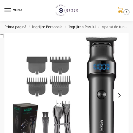
MENU
0
Prima pagină
Ingrijire Personala
Ingrijirea Parului
Aparat de tuns reincarcabil V987, USB, 2000mAh, 5W, lama ceramica
/
/
/