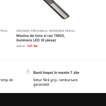
PIELII
INGRIJIRE PERSONALA
,
INGRIJIREA PARULUI
j
Masina de tuns si ras TM05,
iluminare LED (6 piese)
141
lei
228
lei
Banii înapoi în maxim 7 zile
 timp de
Retur fără griji, rambursare
garantată