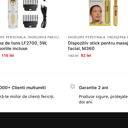
JIRE PERSONALA
,
INGRIJIREA PARULUI
INGRIJIRE PERSONALA
,
INGRIJIREA 
a de tuns LF2700, 5W,
Dispozitiv stick pentru masa
oriile incluse
facial, M360
116
lei
92
lei
142
lei
000+ Clienti multumiti
Garantie 2 ani
ă-te miilor de clienți fericiți.
Produse sigure, protejate
doi ani.