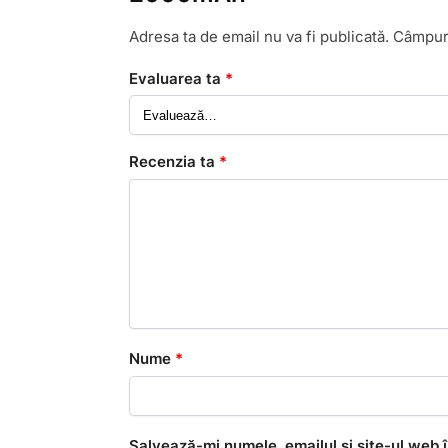
Adresa ta de email nu va fi publicată.
Câmpuri
Evaluarea ta
*
Recenzia ta
*
Nume
*
Salvează-mi numele, emailul și site-ul web 