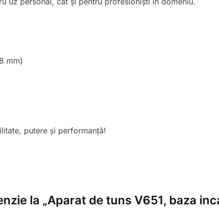
u uz personal, cât și pentru profesioniști în domeniu.
 18 mm)
litate, putere și performanță!
cenzie la „Aparat de tuns V651, baza in