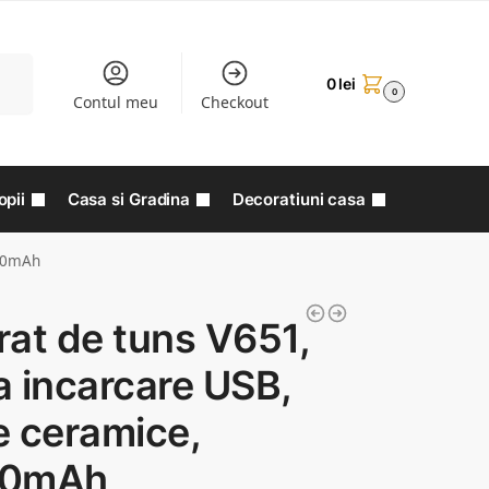
aută
0
lei
0
Contul meu
Checkout
opii
Casa si Gradina
Decoratiuni casa
000mAh
at de tuns V651,
 incarcare USB,
e ceramice,
00mAh