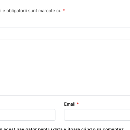
le obligatorii sunt marcate cu
*
Email
*
în acest navigator pentru data viitoare când o să comentez.