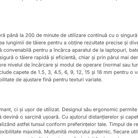
ră până la 200 de minute de utilizare continuă cu o singură
a lungimii de tăiere pentru a obține rezultate precise și dive
ă convenabilă pentru a încărca aparatul de la laptopuri, bat
igură o tăiere rapidă și eficientă, chiar și prin părul mai de
pre nivelul de încărcare și modul de operare (normal sau tu
clude capete de 1.5, 3, 4.5, 6, 9, 12, 15 și 18 mm pentru o var
ilitate de ajustare fină pentru texturi variate.
ant, ci și ușor de utilizat. Designul său ergonomic permite 
ă devină o sarcină ușoară. Cu ajutorul distanțierelor și capete
nalizând astfel tunsul conform preferințelor tale. Timpul de r
 flexibilitate maximă. Mulțumită motorului puternic, fiecare uti