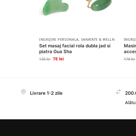
INGRIJIRE PERSONALA
,
SANATATE & WELLNESS
INGRI
Set masaj facial rola dubla jad si
Masin
piatra Gua Sha
acces
78
lei
130
lei
176
lei
Livrare 1-2 zile
200.
Alătur