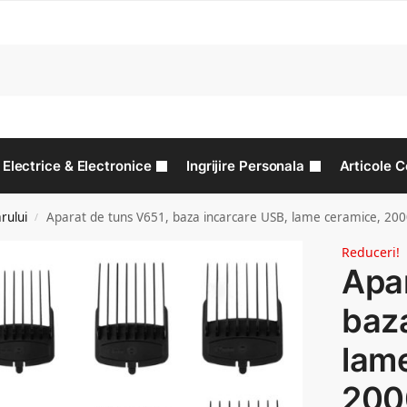
C
Electrice & Electronice
Ingrijire Personala
Articole C
arului
Aparat de tuns V651, baza incarcare USB, lame ceramice, 2
/
Reduceri!
Apar
baza
lam
20