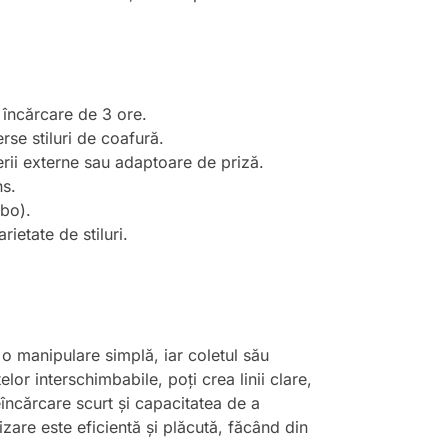
 încărcare de 3 ore.
rse stiluri de coafură.
erii externe sau adaptoare de priză.
ns.
rbo).
ietate de stiluri.
o manipulare simplă, iar coletul său
lor interschimbabile, poți crea linii clare,
eîncărcare scurt și capacitatea de a
lizare este eficientă și plăcută, făcând din