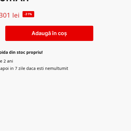
301
lei
-31%
Adaugă în coș
pida din stoc propriu!
e 2 ani
napoi in 7 zile daca esti nemultumit