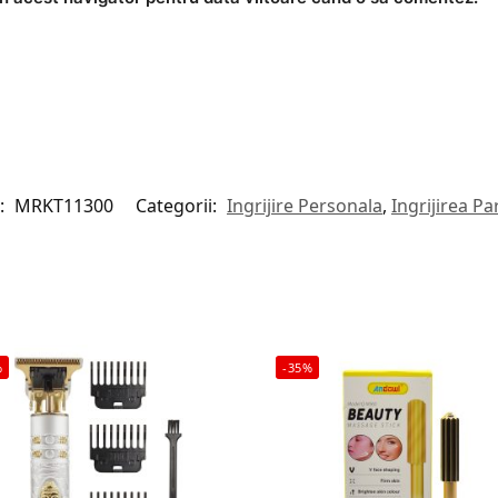
:
MRKT11300
Categorii:
Ingrijire Personala
,
Ingrijirea Pa
%
-35%