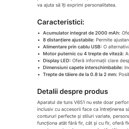
va ajuta să îți exprimi personalitatea.
Caracteristici:
Acumulator integrat de 2000 mAh:
Ofe
8 distanțiere ajustabile:
Permite ajustare
Alimentare prin cablu USB:
O alternativ
Motor puternic cu 4 trepte de viteză:
As
Display LED:
Oferă informații clare des
Dimensiuni capete interschimbabile:
In
Trepte de tăiere de la 0.8 la 2 mm:
Posib
Detalii despre produs
Aparatul de tuns V651 nu este doar perform
inclusiv cu accesorii face ca întreținerea s
contururi perfecte și stiluri variate, perso
funcționa atât fără fir, cât și cu fir, oferă