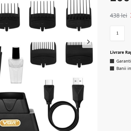
438
lei
Livrare Ra
Garanti
Banii i