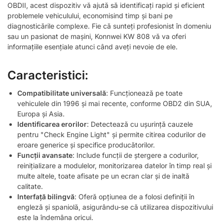
OBDII, acest dispozitiv vă ajută să identificați rapid și eficient
problemele vehiculului, economisind timp și bani pe
diagnosticările complexe. Fie că sunteți profesionist în domeniu
sau un pasionat de mașini, Konnwei KW 808 vă va oferi
informațiile esențiale atunci când aveți nevoie de ele.
Caracteristici:
Compatibilitate universală
: Funcționează pe toate
vehiculele din 1996 și mai recente, conforme OBD2 din SUA,
Europa și Asia.
Identificarea erorilor
: Detectează cu ușurință cauzele
pentru "Check Engine Light" și permite citirea codurilor de
eroare generice și specifice producătorilor.
Funcții avansate
: Include funcții de ștergere a codurilor,
reinițializare a modulelor, monitorizarea datelor în timp real și
multe altele, toate afisate pe un ecran clar și de inaltă
calitate.
Interfață bilingvă
: Oferă opțiunea de a folosi definiții în
engleză și spaniolă, asigurându-se că utilizarea dispozitivului
este la îndemâna oricui.