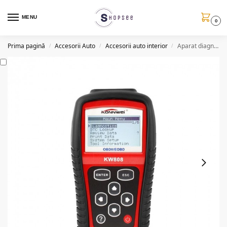
MENU
0
Prima pagină
Accesorii Auto
Accesorii auto interior
Aparat diagnoza, tester auto OBDII EOBD Konnwei KW 808
/
/
/