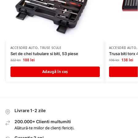
ACCESORII AUTO
,
TRUSE SCULE
ACCESORII AUTO
Set de chei tubulare si biti, 53 piese
Trusa biti torx
188
lei
138
lei
322
lei
196
lei
Adaugă în coș
Livrare 1-2 zile
200.000+ Clienti multumiti
Alătură-te miilor de clienți fericiți.
Garantie 2 ani