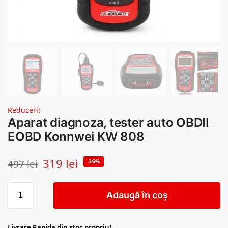
Reduceri!
Aparat diagnoza, tester auto OBDII
EOBD Konnwei KW 808
319
lei
497
lei
-36%
Adaugă în coș
Livrare Rapida din stoc propriu!