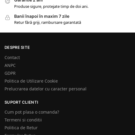
Produse sigure, protejate timp de doi ani.
Banii înapoi în maxim 7 zile
Retur fără griji, rambursare garantată
DESPRE SITE
Contact
ANPC
GDPR
Politica de Utilizare Cookie
Prelucrarea datelor cu caracter personal
SUPORT CLIENTI
Cum pot plasa o comanda?
Termeni si conditii
Politica de Retur