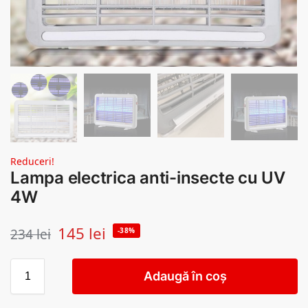
Reduceri!
Lampa electrica anti-insecte cu UV
4W
145
lei
234
lei
-38%
Adaugă în coș