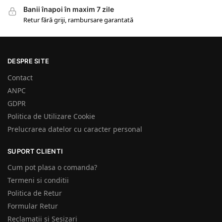
Banii înapoi în maxim 7 zile
Retur fără griji, rambursare garantată
DESPRE SITE
Contact
ANPC
GDPR
Politica de Utilizare Cookie
Prelucrarea datelor cu caracter personal
SUPORT CLIENTI
Cum pot plasa o comanda?
Termeni si conditii
Politica de Retur
Formular Retur
Reclamatii si Sesizari