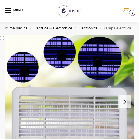
MENU
0
Prima pagină
Electrice & Electronice
Electronice
Lampa electrica anti-insecte cu UV 4W
/
/
/