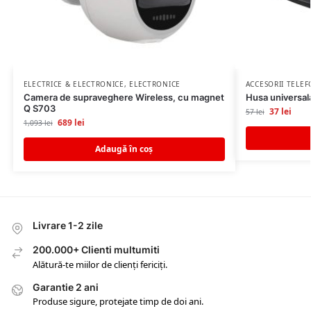
ELECTRICE & ELECTRONICE
,
ELECTRONICE
ACCESORII TELE
Camera de supraveghere Wireless, cu magnet
Husa universala
Q S703
37
lei
57
lei
689
lei
1,093
lei
Adaugă în coș
Livrare 1-2 zile
200.000+ Clienti multumiti
Alătură-te miilor de clienți fericiți.
Garantie 2 ani
Produse sigure, protejate timp de doi ani.