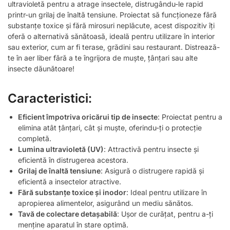
ultravioletă pentru a atrage insectele, distrugându-le rapid
printr-un grilaj de înaltă tensiune. Proiectat să funcționeze fără
substanțe toxice și fără mirosuri neplăcute, acest dispozitiv îți
oferă o alternativă sănătoasă, ideală pentru utilizare în interior
sau exterior, cum ar fi terase, grădini sau restaurant. Distrează-
te în aer liber fără a te îngrijora de muște, țânțari sau alte
insecte dăunătoare!
Caracteristici:
Eficient împotriva oricărui tip de insecte
: Proiectat pentru a
elimina atât țânțari, cât și muște, oferindu-ți o protecție
completă.
Lumina ultravioletă (UV)
: Attractivă pentru insecte și
eficientă în distrugerea acestora.
Grilaj de înaltă tensiune
: Asigură o distrugere rapidă și
eficientă a insectelor atractive.
Fără substanțe toxice și inodor
: Ideal pentru utilizare în
apropierea alimentelor, asigurând un mediu sănătos.
Tavă de colectare detașabilă
: Ușor de curățat, pentru a-ți
menține aparatul în stare optimă.