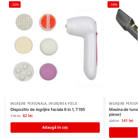
-30%
-38%
INGRIJIRE PERSONALA
,
INGRIJIREA PIELII
INGRIJIRE PERSO
Dispozitiv de ingrijire faciala 6 in 1, T195
Masina de tuns
piese)
82
lei
118
lei
141
lei
228
lei
Adaugă în coș