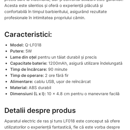
Acesta este silentios și oferă o experiență plăcută și
confortabilă în timpul barbieritului, asigurând rezultate
profesionale în intimitatea propriului cămin.
Caracteristici:
Model:
Q-LF018
Putere:
5W
Lame din oțel
pentru un tăiat durabil și precis
Capacitate baterie:
1200mAh, asigură utilizare îndelungată
Timp de încărcare:
90 minute
Timp de operare:
2 ore fără fir
Alimentare:
cablu USB, ușor de reîncărcat
Material:
ABS durabil
Dimensiuni (L x l):
10 x 4.8 cm pentru o manevrare facilă
Detalii despre produs
Aparatul electric de ras și tuns LF018 este conceput să ofere
utilizatorilor o experiență fantastică, fie că este vorba despre