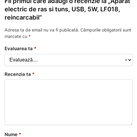
Fii primul care adaugi o recenzie la „Aparat
electric de ras si tuns, USB, 5W, LF018,
reincarcabil”
Adresa ta de email nu va fi publicată.
Câmpurile obligatorii sunt
marcate cu
*
Evaluarea ta
*
Recenzia ta
*
Nume
*