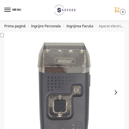
MENU
0
Prima pagină
Ingrijire Personala
Ingrijirea Parului
Aparat electric de ras si tuns, USB, 5W, LF018, reincarcabil
/
/
/