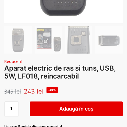
Reduceri!
Aparat electric de ras si tuns, USB,
5W, LF018, reincarcabil
243
lei
349
lei
-30%
Adaugă în coș
Livrare Rapida din stoc propriu!