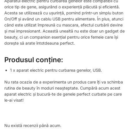
Aparatul electric pentru curbarea genelor este compatibil cu
orice tip de gene, asigurând o experiență plăcută și eficientă.
Acesta se utilizează cu ușurință, pornind printr-un simplu buton
On/Off și având un cablu USB pentru alimentare. În plus, atunci
când este utilizat împreună cu mascara, efectul curbării devine
și mai impresionant. Această unealtă nu este doar un gadget de
beauty, ci un companion esențial pentru orice femeie care își
dorește să arate întotdeauna perfect.
Produsul conține:
1 x aparat electric pentru curbarea genelor, USB.
Nu rata ocazia de a experimenta un produs care îți va schimba
rutina de beauty în moduri neașteptate. Cumpără acum acest
aparat electric și bucură-te de genele perfect curbate pe care
le-ai visat!
Nu există recenzii până acum.