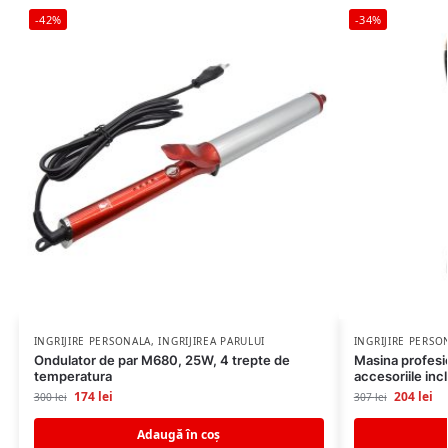
-42%
-34%
INGRIJIRE PERSONALA
,
INGRIJIREA PARULUI
INGRIJIRE PERSO
Ondulator de par M680, 25W, 4 trepte de
Masina profesi
temperatura
accesoriile inc
174
lei
204
lei
300
lei
307
lei
Adaugă în coș