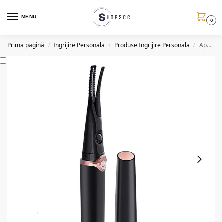
MENU
0
Prima pagină
Ingrijire Personala
Produse Ingrijire Personala
Aparat electric pentru curbarea genelor, USB
/
/
/