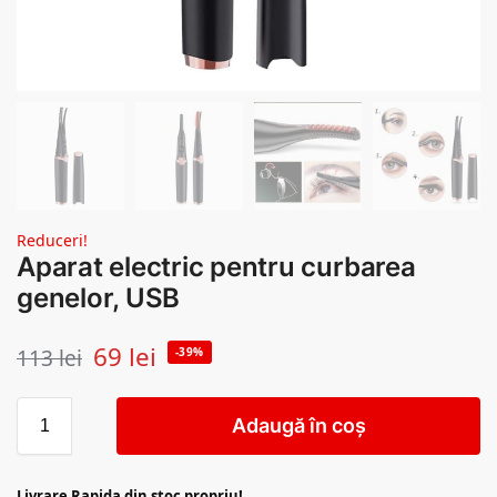
Reduceri!
Aparat electric pentru curbarea
genelor, USB
69
lei
113
lei
-39%
Adaugă în coș
Livrare Rapida din stoc propriu!