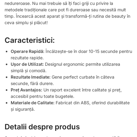
nedureroase. Nu mai trebuie să îți faci griji cu privire la
metodele tradiționale care pot fi dureroase sau necesită mult
timp. Încearcă acest aparat și transformă-ți rutina de beauty în
ceva simplu și plăcut!
Caracteristici:
Operare Rapidă:
Încălzește-se în doar 10-15 secunde pentru
rezultate rapide.
Ușor de Utilizat:
Designul ergonomic permite utilizarea
simplă și comodă.
Rezultate Imediate:
Gene perfect curbate în câteva
secunde, fără durere.
Preț Avantajos:
Un raport excelent între calitate și preț,
accesibil pentru toate bugetele.
Materiale de Calitate:
Fabricat din ABS, oferind durabilitate
și siguranță.
Detalii despre produs