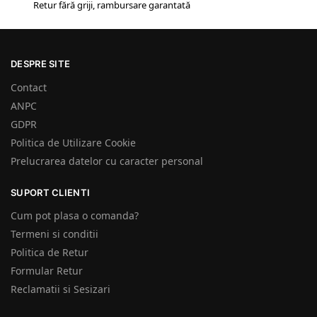
Retur fără griji, rambursare garantată
DESPRE SITE
Contact
ANPC
GDPR
Politica de Utilizare Cookie
Prelucrarea datelor cu caracter personal
SUPORT CLIENTI
Cum pot plasa o comanda?
Termeni si conditii
Politica de Retur
Formular Retur
Reclamatii si Sesizari