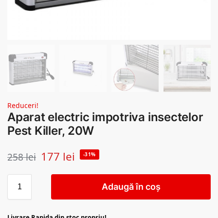
Reduceri!
Aparat electric impotriva insectelor
Pest Killer, 20W
177
lei
258
lei
-31%
Adaugă în coș
Livrare Rapida din stoc propriu!