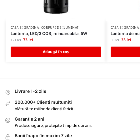
CASA SI GRADINA
,
CORPURI DE ILUMINAT
CASA SI GRADINA
Lanterna, LED/3 COB, reincarcabila, 5W
Lanterna de m
73
lei
33
lei
121
lei
50
lei
Adaugă în coș
Livrare 1-2 zile
200.000+ Clienti multumiti
Alătură-te miilor de clienți fericiți.
Garantie 2 ani
Produse sigure, protejate timp de doi ani.
Banii înapoi în maxim 7 zile