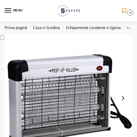
MENU
0
Prima pagină
Casa si Gradina
Echipamente curatenie si Igiena
Aparat electric impotriva insectelor Pest Killer, 20W
/
/
/