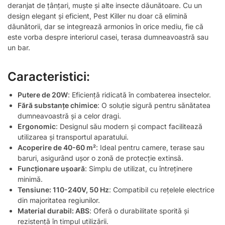
deranjat de țânțari, muște și alte insecte dăunătoare. Cu un
design elegant și eficient, Pest Killer nu doar că elimină
dăunătorii, dar se integrează armonios în orice mediu, fie că
este vorba despre interiorul casei, terasa dumneavoastră sau
un bar.
Caracteristici:
Putere de 20W
: Eficiență ridicată în combaterea insectelor.
Fără substanțe chimice
: O soluție sigură pentru sănătatea
dumneavoastră și a celor dragi.
Ergonomic
: Designul său modern și compact facilitează
utilizarea și transportul aparatului.
Acoperire de 40-60 m²
: Ideal pentru camere, terase sau
baruri, asigurând ușor o zonă de protecție extinsă.
Funcționare ușoară
: Simplu de utilizat, cu întreținere
minimă.
Tensiune: 110-240V, 50 Hz
: Compatibil cu rețelele electrice
din majoritatea regiunilor.
Material durabil: ABS
: Oferă o durabilitate sporită și
rezistență în timpul utilizării.