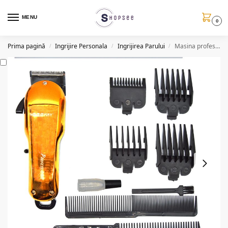
MENU
0
Prima pagină
Ingrijire Personala
Ingrijirea Parului
Masina profesionala de tuns Geemy GM873, 15W + 10 accesorii
/
/
/