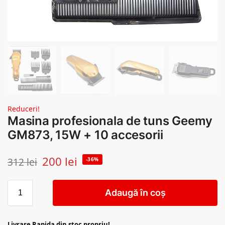
Reduceri!
Masina profesionala de tuns Geemy
GM873, 15W + 10 accesorii
200
lei
312
lei
-36%
Adaugă în coș
Livrare Rapida din stoc propriu!