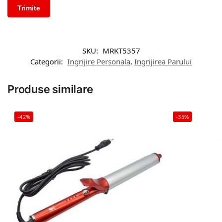
SKU:
MRKT5357
Categorii:
Ingrijire Personala
,
Ingrijirea Parului
Produse similare
-42%
-35%