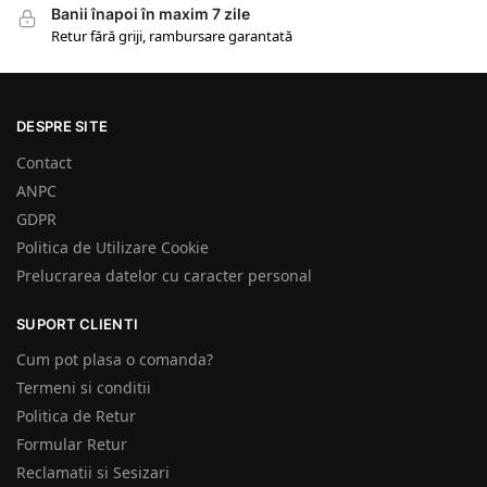
Banii înapoi în maxim 7 zile
Retur fără griji, rambursare garantată
DESPRE SITE
Contact
ANPC
GDPR
Politica de Utilizare Cookie
Prelucrarea datelor cu caracter personal
SUPORT CLIENTI
Cum pot plasa o comanda?
Termeni si conditii
Politica de Retur
Formular Retur
Reclamatii si Sesizari