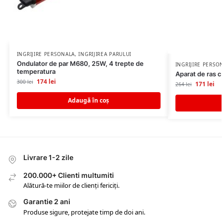
INGRIJIRE PERSONALA
,
INGRIJIREA PARULUI
Ondulator de par M680, 25W, 4 trepte de
INGRIJIRE PERSO
temperatura
Aparat de ras c
174
lei
300
lei
171
lei
264
lei
Adaugă în coș
Livrare 1-2 zile
200.000+ Clienti multumiti
Alătură-te miilor de clienți fericiți.
Garantie 2 ani
Produse sigure, protejate timp de doi ani.