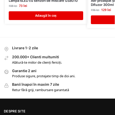
Lampa 6LED cu senzori de miscare GS8010
Aer proaspăt și
Difuzor 300ml
73
lei
108
lei
129
lei
196
lei
Adaugă în coș
Livrare 1-2 zile
200.000+ Clienti multumiti
Alătură-te miilor de clienți fericiți.
Garantie 2 ani
Produse sigure, protejate timp de doi ani.
Banii înapoi în maxim 7 zile
Retur fără griji, rambursare garantată
DESPRE SITE