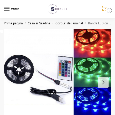
MENU
0
Prima pagină
Casa si Gradina
Corpuri de Iluminat
Banda LED cu telecomanda, 2m, multicolora, DT20
/
/
/