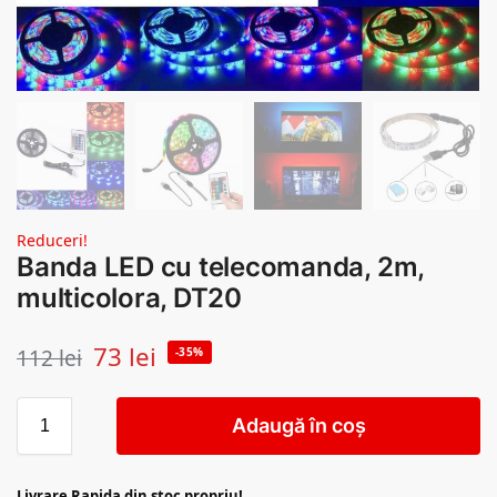
Reduceri!
Banda LED cu telecomanda, 2m,
multicolora, DT20
73
lei
112
lei
-35%
Adaugă în coș
Livrare Rapida din stoc propriu!