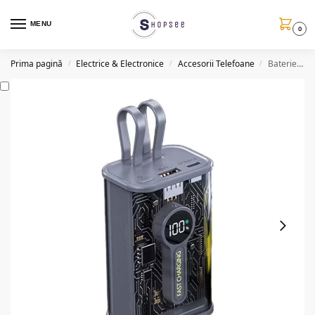
MENU
0
Prima pagină
Electrice & Electronice
Accesorii Telefoane
Baterie externa 15000mAh, 22.5W, USB
/
/
/