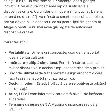
că ești la birou, în călătorie sau în vacanță, acest gadget
inovativ îți va asigura încărcarea rapidă și eficientă a
dispozitivelor tale. Cu un design modern și funcțional, bateria
externă nu doar că îți va reîncărca smartphone-ul sau tableta,
dar va deveni și un accesoriu ce nu poate lipsi din geanta ta.
Alege-o pentru a nu mai avea griji legate de autonomia
dispozitivelor tale!
Caracteristici:
Portabilitate
: Dimensiuni compacte, ușor de transportat,
ideală pentru călătorii.
Încărcare multiplă simultană
: Permite încărcarea a mai
multor dispozitive în același timp, economisind timp prețios.
Ușor de utilizat și de transportat
: Design ergonomic care
facilitează transportul și utilizarea zilnică.
Design modern
: Estetică plăcută care se potrivește oricărui
stil de viață.
Afisaj LCD
: Ecran informativ care arată nivelul de încărcare
al bateriei.
Tensiune de ieșire de 5V
: Asigură o încărcare rapidă și
eficientă.