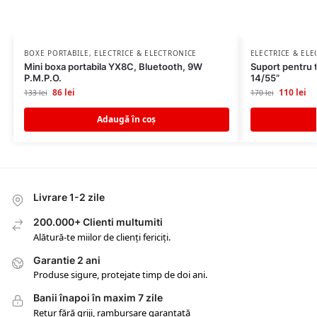
BOXE PORTABILE
,
ELECTRICE & ELECTRONICE
ELECTRICE & EL
Mini boxa portabila YX8C, Bluetooth, 9W
Suport pentru t
P.M.P.O.
14/55”
86
lei
110
lei
133
lei
170
lei
Adaugă în coș
Livrare 1-2 zile
200.000+ Clienti multumiti
Alătură-te miilor de clienți fericiți.
Garantie 2 ani
Produse sigure, protejate timp de doi ani.
Banii înapoi în maxim 7 zile
Retur fără griji, rambursare garantată