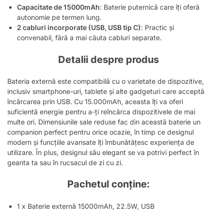
Capacitate de 15000mAh
: Baterie puternică care îți oferă
autonomie pe termen lung.
2 cabluri incorporate (USB, USB tip C)
: Practic și
convenabil, fără a mai căuta cabluri separate.
Detalii despre produs
Bateria externă este compatibilă cu o varietate de dispozitive,
inclusiv smartphone-uri, tablete și alte gadgeturi care acceptă
încărcarea prin USB. Cu 15.000mAh, aceasta îți va oferi
suficientă energie pentru a-ți reîncărca dispozitivele de mai
multe ori. Dimensiunile sale reduse fac din această baterie un
companion perfect pentru orice ocazie, în timp ce designul
modern și funcțiile avansate îți îmbunătățesc experiența de
utilizare. În plus, designul său elegant se va potrivi perfect în
geanta ta sau în rucsacul de zi cu zi.
Pachetul conține:
1 x Baterie externă 15000mAh, 22.5W, USB