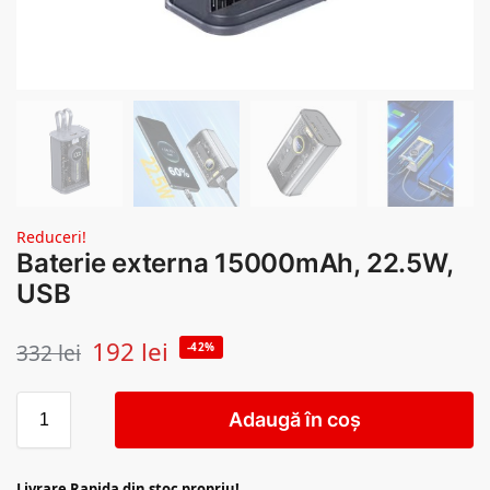
Reduceri!
Baterie externa 15000mAh, 22.5W,
USB
192
lei
332
lei
-42%
Adaugă în coș
Livrare Rapida din stoc propriu!