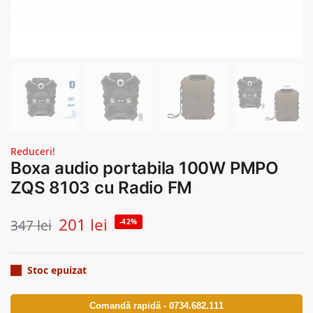
Reduceri!
Boxa audio portabila 100W PMPO
ZQS 8103 cu Radio FM
201
lei
347
lei
-42%
Stoc epuizat
Comandă rapidă - 0734.682.111