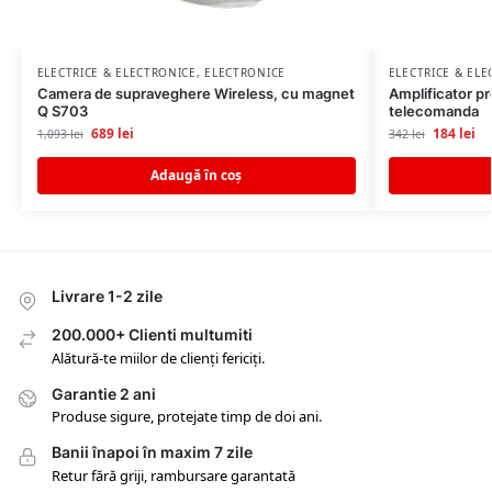
ELECTRICE & ELECTRONICE
,
ELECTRONICE
ELECTRICE & EL
Camera de supraveghere Wireless, cu magnet
Amplificator pr
Q S703
telecomanda
689
lei
184
lei
1,093
lei
342
lei
Adaugă în coș
Livrare 1-2 zile
200.000+ Clienti multumiti
Alătură-te miilor de clienți fericiți.
Garantie 2 ani
Produse sigure, protejate timp de doi ani.
Banii înapoi în maxim 7 zile
Retur fără griji, rambursare garantată