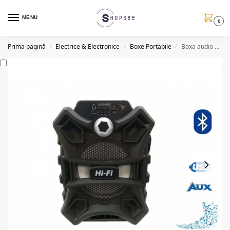
MENU
0
Prima pagină
Electrice & Electronice
Boxe Portabile
Boxa audio portabila 100W PMPO ZQS 8103 cu Radio FM
/
/
/