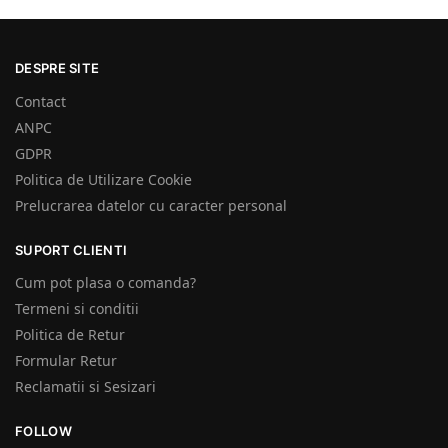
DESPRE SITE
Contact
ANPC
GDPR
Politica de Utilizare Cookie
Prelucrarea datelor cu caracter personal
SUPORT CLIENTI
Cum pot plasa o comanda?
Termeni si conditii
Politica de Retur
Formular Retur
Reclamatii si Sesizari
FOLLOW