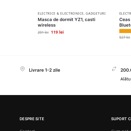
ELECTRICE & ELECTRONICE
,
GADGETURI
ELECT
Masca de dormit YZ1, casti
Ceas 
wireless
Bluet
119
lei
201
lei
527
lei
Livrare 1-2 zile
200.
Alătur
DESPRE SITE
SUPORT C
Contact
Cum pot 