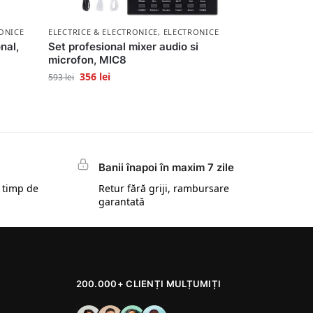
ONICE
ELECTRICE & ELECTRONICE
,
ELECTRONICE
nal,
Set profesional mixer audio si
microfon, MIC8
356
lei
593
lei
Banii înapoi în maxim 7 zile
 timp de
Retur fără griji, rambursare
garantată
200.000+ CLIENȚI MULȚUMIȚI