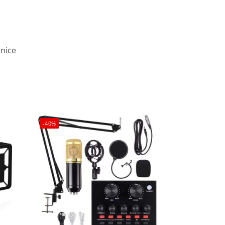
onice
-40%