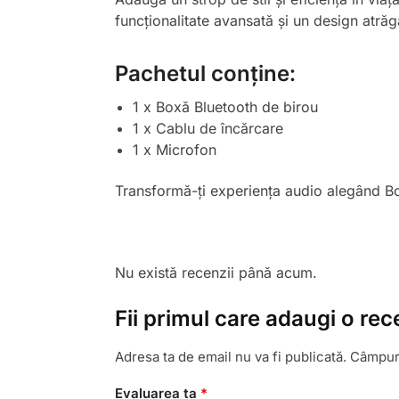
funcționalitate avansată și un design atrăg
Pachetul conține:
1 x Boxă Bluetooth de birou
1 x Cablu de încărcare
1 x Microfon
Transformă-ți experiența audio alegând Bo
Nu există recenzii până acum.
Fii primul care adaugi o re
Adresa ta de email nu va fi publicată.
Câmpuri
Evaluarea ta
*