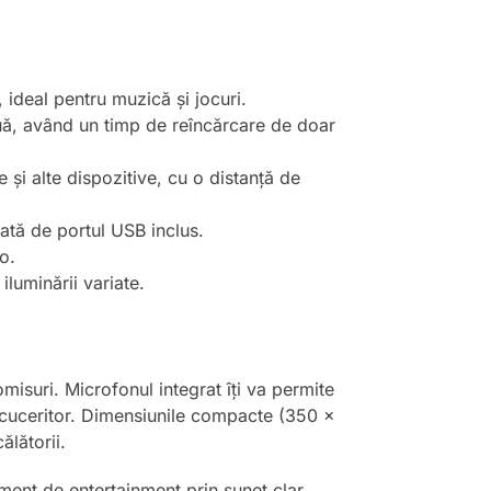
 ideal pentru muzică și jocuri.
uă, având un timp de reîncărcare de doar
e și alte dispozitive, cu o distanță de
itată de portul USB inclus.
o.
iluminării variate.
isuri. Microfonul integrat îți va permite
l cuceritor. Dimensiunile compacte (350 x
lătorii.
ment de entertainment prin sunet clar,