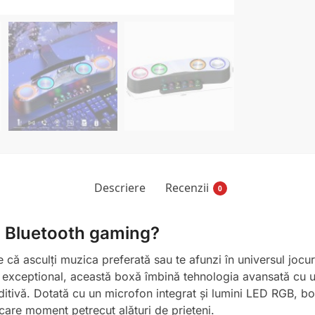
Descriere
Recenzii
0
ă Bluetooth gaming?
fie că asculți muzica preferată sau te afunzi în universul jo
t exceptional, această boxă îmbină tehnologia avansată cu 
ditivă. Dotată cu un microfon integrat și lumini LED RGB, b
care moment petrecut alături de prieteni.