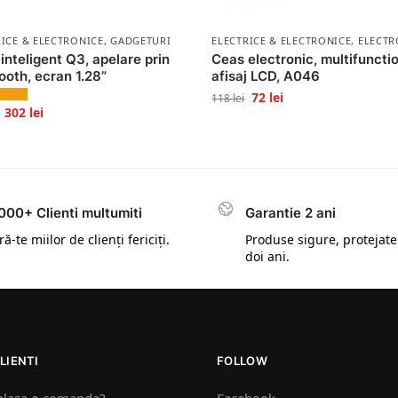
RICE & ELECTRONICE
,
GADGETURI
ELECTRICE & ELECTRONICE
,
ELECTR
inteligent Q3, apelare prin
Ceas electronic, multifunctio
ooth, ecran 1.28”
afisaj LCD, A046
72
lei
118
lei
302
lei
000+ Clienti multumiti
Garantie 2 ani
ă-te miilor de clienți fericiți.
Produse sigure, protejate
doi ani.
LIENTI
FOLLOW
plasa o comanda?
Facebook