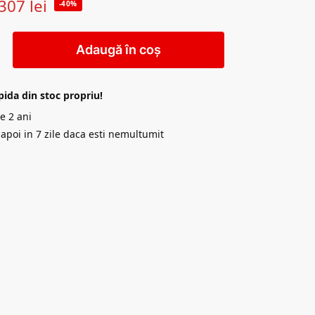
307
lei
-40%
Adaugă în coș
pida din stoc propriu!
e 2 ani
napoi in 7 zile daca esti nemultumit