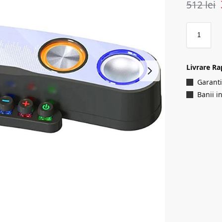
512
lei
Livrare Ra
Garanti
Banii i