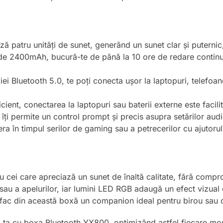
ză patru unități de sunet, generând un sunet clar și puternic,
 de 2400mAh, bucură-te de până la 10 ore de redare contin
iei Bluetooth 5.0, te poți conecta ușor la laptopuri, telefoan
icient, conectarea la laptopuri sau baterii externe este facil
îți permite un control prompt și precis asupra setărilor audi
a în timpul serilor de gaming sau a petrecerilor cu ajutorul 
ei care apreciază un sunet de înaltă calitate, fără comprom
r sau a apelurilor, iar lumini LED RGB adaugă un efect vizua
ac din această boxă un companion ideal pentru birou sau că
ața ta cu boxa Bluetooth YX800, optimizând astfel fiecare mo