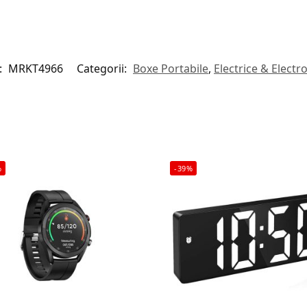
:
MRKT4966
Categorii:
Boxe Portabile
,
Electrice & Electr
%
-39%