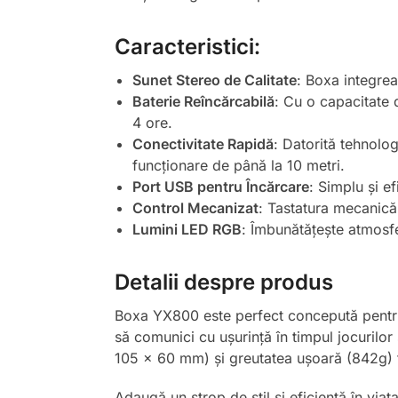
Caracteristici:
Sunet Stereo de Calitate
: Boxa integrea
Baterie Reîncărcabilă
: Cu o capacitate
4 ore.
Conectivitate Rapidă
: Datorită tehnolog
funcționare de până la 10 metri.
Port USB pentru Încărcare
: Simplu și ef
Control Mecanizat
: Tastatura mecanică 
Lumini LED RGB
: Îmbunătățește atmosfer
Detalii despre produs
Boxa YX800 este perfect concepută pentru c
să comunici cu ușurință în timpul jocurilo
105 x 60 mm) și greutatea ușoară (842g) f
Adaugă un strop de stil și eficiență în vi