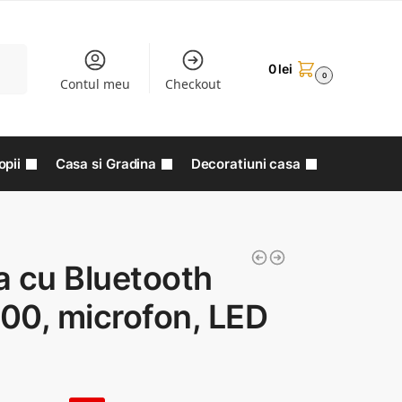
aută
0
lei
0
Contul meu
Checkout
opii
Casa si Gradina
Decoratiuni casa
a cu Bluetooth
00, microfon, LED
B