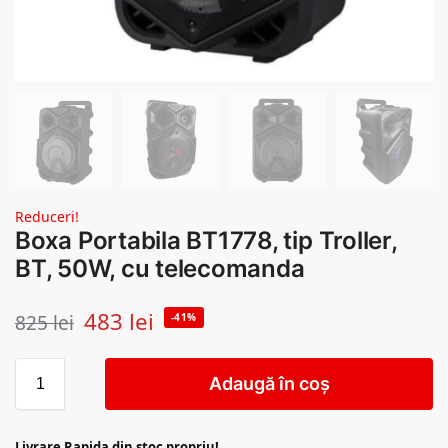
Reduceri!
Boxa Portabila BT1778, tip Troller,
BT, 50W, cu telecomanda
483
lei
825
lei
-41%
Adaugă în coș
Livrare Rapida din stoc propriu!