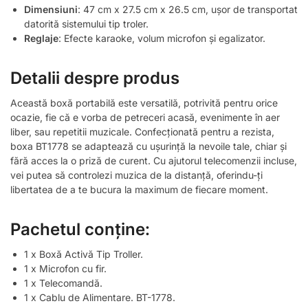
Dimensiuni
: 47 cm x 27.5 cm x 26.5 cm, ușor de transportat
datorită sistemului tip troler.
Reglaje
: Efecte karaoke, volum microfon și egalizator.
Detalii despre produs
Această boxă portabilă este versatilă, potrivită pentru orice
ocazie, fie că e vorba de petreceri acasă, evenimente în aer
liber, sau repetitii muzicale. Confecționată pentru a rezista,
boxa BT1778 se adaptează cu ușurință la nevoile tale, chiar și
fără acces la o priză de curent. Cu ajutorul telecomenzii incluse,
vei putea să controlezi muzica de la distanță, oferindu-ți
libertatea de a te bucura la maximum de fiecare moment.
Pachetul conține:
1 x Boxă Activă Tip Troller.
1 x Microfon cu fir.
1 x Telecomandă.
1 x Cablu de Alimentare. BT-1778.