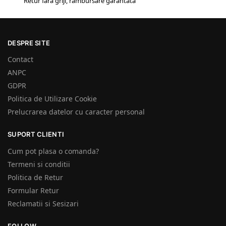
Retur fără griji, rambursare garantată
DESPRE SITE
Contact
ANPC
GDPR
Politica de Utilizare Cookie
Prelucrarea datelor cu caracter personal
SUPORT CLIENTI
Cum pot plasa o comanda?
Termeni si conditii
Politica de Retur
Formular Retur
Reclamatii si Sesizari
FOLLOW