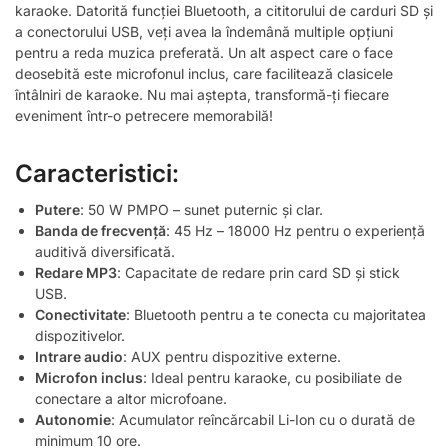
karaoke. Datorită funcției Bluetooth, a cititorului de carduri SD și
a conectorului USB, veți avea la îndemână multiple opțiuni
pentru a reda muzica preferată. Un alt aspect care o face
deosebită este microfonul inclus, care facilitează clasicele
întâlniri de karaoke. Nu mai aștepta, transformă-ți fiecare
eveniment într-o petrecere memorabilă!
Caracteristici:
Putere
: 50 W PMPO – sunet puternic și clar.
Banda de frecvență
: 45 Hz – 18000 Hz pentru o experiență
auditivă diversificată.
Redare MP3
: Capacitate de redare prin card SD și stick
USB.
Conectivitate
: Bluetooth pentru a te conecta cu majoritatea
dispozitivelor.
Intrare audio
: AUX pentru dispozitive externe.
Microfon inclus
: Ideal pentru karaoke, cu posibiliate de
conectare a altor microfoane.
Autonomie
: Acumulator reîncărcabil Li-Ion cu o durată de
minimum 10 ore.