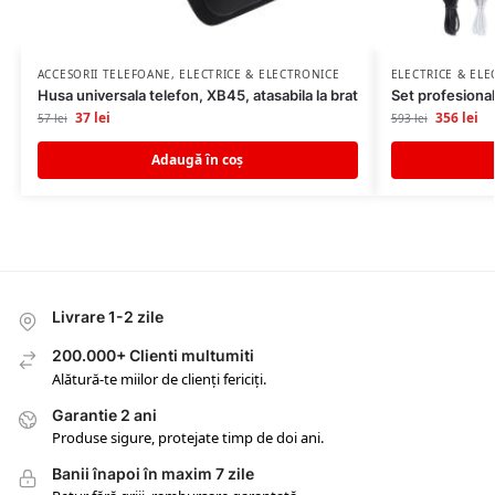
ACCESORII TELEFOANE
,
ELECTRICE & ELECTRONICE
ELECTRICE & EL
Husa universala telefon, XB45, atasabila la brat
Set profesiona
37
lei
356
lei
57
lei
593
lei
Adaugă în coș
Livrare 1-2 zile
200.000+ Clienti multumiti
Alătură-te miilor de clienți fericiți.
Garantie 2 ani
Produse sigure, protejate timp de doi ani.
Banii înapoi în maxim 7 zile