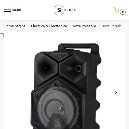
MENU
0
Prima pagină
Electrice & Electronice
Boxe Portabile
Boxa Portabila BT1778, tip Troller, BT, 50W, cu telecomanda
/
/
/