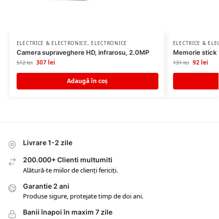
ELECTRICE & ELECTRONICE
,
ELECTRONICE
ELECTRICE & EL
Camera supraveghere HD, infrarosu, 2.0MP
Memorie stick
307
lei
92
lei
512
lei
131
lei
Adaugă în coș
Livrare 1-2 zile
200.000+ Clienti multumiti
Alătură-te miilor de clienți fericiți.
Garantie 2 ani
Produse sigure, protejate timp de doi ani.
Banii înapoi în maxim 7 zile