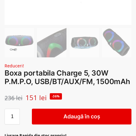
Reduceri!
Boxa portabila Charge 5, 30W
P.M.P.O, USB/BT/AUX/FM, 1500mAh
151
lei
236
lei
-36%
Adaugă în coș
Livrare Rapida din stoc propriu!