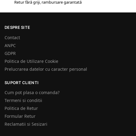
Retur fără griji, rambursare garantată
DESPRE SITE
Contact
ANPC
GDPR
Politica de Utilizare Cookie
Prelucrarea datelor cu caracter personal
SUPORT CLIENTI
Cum pot plasa o comanda?
Termeni si conditii
Politica de Retur
Formular Retur
Reclamatii si Sesizari