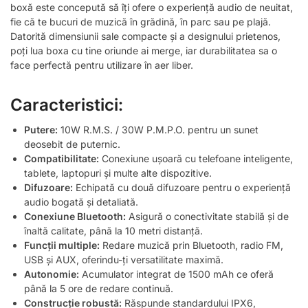
boxă este concepută să îți ofere o experiență audio de neuitat,
fie că te bucuri de muzică în grădină, în parc sau pe plajă.
Datorită dimensiunii sale compacte și a designului prietenos,
poți lua boxa cu tine oriunde ai merge, iar durabilitatea sa o
face perfectă pentru utilizare în aer liber.
Caracteristici:
Putere:
10W R.M.S. / 30W P.M.P.O. pentru un sunet
deosebit de puternic.
Compatibilitate:
Conexiune ușoară cu telefoane inteligente,
tablete, laptopuri și multe alte dispozitive.
Difuzoare:
Echipată cu două difuzoare pentru o experiență
audio bogată și detaliată.
Conexiune Bluetooth:
Asigură o conectivitate stabilă și de
înaltă calitate, până la 10 metri distanță.
Funcții multiple:
Redare muzică prin Bluetooth, radio FM,
USB și AUX, oferindu-ți versatilitate maximă.
Autonomie:
Acumulator integrat de 1500 mAh ce oferă
până la 5 ore de redare continuă.
Construcție robustă:
Răspunde standardului IPX6,