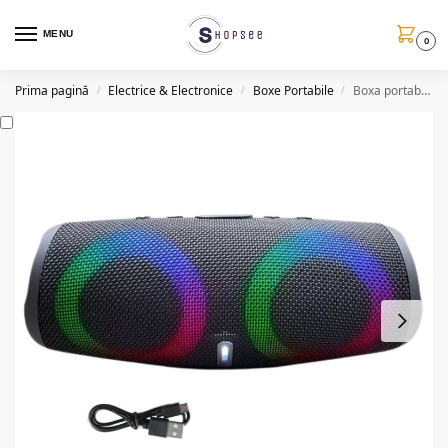
MENU
0
Prima pagină
Electrice & Electronice
Boxe Portabile
Boxa portabila Charge 5, 30W P.M.P.O, USB/BT/AUX/FM, 1500mAh
/
/
/