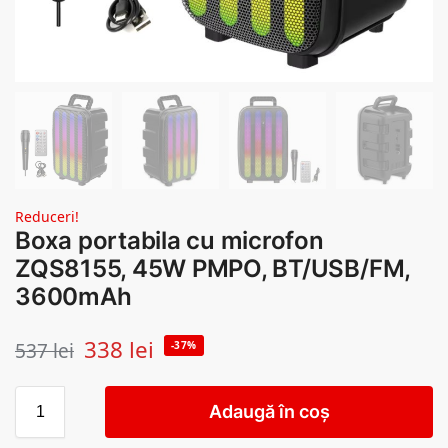
Reduceri!
Boxa portabila cu microfon
ZQS8155, 45W PMPO, BT/USB/FM,
3600mAh
338
lei
537
lei
-37%
Adaugă în coș