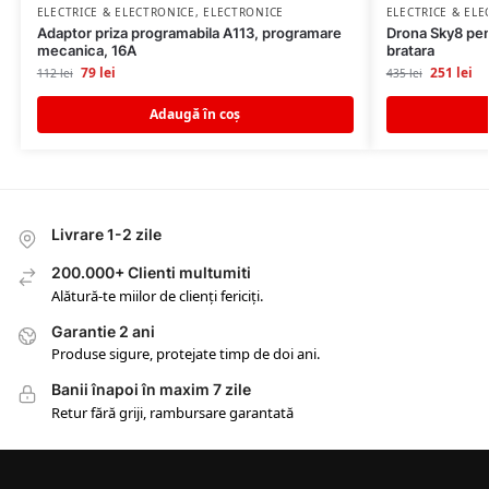
ELECTRICE & ELECTRONICE
,
ELECTRONICE
ELECTRICE & EL
Adaptor priza programabila A113, programare
Drona Sky8 pen
mecanica, 16A
bratara
79
lei
251
lei
112
lei
435
lei
Adaugă în coș
Livrare 1-2 zile
200.000+ Clienti multumiti
Alătură-te miilor de clienți fericiți.
Garantie 2 ani
Produse sigure, protejate timp de doi ani.
Banii înapoi în maxim 7 zile
Retur fără griji, rambursare garantată