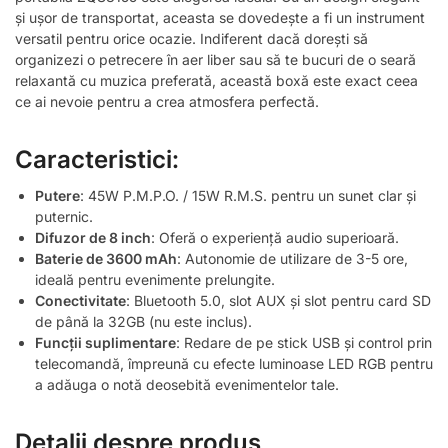
și ușor de transportat, aceasta se dovedește a fi un instrument
versatil pentru orice ocazie. Indiferent dacă dorești să
organizezi o petrecere în aer liber sau să te bucuri de o seară
relaxantă cu muzica preferată, această boxă este exact ceea
ce ai nevoie pentru a crea atmosfera perfectă.
Caracteristici:
Putere
: 45W P.M.P.O. / 15W R.M.S. pentru un sunet clar și
puternic.
Difuzor de 8 inch
: Oferă o experiență audio superioară.
Baterie de 3600 mAh
: Autonomie de utilizare de 3-5 ore,
ideală pentru evenimente prelungite.
Conectivitate
: Bluetooth 5.0, slot AUX și slot pentru card SD
de până la 32GB (nu este inclus).
Funcții suplimentare
: Redare de pe stick USB și control prin
telecomandă, împreună cu efecte luminoase LED RGB pentru
a adăuga o notă deosebită evenimentelor tale.
Detalii despre produs