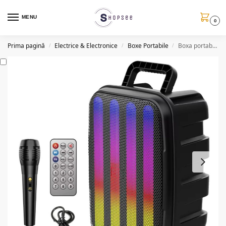
MENU
0
Prima pagină
Electrice & Electronice
Boxe Portabile
Boxa portabila cu microfon ZQS8155, 45W PMPO, BT/USB/FM, 3600mAh
/
/
/