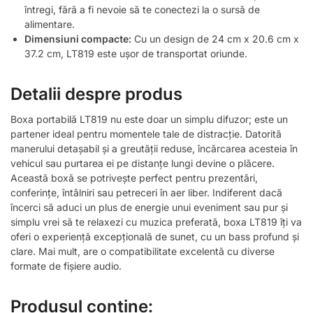
întregi, fără a fi nevoie să te conectezi la o sursă de
alimentare.
Dimensiuni compacte:
Cu un design de 24 cm x 20.6 cm x
37.2 cm, LT819 este ușor de transportat oriunde.
Detalii despre produs
Boxa portabilă LT819 nu este doar un simplu difuzor; este un
partener ideal pentru momentele tale de distracție. Datorită
manerului detașabil și a greutății reduse, încărcarea acesteia în
vehicul sau purtarea ei pe distanțe lungi devine o plăcere.
Această boxă se potrivește perfect pentru prezentări,
conferințe, întâlniri sau petreceri în aer liber. Indiferent dacă
încerci să aduci un plus de energie unui eveniment sau pur și
simplu vrei să te relaxezi cu muzica preferată, boxa LT819 îți va
oferi o experiență excepțională de sunet, cu un bass profund și
clare. Mai mult, are o compatibilitate excelentă cu diverse
formate de fișiere audio.
Produsul conține: