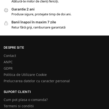
Alătură-te miilor de clienți fericiți.
Garantie 2 ani
Produse sigure, protejate timp de doi ani.
Banii înapoi în maxim 7 zile
Retur fără griji, rambursare garantată
DESPRE SITE
Contact
ANPC
GDPR
Politica de Utilizare Cookie
Prelucrarea datelor cu caracter personal
SUPORT CLIENTI
Cum pot plasa o comanda?
Termeni si conditii