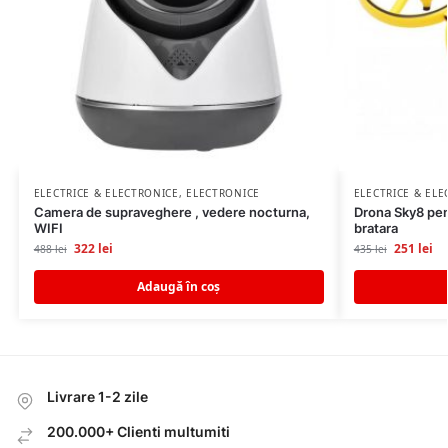
ELECTRICE & ELECTRONICE
,
ELECTRONICE
ELECTRICE & EL
Camera de supraveghere , vedere nocturna,
Drona Sky8 pen
WIFI
bratara
322
lei
251
lei
488
lei
435
lei
Adaugă în coș
Livrare 1-2 zile
200.000+ Clienti multumiti