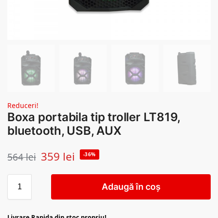
Reduceri!
Boxa portabila tip troller LT819,
bluetooth, USB, AUX
359
lei
564
lei
-36%
Adaugă în coș
Livrare Rapida din stoc propriu!