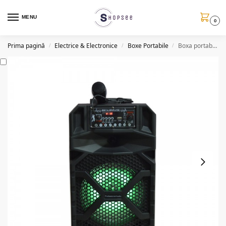
MENU
0
Prima pagină
Electrice & Electronice
Boxe Portabile
Boxa portabila tip troller LT819, bluetooth, USB, AUX
/
/
/