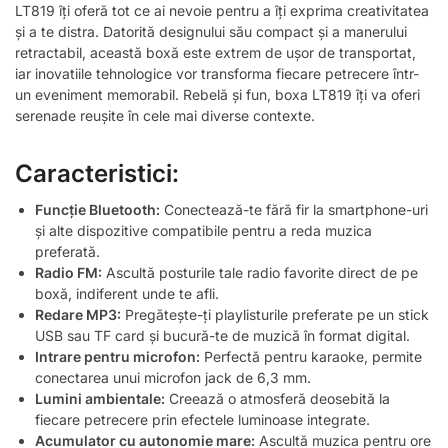
LT819 îți oferă tot ce ai nevoie pentru a îți exprima creativitatea
și a te distra. Datorită designului său compact și a manerului
retractabil, această boxă este extrem de ușor de transportat,
iar inovatiile tehnologice vor transforma fiecare petrecere într-
un eveniment memorabil. Rebelă și fun, boxa LT819 îți va oferi
serenade reușite în cele mai diverse contexte.
Caracteristici:
Funcție Bluetooth:
Conectează-te fără fir la smartphone-uri
și alte dispozitive compatibile pentru a reda muzica
preferată.
Radio FM:
Ascultă posturile tale radio favorite direct de pe
boxă, indiferent unde te afli.
Redare MP3:
Pregătește-ți playlisturile preferate pe un stick
USB sau TF card și bucură-te de muzică în format digital.
Intrare pentru microfon:
Perfectă pentru karaoke, permite
conectarea unui microfon jack de 6,3 mm.
Lumini ambientale:
Creează o atmosferă deosebită la
fiecare petrecere prin efectele luminoase integrate.
Acumulator cu autonomie mare:
Ascultă muzica pentru ore