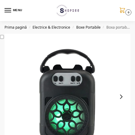
MENU
0
Prima pagină
Electrice & Electronice
Boxe Portabile
Boxa portabila QYX331, LED RGB, suport telefon, 15W P.M.P.O.
/
/
/