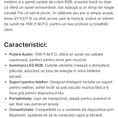
modern și o gamă variată de culori RGB, această boxă nu doar
că oferă un sunet extraordinar, dar adaugă și un strop de magie
vizuală. Fie că ești la picnic, în călătorie sau pur și simplu acasă,
boxa QYX331 îți va oferi acces ușor la muzică, având un sistem
de sunet de 15W P.M.P.O. pentru un bas profund și tonalități
clare.
Caracteristici:
Putere Audio
: 15W P.M.P.O. oferă un sunet de calitate
superioară, perfect pentru orice gen muzical.
Iluminare LED RGB
: Culorile vibrante creează o atmosferă
plăcută, aducând un plus de energie în orice întâlnire
socială.
Suport pentru telefon
: Designul inteligent include un suport
pentru telefon, astfel încât să poți asculta muzica fără a-ți
face griji pentru dispozitivul tău.
Portabilitate
: Ușor de transportat, ideală pentru aventuri în
aer liber sau petreceri acasă.
Conectivitate
: Compatibilă cu o varietate de dispozitive prin
Bluetooth, ajutându-te să te conectezi rapid și eficient.