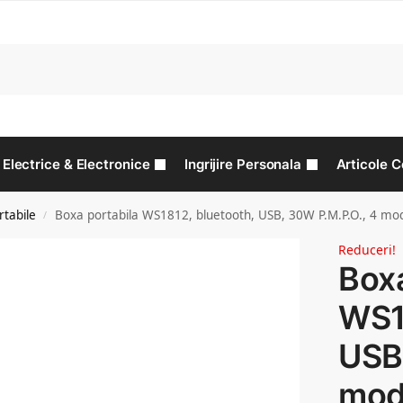
C
Electrice & Electronice
Ingrijire Personala
Articole C
tabile
Boxa portabila WS1812, bluetooth, USB, 30W P.M.P.O., 4 mo
/
Reduceri!
Boxa
WS1
USB
mod