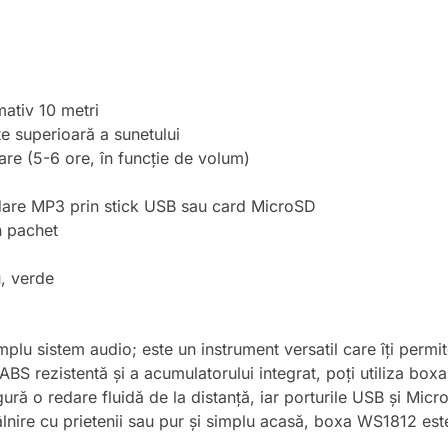
ativ 10 metri
te superioară a sunetului
 (5-6 ore, în funcție de volum)
redare MP3 prin stick USB sau card MicroSD
n pachet
u, verde
lu sistem audio; este un instrument versatil care îți permit
BS rezistentă și a acumulatorului integrat, poți utiliza boxa 
ră o redare fluidă de la distanță, iar porturile USB și MicroS
tâlnire cu prietenii sau pur și simplu acasă, boxa WS1812 est