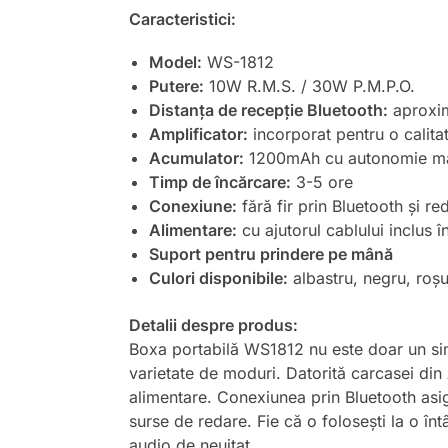
Caracteristici:
Model:
WS-1812
Putere:
10W R.M.S. / 30W P.M.P.O.
Distanța de recepție Bluetooth:
aproxim
Amplificator:
incorporat pentru o calita
Acumulator:
1200mAh cu autonomie mare
Timp de încărcare:
3-5 ore
Conexiune:
fără fir prin Bluetooth și 
Alimentare:
cu ajutorul cablului inclus î
Suport pentru prindere pe mână
Culori disponibile:
albastru, negru, roș
Detalii despre produs:
Boxa portabilă WS1812 nu este doar un simp
varietate de moduri. Datorită carcasei din A
alimentare. Conexiunea prin Bluetooth asigu
surse de redare. Fie că o folosești la o în
audio de neuitat.