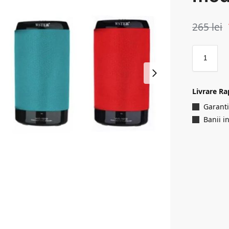
265
lei
Livrare Ra
Garanti
Banii i