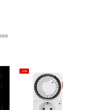
onice
-30%