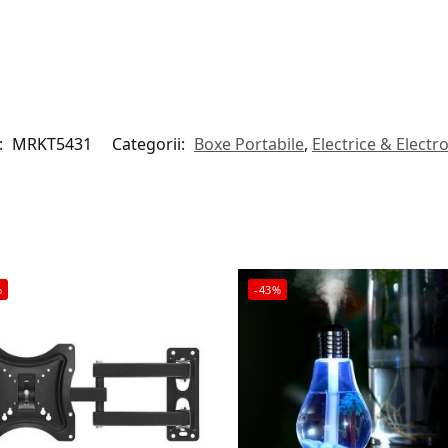
:
MRKT5431
Categorii:
Boxe Portabile
,
Electrice & Electr
%
-43%