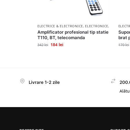
ELECTRICE & ELECTRONICE
,
ELECTRONICE
,
LICHIDARE
ELECT
Amplificator profesional tip statie
Supor
T110, BT, telecomanda
brat 
184
lei
342
lei
170
lei
Livrare 1-2 zile
200.
Alătur