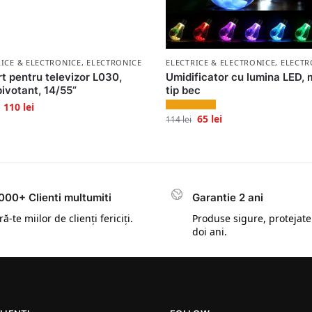
 STOC
RICE & ELECTRONICE
,
ELECTRONICE
ELECTRICE & ELECTRONICE
,
ELECTR
t pentru televizor L030,
Umidificator cu lumina LED, 
pivotant, 14/55”
tip bec
110
lei
65
lei
114
lei
000+ Clienti multumiti
Garantie 2 ani
ă-te miilor de clienți fericiți.
Produse sigure, protejate
doi ani.