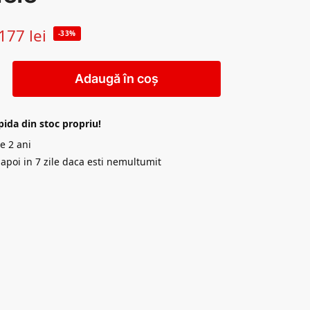
177
lei
-33%
Adaugă în coș
pida din stoc propriu!
e 2 ani
napoi in 7 zile daca esti nemultumit