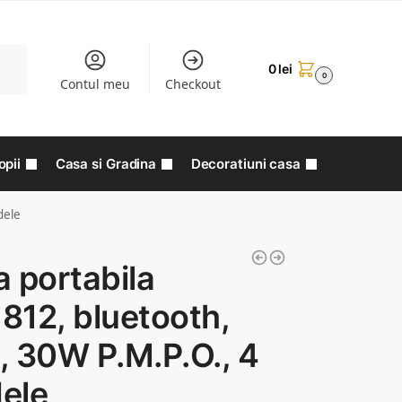
aută
0
lei
0
Contul meu
Checkout
opii
Casa si Gradina
Decoratiuni casa
dele
 portabila
812, bluetooth,
, 30W P.M.P.O., 4
ele