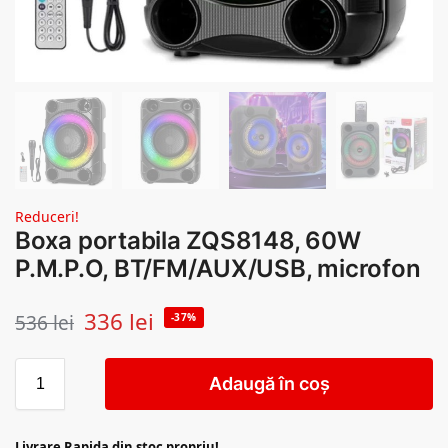
Reduceri!
Boxa portabila ZQS8148, 60W
P.M.P.O, BT/FM/AUX/USB, microfon
336
lei
536
lei
-37%
Adaugă în coș
Livrare Rapida din stoc propriu!