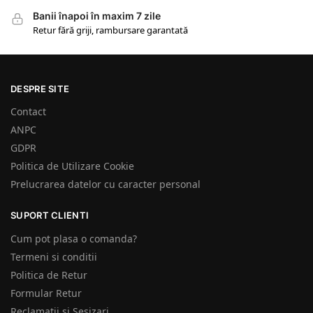
Banii înapoi în maxim 7 zile
Retur fără griji, rambursare garantată
DESPRE SITE
Contact
ANPC
GDPR
Politica de Utilizare Cookie
Prelucrarea datelor cu caracter personal
SUPORT CLIENTI
Cum pot plasa o comanda?
Termeni si conditii
Politica de Retur
Formular Retur
Reclamatii si Sesizari