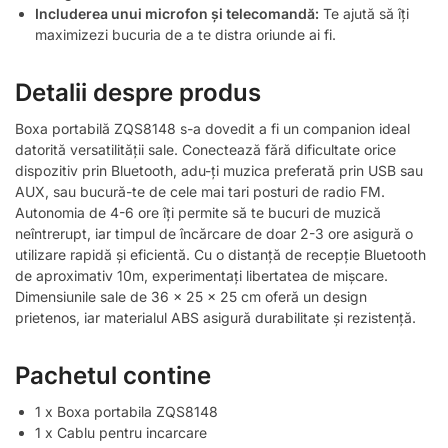
Includerea unui microfon și telecomandă:
Te ajută să îți
maximizezi bucuria de a te distra oriunde ai fi.
Detalii despre produs
Boxa portabilă ZQS8148 s-a dovedit a fi un companion ideal
datorită versatilității sale. Conectează fără dificultate orice
dispozitiv prin Bluetooth, adu-ți muzica preferată prin USB sau
AUX, sau bucură-te de cele mai tari posturi de radio FM.
Autonomia de 4-6 ore îți permite să te bucuri de muzică
neîntrerupt, iar timpul de încărcare de doar 2-3 ore asigură o
utilizare rapidă și eficientă. Cu o distanță de recepție Bluetooth
de aproximativ 10m, experimentați libertatea de mișcare.
Dimensiunile sale de 36 x 25 x 25 cm oferă un design
prietenos, iar materialul ABS asigură durabilitate și rezistență.
Pachetul contine
1 x Boxa portabila ZQS8148
1 x Cablu pentru incarcare