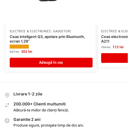
ELECTRICE & ELECTRONICE
,
GADGETURI
ELECTRICE & EL
Ceas inteligent Q3, apelare prin Bluetooth,
Ceas electronic
ecran 1.28”
A211
113
lei
193
lei
302
lei
527
lei
Adaugă în coș
Livrare 1-2 zile
200.000+ Clienti multumiti
Alătură-te miilor de clienți fericiți.
Garantie 2 ani
Produse sigure, protejate timp de doi ani.