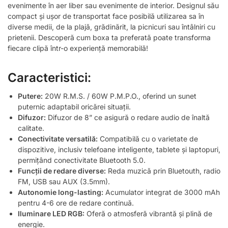
evenimente în aer liber sau evenimente de interior. Designul său
compact și ușor de transportat face posibilă utilizarea sa în
diverse medii, de la plajă, grădinărit, la picnicuri sau întâlniri cu
prietenii. Descoperă cum boxa ta preferată poate transforma
fiecare clipă într-o experiență memorabilă!
Caracteristici:
Putere:
20W R.M.S. / 60W P.M.P.O., oferind un sunet
puternic adaptabil oricărei situații.
Difuzor:
Difuzor de 8” ce asigură o redare audio de înaltă
calitate.
Conectivitate versatilă:
Compatibilă cu o varietate de
dispozitive, inclusiv telefoane inteligente, tablete și laptopuri,
permițând conectivitate Bluetooth 5.0.
Funcții de redare diverse:
Reda muzică prin Bluetouth, radio
FM, USB sau AUX (3.5mm).
Autonomie long-lasting:
Acumulator integrat de 3000 mAh
pentru 4-6 ore de redare continuă.
Iluminare LED RGB:
Oferă o atmosferă vibrantă și plină de
energie.