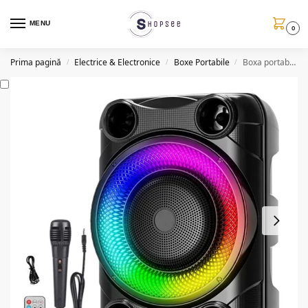
MENU
0
Prima pagină
Electrice & Electronice
Boxe Portabile
Boxa portabila ZQS8148, 60W P.M.P.O, BT/FM/AUX/USB, microfon
/
/
/