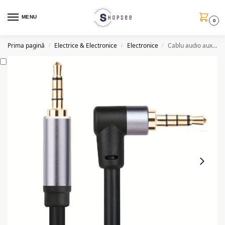
MENU
0
Prima pagină
Electrice & Electronice
Electronice
Cablu audio auxiliar HD618, 3 metri, 2 x 3.5mm, PVC
/
/
/