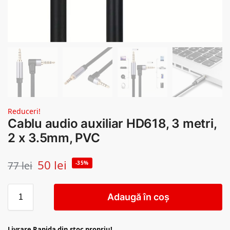
Reduceri!
Cablu audio auxiliar HD618, 3 metri,
2 x 3.5mm, PVC
50
lei
77
lei
-35%
Adaugă în coș
Livrare Rapida din stoc propriu!