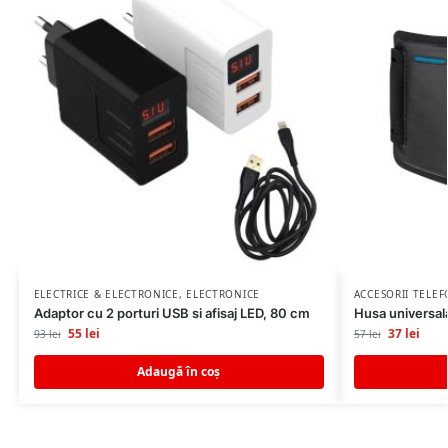
ELECTRICE & ELECTRONICE
,
ELECTRONICE
ACCESORII TELE
Adaptor cu 2 porturi USB si afisaj LED, 80 cm
Husa universala
55
lei
37
lei
93
lei
57
lei
Adaugă în coș