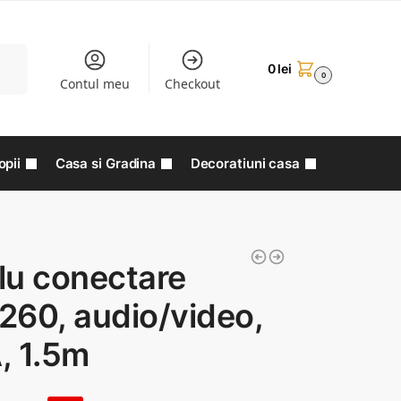
aută
0
lei
0
Contul meu
Checkout
opii
Casa si Gradina
Decoratiuni casa
lu conectare
260, audio/video,
, 1.5m