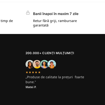
Banii înapoi în maxim 7 zile
 timp de
Retur fără griji, rambursare
garantată
200.000+ CLIENȚI MULȚUMIȚI
★★★★★
„Produse de calitate la prețuri foarte
bune.”
Matei P.