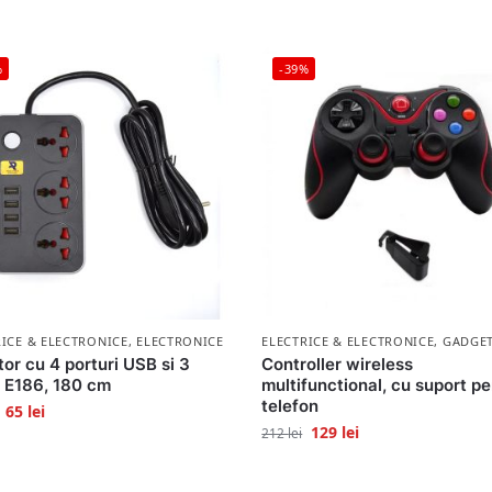
%
-39%
RICE & ELECTRONICE
,
ELECTRONICE
ELECTRICE & ELECTRONICE
,
GADGE
or cu 4 porturi USB si 3
Controller wireless
, E186, 180 cm
multifunctional, cu suport p
telefon
65
lei
129
lei
212
lei