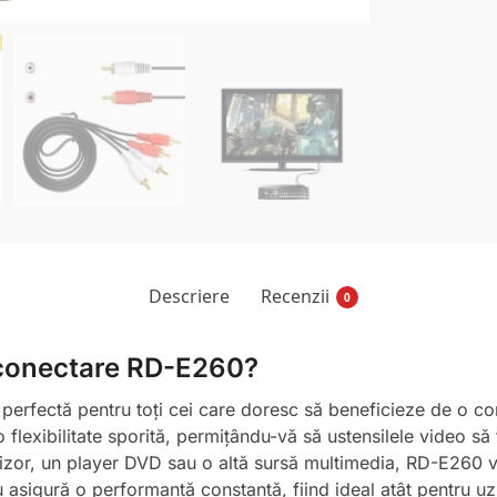
Descriere
Recenzii
0
 conectare RD-E260?
erfectă pentru toți cei care doresc să beneficieze de o con
flexibilitate sporită, permițându-vă să ustensilele video să f
levizor, un player DVD sau o altă sursă multimedia, RD-E260 v
 asigură o performanță constantă, fiind ideal atât pentru uz 