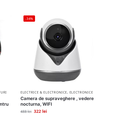
-34%
TURI
ELECTRICE & ELECTRONICE
,
ELECTRONICE
Camera de supraveghere , vedere
entru
nocturna, WIFI
322
lei
488
lei