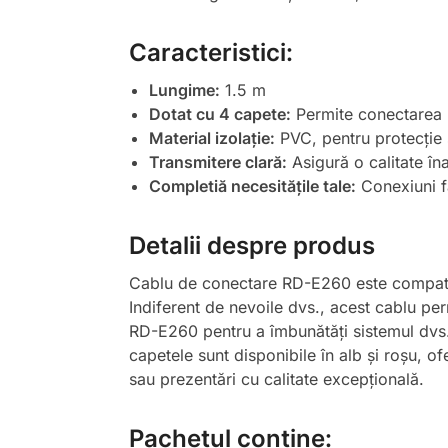
Caracteristici:
Lungime:
1.5 m
Dotat cu 4 capete:
Permite conectarea la
Material izolație:
PVC, pentru protecție 
Transmitere clară:
Asigură o calitate îna
Completiă necesitățile tale:
Conexiuni f
Detalii despre produs
Cablu de conectare RD-E260 este compatib
Indiferent de nevoile dvs., acest cablu pe
RD-E260 pentru a îmbunătăți sistemul dvs.
capetele sunt disponibile în alb și roșu, of
sau prezentări cu calitate excepțională.
Pachetul conține: