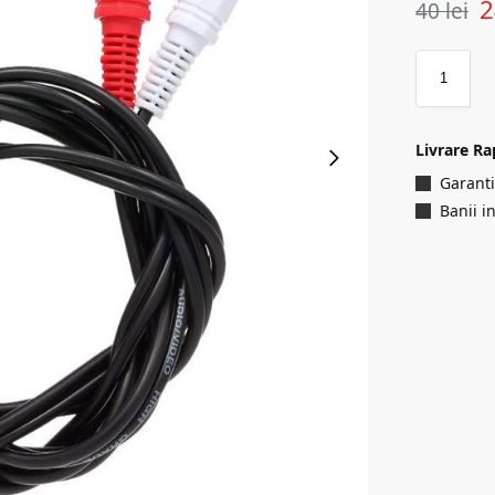
40
lei
Livrare Ra
Garanti
Banii i