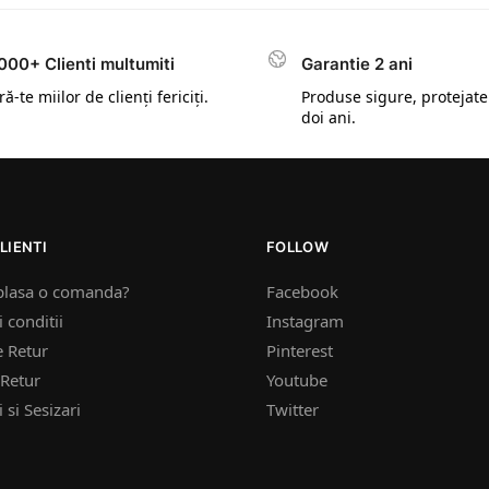
000+ Clienti multumiti
Garantie 2 ani
ă-te miilor de clienți fericiți.
Produse sigure, protejate
doi ani.
LIENTI
FOLLOW
plasa o comanda?
Facebook
 conditii
Instagram
e Retur
Pinterest
Retur
Youtube
 si Sesizari
Twitter