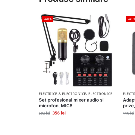
-40%
-41
ELECTRICE & ELECTRONICE
,
ELECTRONICE
ELECT
Set profesional mixer audio si
Adapt
microfon, MIC8
prize
356
lei
593
lei
110
lei