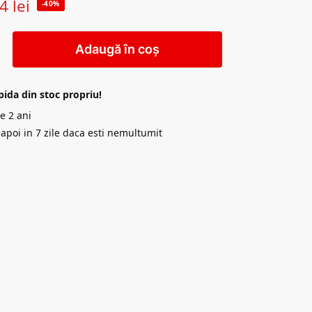
24
lei
-40%
Adaugă în coș
pida din stoc propriu!
e 2 ani
napoi in 7 zile daca esti nemultumit