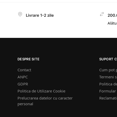
Livrare 1-2 zile
200.
Alătur
DESPRE SITE
SUPORT C
Contact
Cum pot 
ANPC
Termeni si
GDPR
Politica d
Politica de Utilizare Cookie
Formular 
Prelucrarea datelor cu caracter
Reclamatii
personal