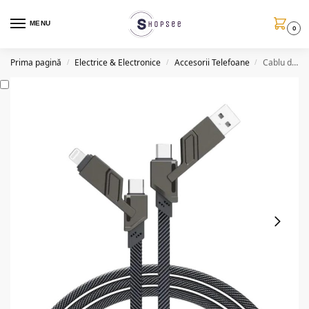
MENU
0
Prima pagină
Electrice & Electronice
Accesorii Telefoane
Cablu date/incarcare SJ886, 4in1, 60W, USB A/C, lightning, 100cm
/
/
/