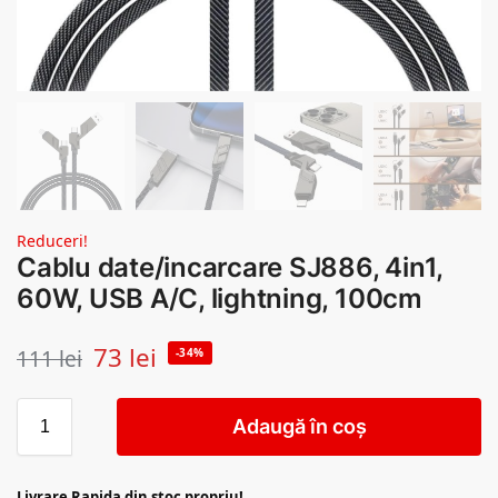
Reduceri!
Cablu date/incarcare SJ886, 4in1,
60W, USB A/C, lightning, 100cm
73
lei
111
lei
-34%
Adaugă în coș
Livrare Rapida din stoc propriu!