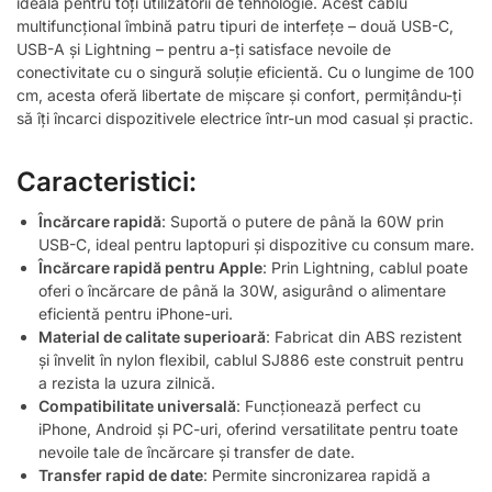
ideală pentru toți utilizatorii de tehnologie. Acest cablu
multifuncțional îmbină patru tipuri de interfețe – două USB-C,
USB-A și Lightning – pentru a-ți satisface nevoile de
conectivitate cu o singură soluție eficientă. Cu o lungime de 100
cm, acesta oferă libertate de mișcare și confort, permițându-ți
să îți încarci dispozitivele electrice într-un mod casual și practic.
Caracteristici:
Încărcare rapidă
: Suportă o putere de până la 60W prin
USB-C, ideal pentru laptopuri și dispozitive cu consum mare.
Încărcare rapidă pentru Apple
: Prin Lightning, cablul poate
oferi o încărcare de până la 30W, asigurând o alimentare
eficientă pentru iPhone-uri.
Material de calitate superioară
: Fabricat din ABS rezistent
și învelit în nylon flexibil, cablul SJ886 este construit pentru
a rezista la uzura zilnică.
Compatibilitate universală
: Funcționează perfect cu
iPhone, Android și PC-uri, oferind versatilitate pentru toate
nevoile tale de încărcare și transfer de date.
Transfer rapid de date
: Permite sincronizarea rapidă a