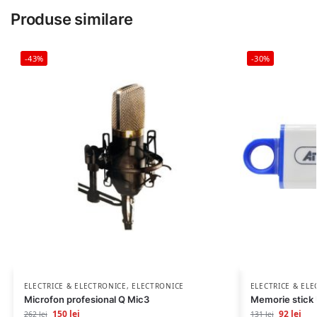
Produse similare
-43%
-30%
ELECTRICE & ELECTRONICE
,
ELECTRONICE
ELECTRICE & EL
Microfon profesional Q Mic3
Memorie stick
150
lei
92
lei
262
lei
131
lei