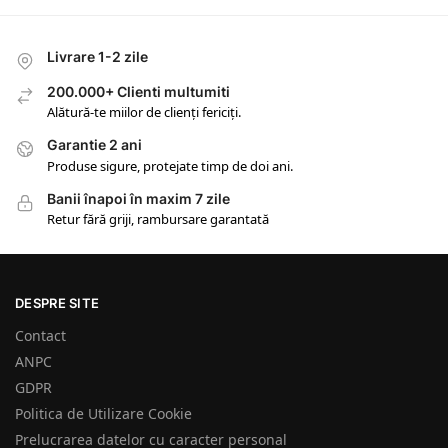
Livrare 1-2 zile
200.000+ Clienti multumiti
Alătură-te miilor de clienți fericiți.
Garantie 2 ani
Produse sigure, protejate timp de doi ani.
Banii înapoi în maxim 7 zile
Retur fără griji, rambursare garantată
DESPRE SITE
Contact
ANPC
GDPR
Politica de Utilizare Cookie
Prelucrarea datelor cu caracter personal