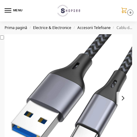
MENU
0
Prima pagină
Electrice & Electronice
Accesorii Telefoane
Cablu de date/incarcare QHD715, USB, tip C, 1m
/
/
/