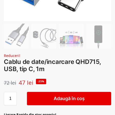
Reduceri!
Cablu de date/incarcare QHD715,
USB, tip C, 1m
47
lei
72
lei
-35%
Adaugă în coș
Livrare Rapida din stoc propriu!