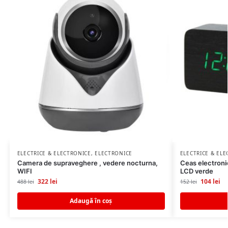
ELECTRICE & ELECTRONICE
,
ELECTRONICE
ELECTRICE & EL
Camera de supraveghere , vedere nocturna,
Ceas electronic
WIFI
LCD verde
322
lei
104
lei
488
lei
152
lei
Adaugă în coș