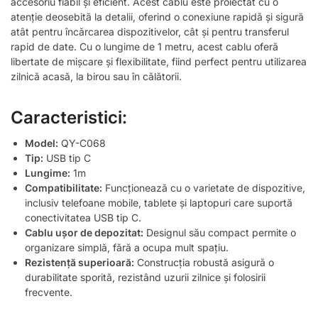
accesoriu fiabil și eficient. Acest cablu este proiectat cu o
atenție deosebită la detalii, oferind o conexiune rapidă și sigură
atât pentru încărcarea dispozitivelor, cât și pentru transferul
rapid de date. Cu o lungime de 1 metru, acest cablu oferă
libertate de mișcare și flexibilitate, fiind perfect pentru utilizarea
zilnică acasă, la birou sau în călătorii.
Caracteristici:
Model:
QY-C068
Tip:
USB tip C
Lungime:
1m
Compatibilitate:
Funcționează cu o varietate de dispozitive,
inclusiv telefoane mobile, tablete și laptopuri care suportă
conectivitatea USB tip C.
Cablu ușor de depozitat:
Designul său compact permite o
organizare simplă, fără a ocupa mult spațiu.
Rezistență superioară:
Construcția robustă asigură o
durabilitate sporită, rezistând uzurii zilnice și folosirii
frecvente.