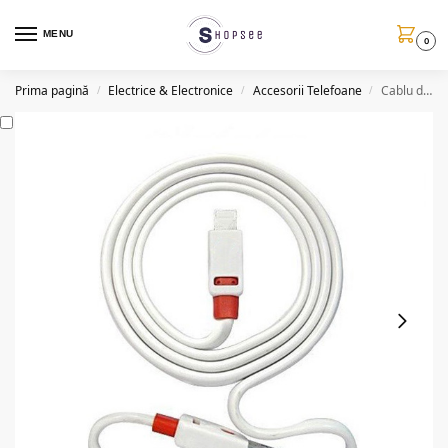
MENU
0
Prima pagină
Electrice & Electronice
Accesorii Telefoane
Cablu de date/incarcare USB tip C, 1m, QYC068
/
/
/