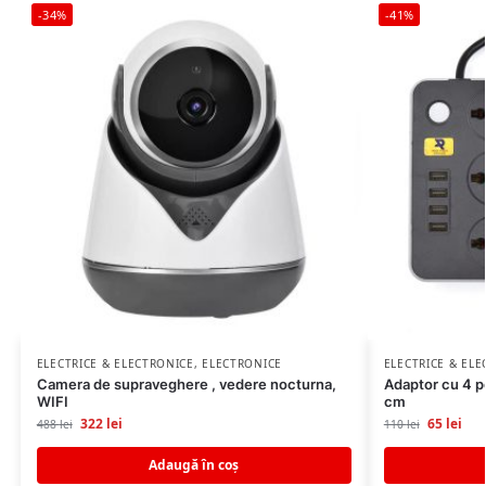
-34%
-41%
ELECTRICE & ELECTRONICE
,
ELECTRONICE
ELECTRICE & EL
Camera de supraveghere , vedere nocturna,
Adaptor cu 4 po
WIFI
cm
322
lei
65
lei
488
lei
110
lei
Adaugă în coș