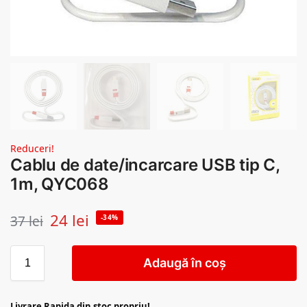
Reduceri!
Cablu de date/incarcare USB tip C,
1m, QYC068
24
lei
37
lei
-34%
Adaugă în coș
Livrare Rapida din stoc propriu!