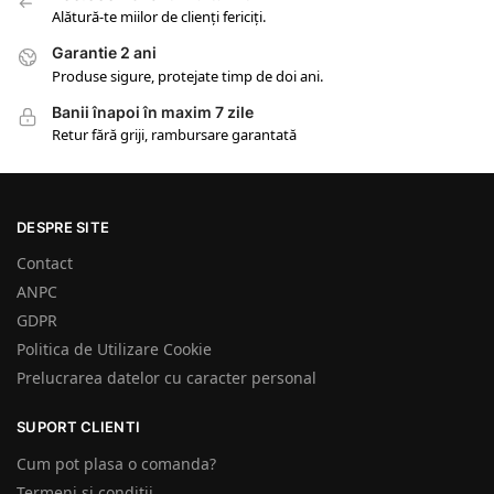
Alătură-te miilor de clienți fericiți.
Garantie 2 ani
Produse sigure, protejate timp de doi ani.
Banii înapoi în maxim 7 zile
Retur fără griji, rambursare garantată
DESPRE SITE
Contact
ANPC
GDPR
Politica de Utilizare Cookie
Prelucrarea datelor cu caracter personal
SUPORT CLIENTI
Cum pot plasa o comanda?
Termeni si conditii