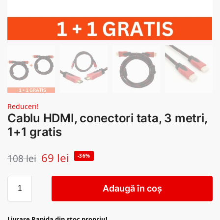
Reduceri!
Cablu HDMI, conectori tata, 3 metri,
1+1 gratis
69
lei
108
lei
-36%
Adaugă în coș
Livrare Rapida din stoc propriu!