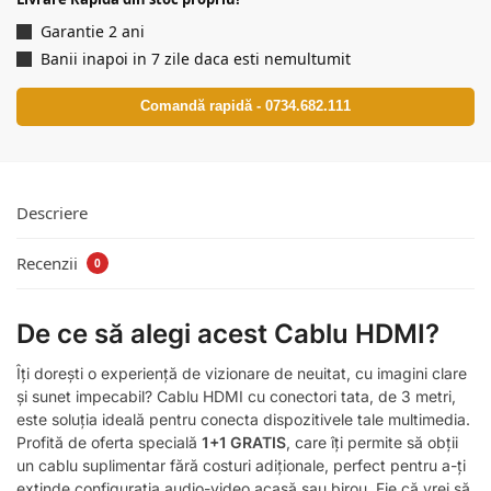
Garantie 2 ani
Banii inapoi in 7 zile daca esti nemultumit
Comandă rapidă - 0734.682.111
Descriere
Recenzii
0
De ce să alegi acest Cablu HDMI?
Îți dorești o experiență de vizionare de neuitat, cu imagini clare
și sunet impecabil? Cablu HDMI cu conectori tata, de 3 metri,
este soluția ideală pentru conecta dispozitivele tale multimedia.
Profită de oferta specială
1+1 GRATIS
, care îți permite să obții
un cablu suplimentar fără costuri adiționale, perfect pentru a-ți
extinde configurația audio-video acasă sau birou. Fie că vrei să