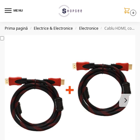
MENU
0
Prima pagină
Electrice & Electronice
Electronice
Cablu HDMI, conectori tata, 3 metri, 1+1 gratis
/
/
/