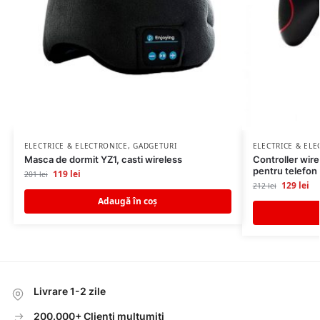
ELECTRICE & ELECTRONICE
,
GADGETURI
ELECTRICE & EL
Masca de dormit YZ1, casti wireless
Controller wire
pentru telefon
119
lei
201
lei
129
lei
212
lei
Adaugă în coș
Livrare 1-2 zile
200.000+ Clienti multumiti