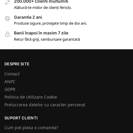
200.000+ Clienti multumiti
Alătură-te miilor de clienți fericiți.
Garantie 2 ani
Produse sigure, protejate timp de doi ani.
Banii înapoi în maxim 7 zile
Retur fără griji, rambursare garantată
DESPRE SITE
Contact
ANPC
GDPR
Politica de Utilizare Cookie
Prelucrarea datelor cu caracter personal
SUPORT CLIENTI
Cum pot plasa o comanda?