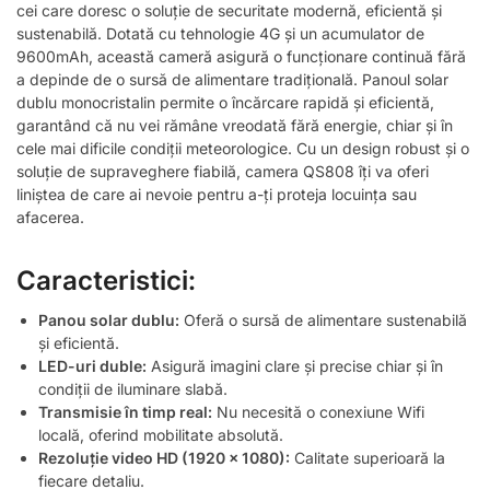
cei care doresc o soluție de securitate modernă, eficientă și
sustenabilă. Dotată cu tehnologie 4G și un acumulator de
9600mAh, această cameră asigură o funcționare continuă fără
a depinde de o sursă de alimentare tradițională. Panoul solar
dublu monocristalin permite o încărcare rapidă și eficientă,
garantând că nu vei rămâne vreodată fără energie, chiar și în
cele mai dificile condiții meteorologice. Cu un design robust și o
soluție de supraveghere fiabilă, camera QS808 îți va oferi
liniștea de care ai nevoie pentru a-ți proteja locuința sau
afacerea.
Caracteristici:
Panou solar dublu:
Oferă o sursă de alimentare sustenabilă
și eficientă.
LED-uri duble:
Asigură imagini clare și precise chiar și în
condiții de iluminare slabă.
Transmisie în timp real:
Nu necesită o conexiune Wifi
locală, oferind mobilitate absolută.
Rezoluție video HD (1920 x 1080):
Calitate superioară la
fiecare detaliu.