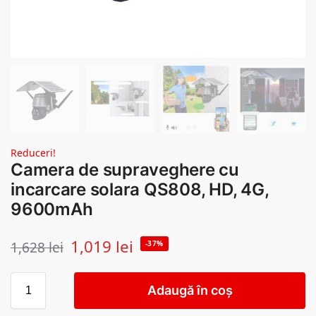
Reduceri!
Camera de supraveghere cu
incarcare solara QS808, HD, 4G,
9600mAh
1,019
lei
1,628
lei
-37%
Adaugă în coș