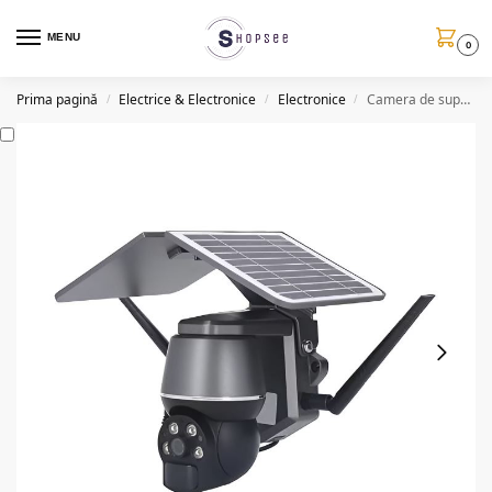
MENU
0
Prima pagină
Electrice & Electronice
Electronice
Camera de supraveghere cu incarcare solara QS808, HD, 4G, 9600mAh
/
/
/