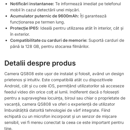
Notificări instantanee:
Te informează imediat pe telefonul
mobil în cazul detectării unei mișcări.
Acumulator puternic de 9600mAh:
Îți garantează
funcționarea pe termen lung.
Protecție IP65:
Ideală pentru utilizarea atât în interior, cât și
în exterior.
Compatibilitate cu carduri de memorie:
Suportă carduri de
până la 128 GB, pentru stocarea filmărilor.
Detalii despre produs
Camera QS808 este ușor de instalat și folosit, având un design
prietenos și intuitiv. Este compatibilă atât cu dispozitivele
Android, cât și cu cele iOS, permițând utilizatorilor să acceseze
feedul video din orice colț al lumii. Indiferent dacă o folosești
pentru a supraveghea locuința, biroul sau chiar o proprietate de
vacanță, camera QS808 va oferi o experiență de utilizator
îmbunătățită datorită tehnologiei de vârf integrate. Fiind
echipată cu un microfon incorporat și un senzor de mișcare
sensibil, vei fi mereu conectat la ceea ce este important pentru
tine.