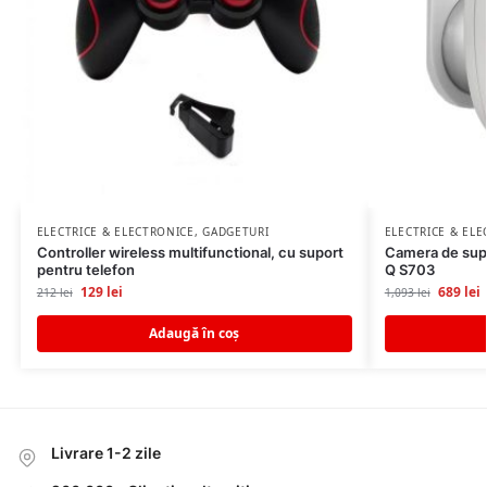
ELECTRICE & ELECTRONICE
,
GADGETURI
ELECTRICE & EL
Controller wireless multifunctional, cu suport
Camera de sup
pentru telefon
Q S703
129
lei
689
lei
212
lei
1,093
lei
Adaugă în coș
Livrare 1-2 zile