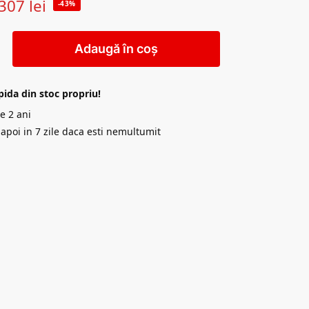
307
lei
-43%
Adaugă în coș
pida din stoc propriu!
e 2 ani
napoi in 7 zile daca esti nemultumit