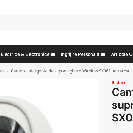
C
Electrice & Electronice
Ingrijire Personala
Articole C
ice
Camera inteligenta de supraveghere Wireless SX061, infrarosu
/
Reduceri!
Came
sup
SX06