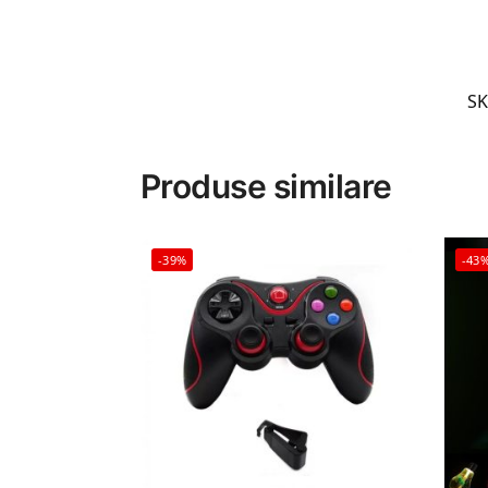
S
Produse similare
-39%
-43