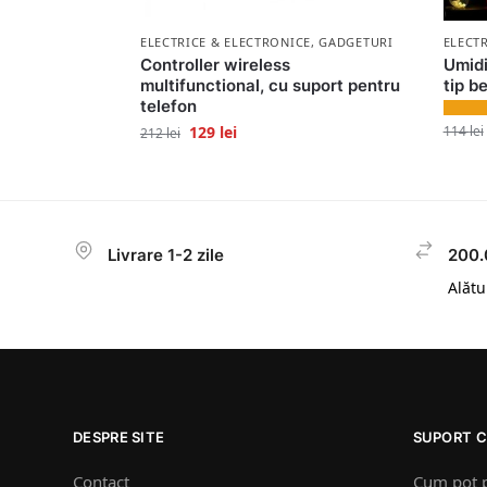
ELECTRICE & ELECTRONICE
,
GADGETURI
ELECT
Controller wireless
Umidi
multifunctional, cu suport pentru
tip b
telefon
114
lei
129
lei
212
lei
Livrare 1-2 zile
200.
Alătur
DESPRE SITE
SUPORT C
Contact
Cum pot 