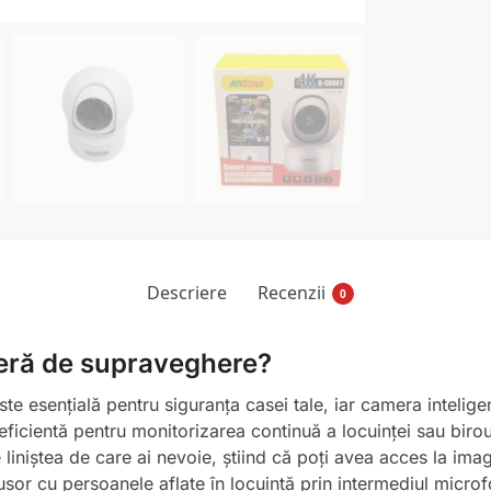
Descriere
Recenzii
0
meră de supraveghere?
ste esențială pentru siguranța casei tale, iar camera inteli
e eficientă pentru monitorizarea continuă a locuinței sau bir
liniștea de care ai nevoie, știind că poți avea acces la imagin
or cu persoanele aflate în locuință prin intermediul microfo