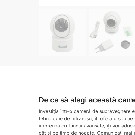
De ce să alegi această ca
Investiția într-o cameră de supraveghere e
tehnologie de infraroșu, îți oferă o soluți
împreună cu funcții avansate, îți vor aduce 
cât și pe timp de noapte. Comunicați mai uș