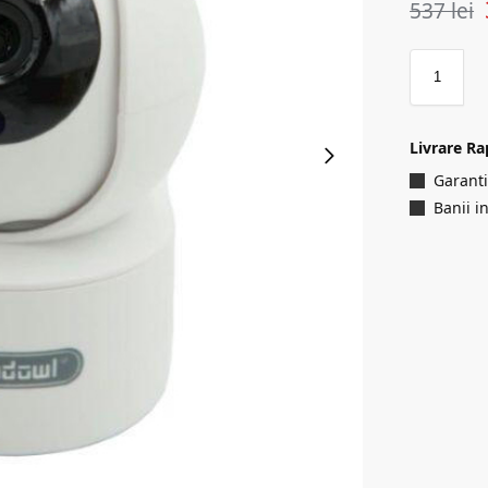
537
lei
Livrare Ra
Garanti
Banii i