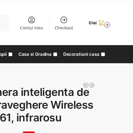
aută
0
lei
0
Contul meu
Checkout
opii
Casa si Gradina
Decoratiuni casa
ra inteligenta de
raveghere Wireless
1, infrarosu