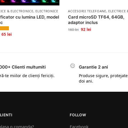
RICE & ELECTRONICE
,
ELECTRONICE
ACCESORII TELEFOANE
,
ELECTRICE 
ficator cu lumina LED, model
Card microSD TF64, 64GB,
ec
adaptor inclus
92
lei
160
lei
65
lei
000+ Clienti multumiti
Garantie 2 ani
ă-te miilor de clienți fericiți.
Produse sigure, protejate
doi ani.
LIENTI
FOLLOW
plasa o comanda?
Facebook