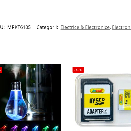
KU:
MRKT6105
Categorii:
Electrice & Electronice
,
Electron
%
-42%