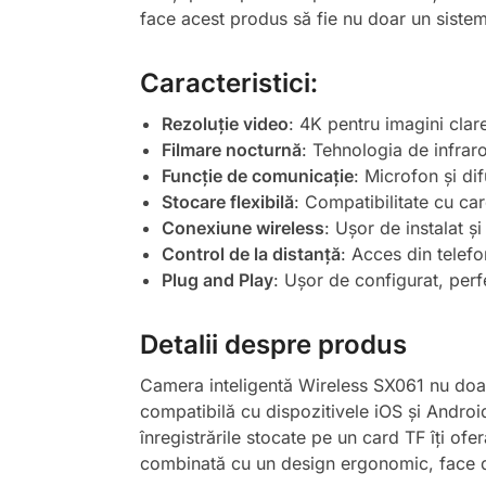
face acest produs să fie nu doar un sistem
Caracteristici:
Rezoluție video
: 4K pentru imagini clare
Filmare nocturnă
: Tehnologia de infraroș
Funcție de comunicație
: Microfon și di
Stocare flexibilă
: Compatibilitate cu ca
Conexiune wireless
: Ușor de instalat și
Control de la distanță
: Acces din telefo
Plug and Play
: Ușor de configurat, perf
Detalii despre produs
Camera inteligentă Wireless SX061 nu doar c
compatibilă cu dispozitivele iOS și Android
înregistrările stocate pe un card TF îți ofer
combinată cu un design ergonomic, face di