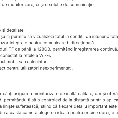
 de monitorizare, ci și o soluție de comunicație.
 și detaliate.
u îți permite să vizualizezi totul în condiții de întuneric tota
fuzor integrate pentru comunicare bidirecțională.
rduri TF de până la 128GB, permitând înregistrarea continuă
 conectat la rețelele Wi-Fi.
nul mobil sau calculator.
ect pentru utilizatori neexperimentați.
ă îți asigură o monitorizare de înaltă calitate, dar și oferă
, permițându-ți să o controlezi de la distanță printr-o aplic
ă liniște sufletească, știind că fiecare detaliu important este s
n această cameră alegerea ideală pentru oricine dorește un