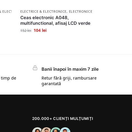
& ELECTRONICE
ELECTRICE & ELECTRONICE
,
ELECTRONICE
Ceas electronic A048,
multifunctional, afisaj LCD verde
104
lei
152
lei
Banii înapoi în maxim 7 zile
 timp de
Retur fără griji, rambursare
garantată
200.000+ CLIENȚI MULȚUMIȚI